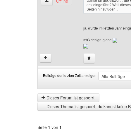
design-globe Benutzer-Profile anzeigen
Offline
Danke für die Antwort... die 
erst eingeführt? Weil diese
Seiten hinzufügen...
ja, wurde im letzten Jahr ein
______________
mfG design-globe
Website dieses Benutze
↑
Beiträge der letzten Zeit anzeigen:
Beiträge
Order
der
by
letzten
Dieses Forum ist gesperrt.
Zeit
Dieses Thema ist gesperrt, du kannst keine B
anzeigen
Seite
1
von
1