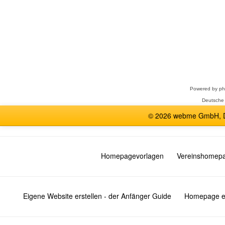
Forum
auswählen
Powered by
p
Deutsche
© 2026 webme GmbH, De
Homepagevorlagen
Vereinshomep
Eigene Website erstellen - der Anfänger Guide
Homepage er