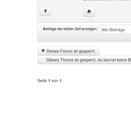
Website dieses Benutze
↑
Beiträge der letzten Zeit anzeigen:
Beiträge
Order
der
by
letzten
Dieses Forum ist gesperrt.
Zeit
Dieses Thema ist gesperrt, du kannst keine B
anzeigen
Seite
1
von
1
Forum
auswählen