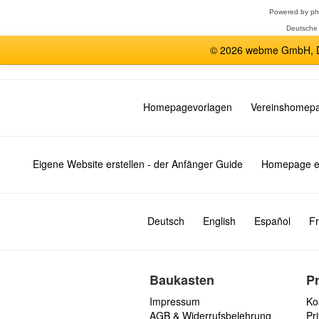
Powered by
p
Deutsche
© 2026 webme GmbH, De
Homepagevorlagen
Vereinshomep
Eigene Website erstellen - der Anfänger Guide
Homepage er
Deutsch
English
Español
Fr
Baukasten
P
Impressum
Ko
AGB & Widerrufsbelehrung
Pri