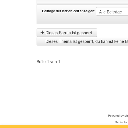
Beiträge der letzten Zeit anzeigen:
Beiträge
Order
der
by
letzten
Dieses Forum ist gesperrt.
Zeit
Dieses Thema ist gesperrt, du kannst keine B
anzeigen
Seite
1
von
1
Forum
auswählen
Powered by
p
Deutsche