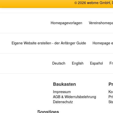
© 2026 webme GmbH, De
Homepagevorlagen
Vereinshomep
Eigene Website erstellen - der Anfänger Guide
Homepage er
Deutsch
English
Español
Fr
Baukasten
P
Impressum
Ko
AGB & Widerrufsbelehrung
Pri
Datenschutz
St
Sonstiges