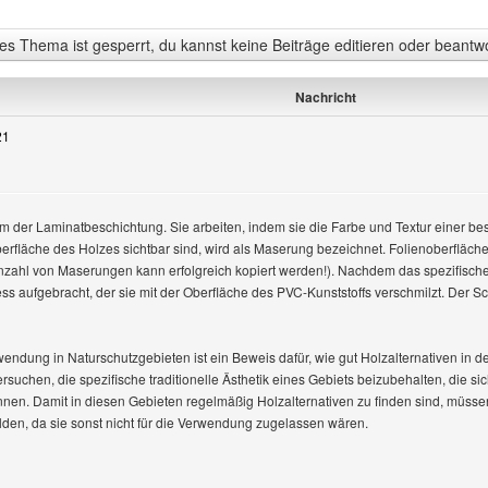
s Thema ist gesperrt, du kannst keine Beiträge editieren oder beantw
Nachricht
21
orm der Laminatbeschichtung. Sie arbeiten, indem sie die Farbe und Textur einer be
berfläche des Holzes sichtbar sind, wird als Maserung bezeichnet. Folienoberfläch
en
nzahl von Maserungen kann erfolgreich kopiert werden!). Nachdem das spezifische
s aufgebracht, der sie mit der Oberfläche des PVC-Kunststoffs verschmilzt. Der Sc
ndung in Naturschutzgebieten ist ein Beweis dafür, wie gut Holzalternativen in d
suchen, die spezifische traditionelle Ästhetik eines Gebiets beizubehalten, die si
nen. Damit in diesen Gebieten regelmäßig Holzalternativen zu finden sind, müsse
den, da sie sonst nicht für die Verwendung zugelassen wären.
Benutzers besuchen: green15roberts