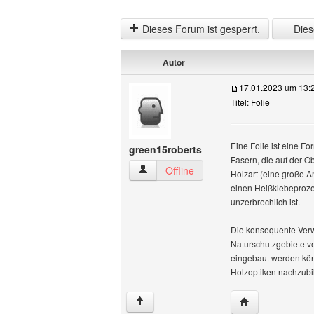
Dieses Forum ist gesperrt.
Diese
Autor
17.01.2023 um 13:
Titel: Folie
Eine Folie ist eine F
green15roberts
Fasern, die auf der O
green15roberts Benutzer-Profile anzeig
Offline
Holzart (eine große A
einen Heißklebeprozes
unzerbrechlich ist.
Die konsequente Verwe
Naturschutzgebiete ver
eingebaut werden kön
Holzoptiken nachzubil
Website dieses 
↑