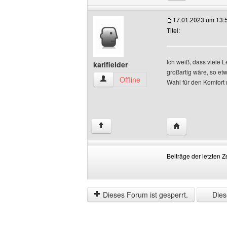
17.01.2023 um 13:
Titel:
Ich weiß, dass viele 
karlfielder
großartig wäre, so et
karlfielder Benutzer-Profile anzeigen
Offline
Wahl für den Komfort
Website dieses B
↑
Beiträge der letzten Z
Beiträge
Order
der
by
letzten
Dieses Forum ist gesperrt.
Diese
Zeit
anzeigen