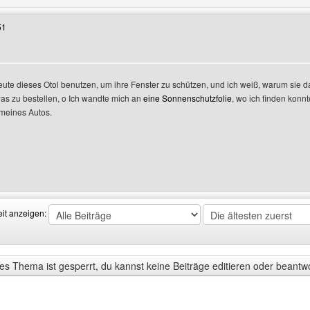
51
Leute dieses Otol benutzen, um ihre Fenster zu schützen, und ich weiß, warum sie da
was zu bestellen, o Ich wandte mich an
eine Sonnenschutzfolie
, wo ich finden konnt
 meines Autos.
enutzers besuchen: karlfielder
eit anzeigen:
s Thema ist gesperrt, du kannst keine Beiträge editieren oder beantw