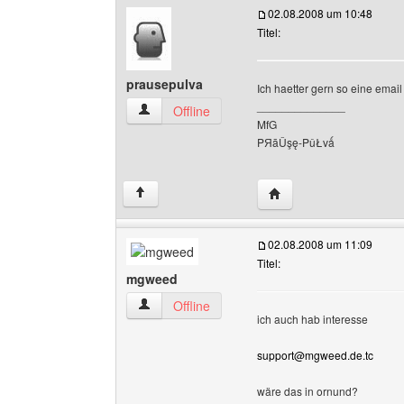
02.08.2008 um 10:48
Titel:
prausepulva
Ich haetter gern so eine email
______________
prausepulva Benutzer-Profile anzeigen
Offline
MfG
ΡЯāǓşę-ΡǔŁvǻ
Website dieses Benutz
↑
02.08.2008 um 11:09
Titel:
mgweed
mgweed Benutzer-Profile anzeigen
Offline
ich auch hab interesse
support@mgweed.de.tc
wäre das in ornund?