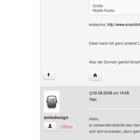
Grüße
Müpfe-Radio
kostenlos,
http://www.smartdo
Dass mach ich ganz anders! U
Also der Domain gehört Smartd
Website dieses Benutz
↑
02.08.2008 um 19:58
Titel:
amisdesign
Hallo,
er verwendet definitiv den Ser
amisdesign Benutzer-Profile anzeigen
Offline
sich dort anmelden, dann geh