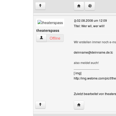
Website dieses Benutz
↑
02.08.2008 um 12:09
Titel: Wer wil, wer will!
theaterspass
theaterspass Benutzer-Profile anzeigen
Offline
Wir erstellen immer noch e-m
deinname@deinname.de.tc
also meldet euch!
______________
[ img]
http://img.webme.com/pic/t/the
Zuletzt bearbeitet von theate
Website dieses Benutze
↑