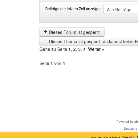
Beiträge der letzten Zeit anzeigen:
Beiträge
Order
der
by
letzten
Dieses Forum ist gesperrt.
Zeit
Dieses Thema ist gesperrt, du kannst keine B
anzeigen
Gehe zu Seite
1
,
2
,
3
,
4
Weiter »
Seite
1
von
4
Forum
auswählen
Powered by
p
Deutsche