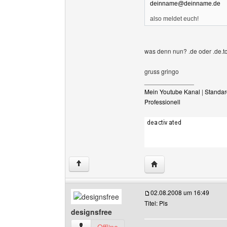
deinname@deinname.de
also meldet euch!
was denn nun? .de oder .de.tc
gruss gringo
______________
Mein Youtube Kanal
|
Standar
Professionell
Website dieses Benutze
↑
02.08.2008 um 16:49
Titel: Pls
designsfree
designsfree Benutzer-Profile anzeigen