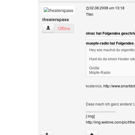
02.08.2008 um 13:18
Titel:
theaterspass
theaterspass Benutzer-Profile anzeigen
Offline
nivac hat Folgendes geschri
muepfe-radio hat Folgendes
Hey wie machst du eigentlic
Hast du da einen Hoster od
Grüße
Müpfe-Radio
kostenlos,
http://www.smartdo
Dass mach ich ganz anders! U
______________
[ img]
http://img.webme.com/pic/t/the
Website dieses Benutze
↑