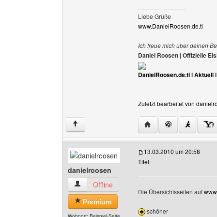
______________
Liebe Grüße
www.DanielRoosen.de.tl
Ich freue mich über deinen Be
Daniel Roosen | Offizielle 
DanielRoosen.de.tl
I
Aktuell
Zuletzt bearbeitet von daniel
Website dieses Benutze
↑
13.03.2010 um 20:58
Titel:
danielroosen
danielroosen Benutzer-Profile anzeigen
Offline
Die Übersichtsseiten auf
www.
Premium
schöner
Wohnort: Beispiel-Seite