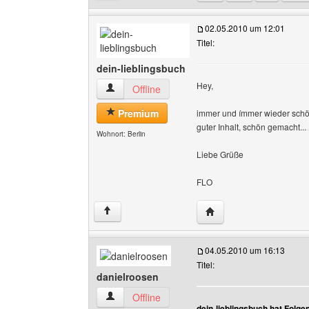
02.05.2010 um 12:01
Titel:
dein-lieblingsbuch
Hey,
dein-lieblingsbuch Benutzer-Profile anzeigen
Offline
Premium
immer und ímmer wieder sch
guter Inhalt, schön gemacht...
Wohnort: Berlin
Liebe Grüße
FLO
Website dieses Benutze
↑
04.05.2010 um 16:13
Titel:
danielroosen
danielroosen Benutzer-Profile anzeigen
Offline
dein-lieblingsbuch hat Folg