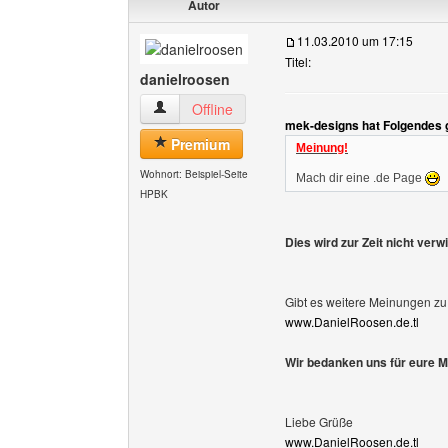
Autor
11.03.2010 um 17:15
Titel:
danielroosen
danielroosen Benutzer-Profile anzeigen
Offline
mek-designs hat Folgendes 
Premium
Meinung!
Wohnort: Beispiel-Seite
Mach dir eine .de Page
HPBK
Dies wird zur Zeit nicht verwi
Gibt es weitere Meinungen zu
www.DanielRoosen.de.tl
Wir bedanken uns für eure M
Liebe Grüße
www.DanielRoosen.de.tl