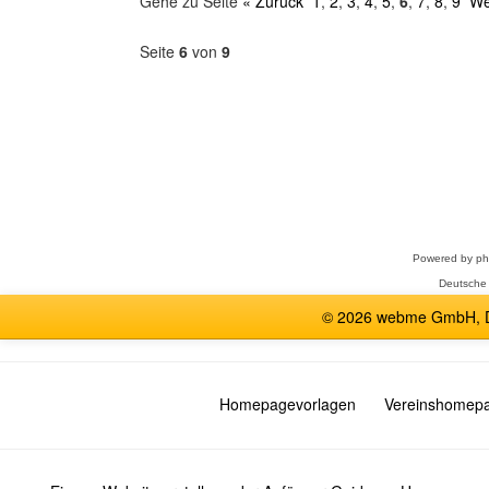
Gehe zu Seite
« Zurück
1
,
2
,
3
,
4
,
5
,
6
,
7
,
8
,
9
We
Seite
6
von
9
Forum
auswählen
Powered by
p
Deutsche
© 2026 webme GmbH, De
Homepagevorlagen
Vereinshomep