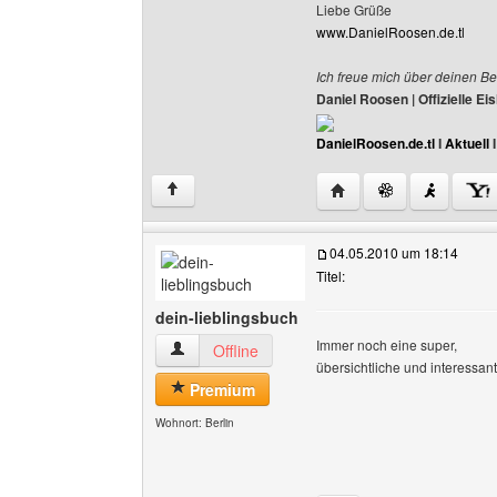
Liebe Grüße
www.DanielRoosen.de.tl
Ich freue mich über deinen Be
Daniel Roosen | Offizielle 
DanielRoosen.de.tl
I
Aktuell
Website dieses Benutze
↑
04.05.2010 um 18:14
Titel:
dein-lieblingsbuch
Immer noch eine super,
dein-lieblingsbuch Benutzer-Profile anzeigen
Offline
übersichtliche und interessante
Premium
Wohnort: Berlin