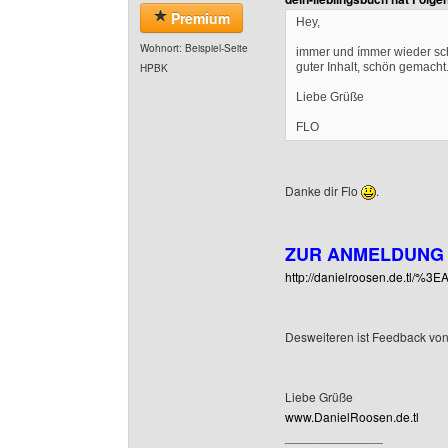
Premium
Hey,
Wohnort: Beispiel-Seite
immer und ímmer wieder s
guter Inhalt, schön gemacht.
HPBK
Liebe Grüße
FLO
Danke dir Flo
.
ZUR ANMELDUNG
http://danielroosen.de.tl/%
Desweiteren ist Feedback v
Liebe Grüße
www.DanielRoosen.de.tl
______________