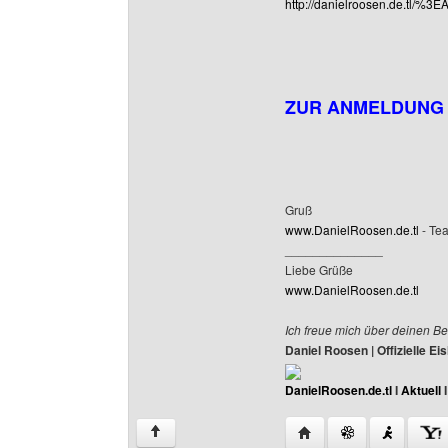
http://danielroosen.de.tl/%3
ZUR ANMELDUNG
Gruß
www.DanielRoosen.de.tl
- Te
______________
Liebe Grüße
www.DanielRoosen.de.tl
Ich freue mich über deinen Be
Daniel Roosen | Offizielle 
DanielRoosen.de.tl
I
Aktuell
Website dieses Benutze
↑