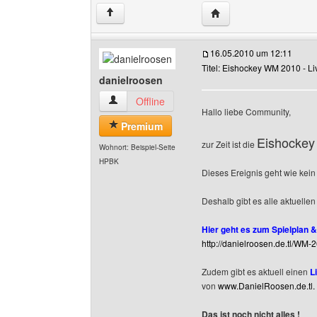
Website dieses Benutze
↑
16.05.2010 um 12:11
Titel: Eishockey WM 2010 - Liv
danielroosen
danielroosen Benutzer-Profile anzeigen
Offline
Hallo liebe Community,
Premium
Eishockey
zur Zeit ist die
Wohnort: Beispiel-Seite
HPBK
Dieses Ereignis geht wie kei
Deshalb gibt es alle aktuelle
Hier geht es zum Spielplan &
http://danielroosen.de.tl/WM-
Zudem gibt es aktuell einen
L
von
www.DanielRoosen.de.tl.
Das ist noch nicht alles !