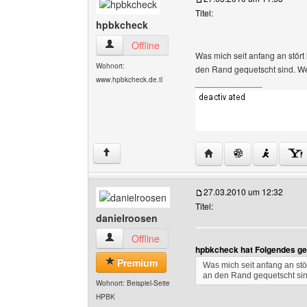
Titel:
hpbkcheck
hpbkcheck Benutzer-Profile anzeigen
Offline
Was mich seit anfang an stört 
Wohnort:
den Rand gequetscht sind. We
www.hpbkcheck.de.tl
______________
Website dieses Benutz
↑
27.03.2010 um 12:32
Titel:
danielroosen
danielroosen Benutzer-Profile anzeigen
Offline
hpbkcheck hat Folgendes ge
Premium
Was mich seit anfang an stör
an den Rand gequetscht sin
Wohnort: Beispiel-Seite
HPBK