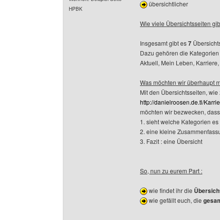
übersichtlicher
HPBK
Wie viele Übersichtsseiten gib
Insgesamt gibt es
7
Übersichts
Dazu gehören die Kategorien 
Aktuell, Mein Leben, Karriere,
Was möchten wir überhaupt mi
Mit den Übersichtsseiten, wie z
http://danielroosen.de.tl/Karri
möchten wir bezwecken, das
1. sieht welche Kategorien es 
2. eine kleine Zusammenfass
3. Fazit : eine Übersicht
So, nun zu eurem Part :
wie findet ihr die
Übersich
wie gefällt euch, die
gesa