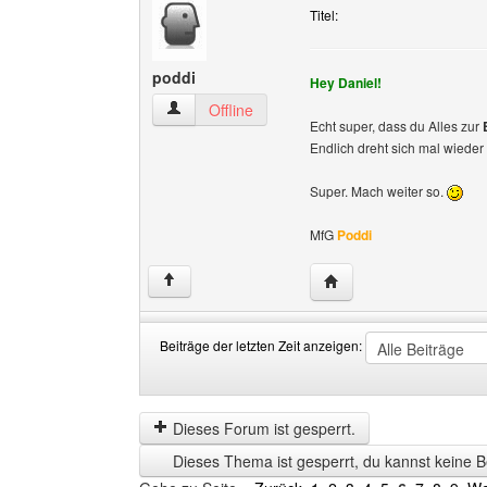
Titel:
poddi
Hey Daniel!
poddi Benutzer-Profile anzeigen
Offline
Echt super, dass du Alles zur
Endlich dreht sich mal wiede
Super. Mach weiter so.
MfG
Poddi
Website dieses Benutze
↑
Beiträge der letzten Zeit anzeigen:
Beiträge
Order
der
by
letzten
Dieses Forum ist gesperrt.
Zeit
Dieses Thema ist gesperrt, du kannst keine B
anzeigen