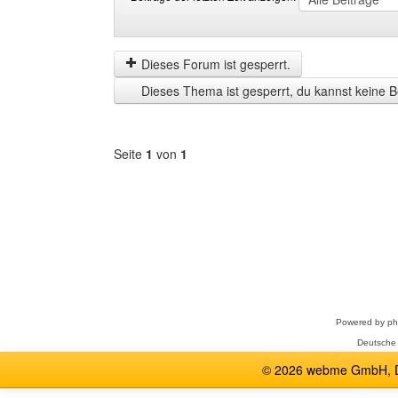
Beiträge
Order
der
by
letzten
Dieses Forum ist gesperrt.
Zeit
Dieses Thema ist gesperrt, du kannst keine B
anzeigen
Seite
1
von
1
Forum
auswählen
Powered by
p
Deutsche
© 2026 webme GmbH, De