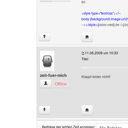
so:
<style type="text/css"><!--
body {background-image:url(ht
--></style>[
color=red]<br />[/co
Website dieses Benutze
↑
11.06.2009 um 10:33
Titel:
zeit-fuer-mich
Klappt leider nicht!
zeit-fuer-mich Benutzer-Profile anzeigen
Offline
Website dieses Benutze
↑
Beiträge der letzten Zeit anzeigen: