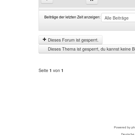
Beiträge der letzten Zeit anzeigen:
Beiträge
Order
der
by
letzten
Dieses Forum ist gesperrt.
Zeit
Dieses Thema ist gesperrt, du kannst keine B
anzeigen
Seite
1
von
1
Forum
auswählen
Powered by
p
Deutsche