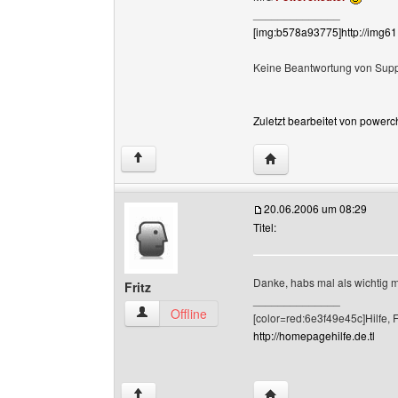
______________
[img:b578a93775]http://img6
Keine Beantwortung von Suppo
Zuletzt bearbeitet von powerc
Website dieses Benutz
↑
20.06.2006 um 08:29
Titel:
Danke, habs mal als wichtig m
Fritz
______________
Fritz Benutzer-Profile anzeigen
Offline
[color=red:6e3f49e45c]Hilfe, 
http://homepagehilfe.de.tl
Website dieses Benutze
↑