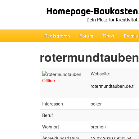
Registrieren
Forum
Tipps
Premiu
rotermundtaube
Webseite:
Offline
rotermundtauben.de.tl
Interessen
poker
Beruf
-
Wohnort
bremen
Anmeldungsdatum
12.02.2010 09:31:54