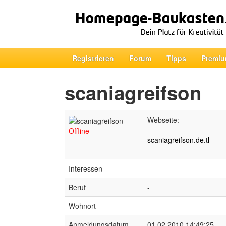
Registrieren
Forum
Tipps
Premiu
scaniagreifson
Webseite:
Offline
scaniagreifson.de.tl
Interessen
-
Beruf
-
Wohnort
-
Anmeldungsdatum
01.02.2010 14:49:25