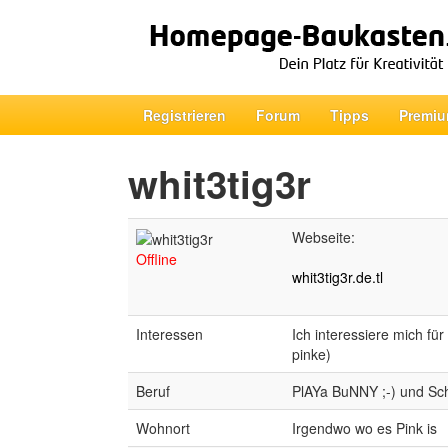
Registrieren
Forum
Tipps
Premiu
whit3tig3r
Webseite:
Offline
whit3tig3r.de.tl
Interessen
Ich interessiere mich für
pinke)
Beruf
PlAYa BuNNY ;-) und Sc
Wohnort
Irgendwo wo es Pink is