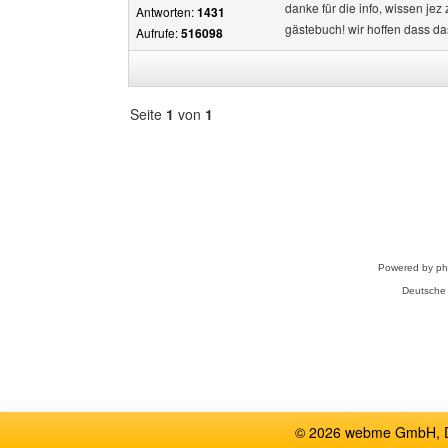
danke für die info, wissen jez
Antworten:
1431
gästebuch! wir hoffen dass da
Aufrufe:
516098
Seite
1
von
1
Forum
auswählen
Powered by
p
Deutsche
© 2026 webme GmbH, De