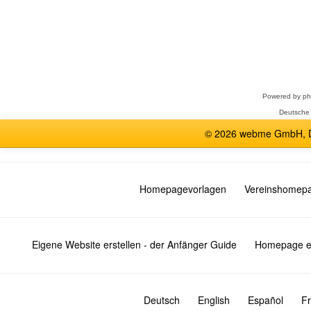
Forum
auswählen
Powered by
p
Deutsche
© 2026 webme GmbH, De
Homepagevorlagen
Vereinshomep
Eigene Website erstellen - der Anfänger Guide
Homepage er
Deutsch
English
Español
Fr