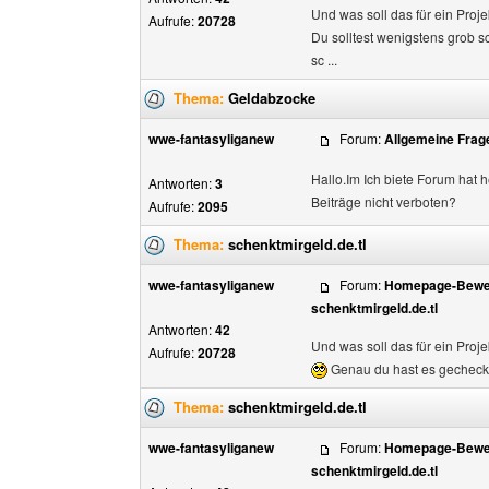
Und was soll das für ein Proj
Aufrufe:
20728
Du solltest wenigstens grob sc
sc ...
Thema:
Geldabzocke
wwe-fantasyliganew
Forum:
Allgemeine Frag
Hallo.Im Ich biete Forum hat
Antworten:
3
Beiträge nicht verboten?
Aufrufe:
2095
Thema:
schenktmirgeld.de.tl
wwe-fantasyliganew
Forum:
Homepage-Bewer
schenktmirgeld.de.tl
Antworten:
42
Und was soll das für ein Proj
Aufrufe:
20728
Genau du hast es gecheck
Thema:
schenktmirgeld.de.tl
wwe-fantasyliganew
Forum:
Homepage-Bewer
schenktmirgeld.de.tl