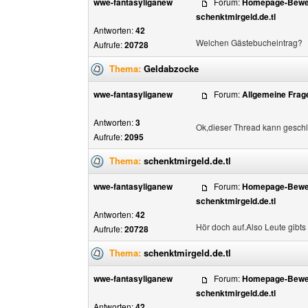
wwe-fantasyliganew
Forum:
Homepage-Bewer
schenktmirgeld.de.tl
Antworten:
42
Welchen Gästebucheintrag?
Aufrufe:
20728
Thema:
Geldabzocke
wwe-fantasyliganew
Forum:
Allgemeine Frag
Antworten:
3
Ok,dieser Thread kann gesch
Aufrufe:
2095
Thema:
schenktmirgeld.de.tl
wwe-fantasyliganew
Forum:
Homepage-Bewer
schenktmirgeld.de.tl
Antworten:
42
Hör doch auf.Also Leute gibts 
Aufrufe:
20728
Thema:
schenktmirgeld.de.tl
wwe-fantasyliganew
Forum:
Homepage-Bewer
schenktmirgeld.de.tl
Antworten:
42