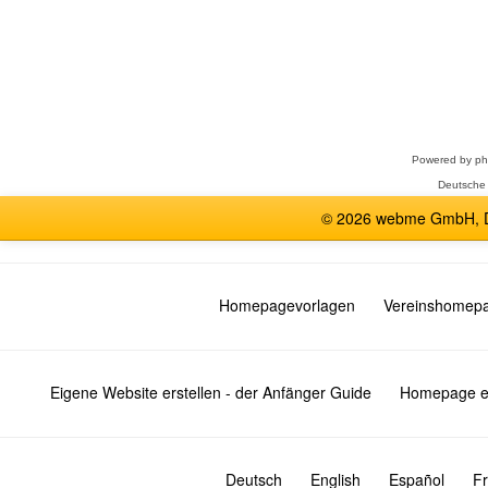
Forum
auswählen
Powered by
p
Deutsche
© 2026 webme GmbH, De
Homepagevorlagen
Vereinshomep
Eigene Website erstellen - der Anfänger Guide
Homepage er
Deutsch
English
Español
Fr