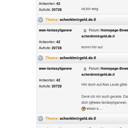
Antworten:
42
ok,bin weg
Aufrufe:
20728
Thema:
schenktmirgeld.de.tl
wwe-fantasyliganew
Forum:
Homepage-Bewer
schenktmirgeld.de.tl
Antworten:
42
komm hör auf
Aufrufe:
20728
Thema:
schenktmirgeld.de.tl
wwe-fantasyliganew
Forum:
Homepage-Bewer
schenktmirgeld.de.tl
Antworten:
42
Hör doch auf.Also Leute gibts 
Aufrufe:
20728
Denk ich mir auch gerade. Dab
dich (@wwe-fantasyliganew).
wieso a ...
Thema:
schenktmirgeld.de.tl