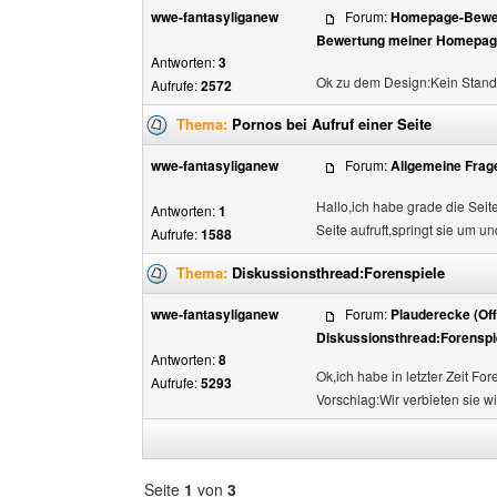
wwe-fantasyliganew
Forum:
Homepage-Bewer
Bewertung meiner Homepage
Antworten:
3
Ok zu dem Design:Kein Standar
Aufrufe:
2572
Thema:
Pornos bei Aufruf einer Seite
wwe-fantasyliganew
Forum:
Allgemeine Frag
Hallo,ich habe grade die Seit
Antworten:
1
Seite aufruft,springt sie um 
Aufrufe:
1588
Thema:
Diskussionsthread:Forenspiele
wwe-fantasyliganew
Forum:
Plauderecke (Off
Diskussionsthread:Forenspi
Antworten:
8
Ok,ich habe in letzter Zeit Fo
Aufrufe:
5293
Vorschlag:Wir verbieten sie wi
Seite
1
von
3