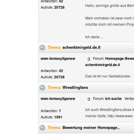
Antworten:
42
Hallo, sonnige grüße aus Berl
Aufrufe:
20728
Mein vorhaben ist zwar noch 
möchte mich mit meinem Proje
Ich stelle ...
Thema:
schenktmirgeld.de.tl
wwe-fantasyliganew
Forum:
Homepage-Bewer
schenktmirgeld.de.tl
Antworten:
42
Das ist eh nur Geldabzocke.
Aufrufe:
20728
Thema:
Wrestlingfans
wwe-fantasyliganew
Forum:
Ich suche
Verfass
Ich such Wrestlingfans,diese 
Antworten:
1
meiner Seite: http://www.wwe-
Aufrufe:
1091
Thema:
Bewertung meiner Homepage..