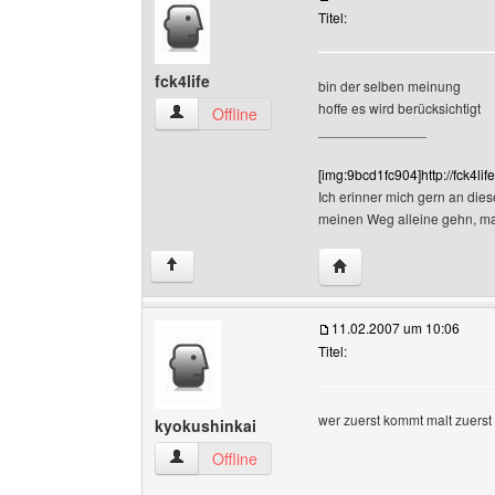
Titel:
fck4life
bin der selben meinung
hoffe es wird berücksichtigt
fck4life Benutzer-Profile anzeigen
Offline
______________
[img:9bcd1fc904]http://fck4li
Ich erinner mich gern an dies
meinen Weg alleine gehn, m
Website dieses Benutze
↑
11.02.2007 um 10:06
Titel:
wer zuerst kommt malt zuerst 
kyokushinkai
kyokushinkai Benutzer-Profile anzeigen
Offline