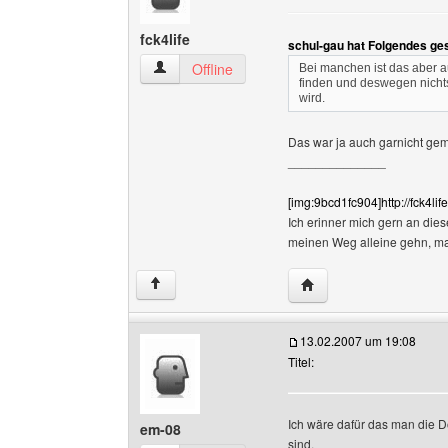
fck4life
schul-gau hat Folgendes ge
fck4life Benutzer-Profile anzeigen
Offline
Bei manchen ist das aber au
finden und deswegen nichts
wird.
Das war ja auch garnicht geme
______________
[img:9bcd1fc904]http://fck4li
Ich erinner mich gern an dies
meinen Weg alleine gehn, m
Website dieses Benutze
↑
13.02.2007 um 19:08
Titel:
Ich wäre dafür das man die D
em-08
sind.