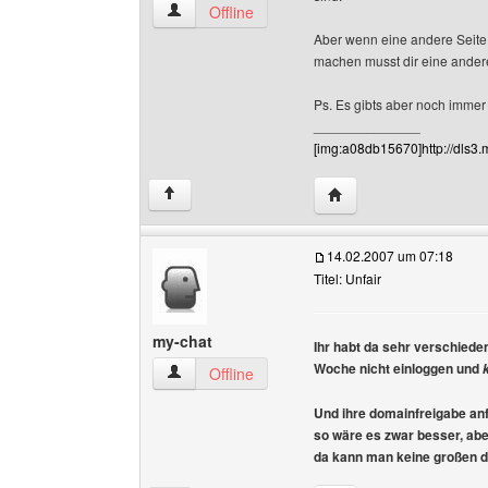
em-08 Benutzer-Profile anzeigen
Offline
Aber wenn eine andere Seite
machen musst dir eine ander
Ps. Es gibts aber noch immer
______________
[img:a08db15670]http://dls3
Website dieses Benutz
↑
14.02.2007 um 07:18
Titel: Unfair
my-chat
Ihr habt da sehr verschiede
Woche nicht einloggen und
my-chat Benutzer-Profile anzeigen
Offline
Und ihre domainfreigabe anfo
so wäre es zwar besser, ab
da kann man keine großen d