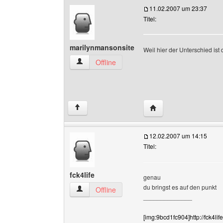
11.02.2007 um 23:37
Titel:
marilynmansonsite
Weil hier der Unterschied ist
marilynmansonsite Benutzer-Profile anzeigen
Offline
Website dieses Benutz
↑
12.02.2007 um 14:15
Titel:
fck4life
genau
du bringst es auf den punkt
fck4life Benutzer-Profile anzeigen
Offline
______________
[img:9bcd1fc904]http://fck4li