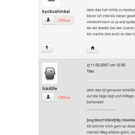
aber das hat nichts zu bedeu
kyokushinkai
bevor ich intensiv daran gea
kyokushinkai Benutzer-Profile anzeigen
Offline
vielleicht kann er ja erst spä
wo wir wieder bei wer zuerst 
Ich mache das auch so das i
Website dieses Benutz
↑
11.02.2007 um 12:30
Titel:
fck4life
aber das ist genauso scheiße
auf die liege legt und mittags
fck4life Benutzer-Profile anzeigen
Offline
behandelt
______________
[img:9bcd1fc904]http://fck4li
Ich erinner mich gern an dies
meinen Weg alleine gehn, m