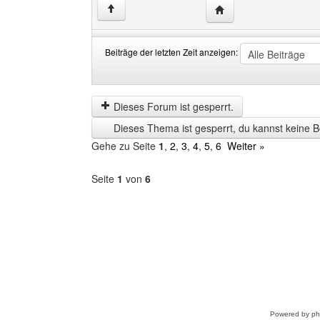
Website dieses Benutz
↑
Beiträge der letzten Zeit anzeigen:
Beiträge
Order
der
by
letzten
Dieses Forum ist gesperrt.
Zeit
Dieses Thema ist gesperrt, du kannst keine B
anzeigen
Gehe zu Seite
1
,
2
,
3
,
4
,
5
,
6
Weiter »
Seite
1
von
6
Forum
auswählen
Powered by
p