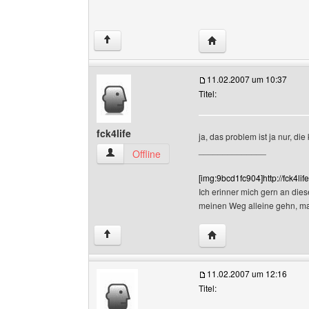
Website dieses Benutz
↑
11.02.2007 um 10:37
Titel:
fck4life
ja, das problem ist ja nur, d
______________
fck4life Benutzer-Profile anzeigen
Offline
[img:9bcd1fc904]http://fck4li
Ich erinner mich gern an dies
meinen Weg alleine gehn, m
Website dieses Benutze
↑
11.02.2007 um 12:16
Titel: