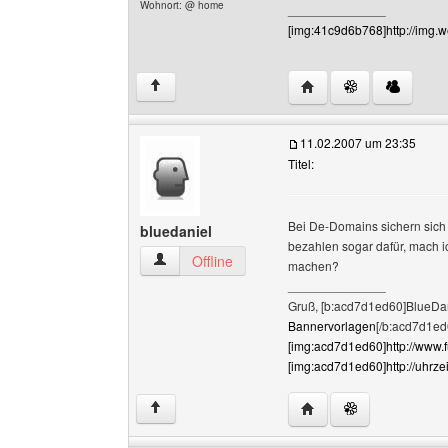
Wohnort: @ home
______________
[img:41c9d6b768]http://img.
Website dieses Benutz
↑
11.02.2007 um 23:35
Titel:
Bei De-Domains sichern sich
bluedaniel
bezahlen sogar dafür, mach 
bluedaniel Benutzer-Profile anzeigen
Offline
machen?
______________
Gruß, [b:acd7d1ed60]BlueDan
Bannervorlagen
[/b:acd7d1ed
[img:acd7d1ed60]http://www.
[img:acd7d1ed60]http://uhrze
Website dieses Benutz
↑