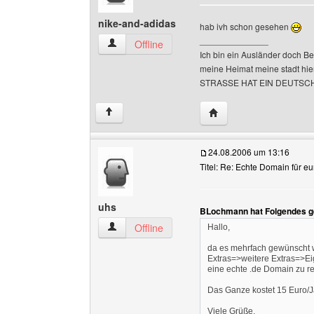
nike-and-adidas
hab ivh schon gesehen
______________
nike-and-adidas Benutzer-Profile anzeigen
Offline
Ich bin ein Ausländer doch Be
meine Heimat meine stadt hi
STRASSE HAT EIN DEUTSC
Website dieses Benutze
↑
24.08.2006 um 13:16
Titel: Re: Echte Domain für 
uhs
BLochmann hat Folgendes g
uhs Benutzer-Profile anzeigen
Offline
Hallo,
da es mehrfach gewünscht w
Extras=>weitere Extras=>E
eine echte .de Domain zu re
Das Ganze kostet 15 Euro/J
Viele Grüße,