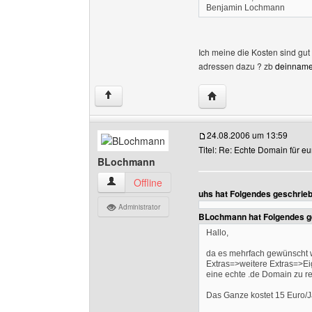
Benjamin Lochmann
Ich meine die Kosten sind gut
adressen dazu ? zb
deinnam
Website dieses Benutz
↑
24.08.2006 um 13:59
Titel: Re: Echte Domain für 
BLochmann
BLochmann Benutzer-Profile anzeigen
Offline
uhs hat Folgendes geschrie
Administrator
BLochmann hat Folgendes g
Hallo,
da es mehrfach gewünscht w
Extras=>weitere Extras=>E
eine echte .de Domain zu re
Das Ganze kostet 15 Euro/J