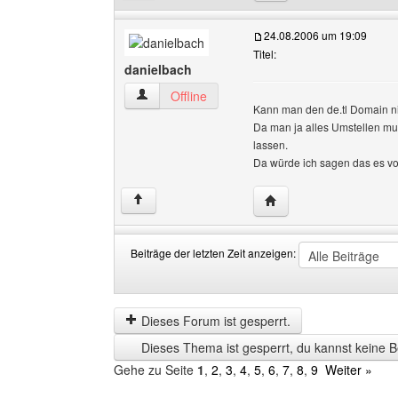
24.08.2006 um 19:09
Titel:
danielbach
danielbach Benutzer-Profile anzeigen
Offline
Kann man den de.tl Domain nic
Da man ja alles Umstellen mu
lassen.
Da würde ich sagen das es vort
Website dieses Benutze
↑
Beiträge der letzten Zeit anzeigen:
Beiträge
Order
der
by
letzten
Dieses Forum ist gesperrt.
Zeit
Dieses Thema ist gesperrt, du kannst keine B
anzeigen
Gehe zu Seite
1
,
2
,
3
,
4
,
5
,
6
,
7
,
8
,
9
Weiter »