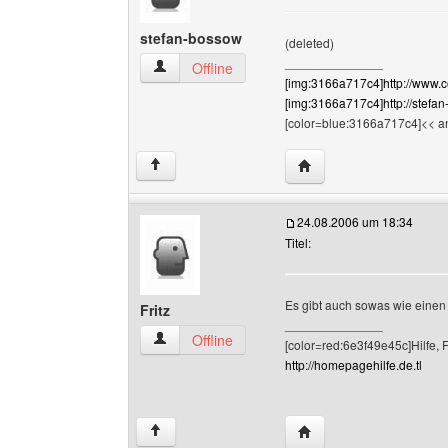
stefan-bossow
(deleted)
______________
stefan-bossow Benutzer-Profile anzeigen
Offline
[img:3166a717c4]http://www.c
[img:3166a717c4]http://stefan
[color=blue:3166a717c4]<< an
Website dieses Benutz
↑
24.08.2006 um 18:34
Titel:
Es gibt auch sowas wie einen
Fritz
______________
Fritz Benutzer-Profile anzeigen
Offline
[color=red:6e3f49e45c]Hilfe, 
http://homepagehilfe.de.tl
Website dieses Benutze
↑