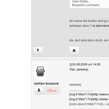
Viele Grüße,
Benjamin Lochmann
Ich meine die Kosten sind gut
adressen dazu ? zb
deinnam
die .de.tl wird dann durch .de 
Website dieses Benutz
↑
24.08.2006 um 14:50
Titel: (deleted)
stefan-bossow
(deleted)
______________
stefan-bossow Benutzer-Profile anzeigen
Offline
[img:3166a717c4]http://www.c
[img:3166a717c4]http://stefan
[color=blue:3166a717c4]<< an