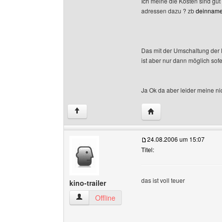
Ich meine die Kosten sind gut
adressen dazu ? zb
deinnam
Das mit der Umschaltung der
ist aber nur dann möglich sofe
Ja Ok da aber leider meine nic
Website dieses Benutz
↑
24.08.2006 um 15:07
Titel:
das ist voll teuer
kino-trailer
kino-trailer Benutzer-Profile anzeigen
Offline