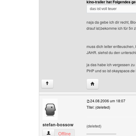
kino-trailer hat Folgendes g
das ist voll teuer
naja da gebe ich dir recht, 
drauf ist,bekomme ich für 5¤
muss dich leiter entteuschen,
JAHR. siehst du den untersch
ja das habe ich vergessen zu 
PHP und so ist okayspace.de
Website dieses Benutz
↑
24.08.2006 um 18:07
Titel: (deleted)
stefan-bossow
(deleted)
______________
stefan-bossow Benutzer-Profile anzeigen
Offline