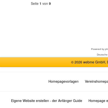
Seite
1
von
9
Forum
auswählen
Powered by
p
Deutsche
© 2026 webme GmbH, De
Homepagevorlagen
Vereinshomep
Eigene Website erstellen - der Anfänger Guide
Homepage er