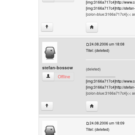
[img:3166a717c4]http://www.c
[img:3166a717c4]http://stefan
[color=blue:3166a717c4]<< an
Website dieses Benutz
↑
24.08.2006 um 18:08
Titel: (deleted)
stefan-bossow
(deleted)
______________
stefan-bossow Benutzer-Profile anzeigen
Offline
[img:3166a717c4]http://www.c
[img:3166a717c4]http://stefan
[color=blue:3166a717c4]<< an
Website dieses Benutz
↑
24.08.2006 um 18:09
Titel: (deleted)