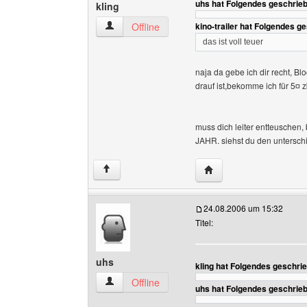
uhs hat Folgendes geschrie
kling
kling Benutzer-Profile anzeigen
Offline
kino-trailer hat Folgendes g
das ist voll teuer
naja da gebe ich dir recht, 
drauf ist,bekomme ich für 5¤
muss dich leiter entteuschen,
JAHR. siehst du den untersch
Website dieses Benutze
↑
24.08.2006 um 15:32
Titel:
uhs
kling hat Folgendes geschri
uhs Benutzer-Profile anzeigen
Offline
uhs hat Folgendes geschrie