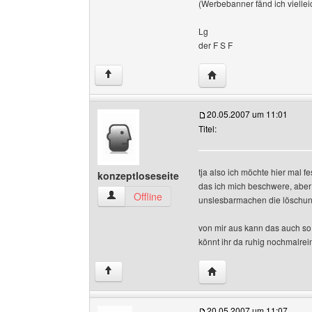
(Werbebanner fänd ich viellei
Lg
der F S F
Website dieses Benutze
↑
20.05.2007 um 11:01
Titel:
tja also ich möchte hier mal 
konzeptloseseite
das ich mich beschwere, aber
konzeptloseseite Benutzer-Profile anzeigen
Offline
unslesbarmachen die löschung 
von mir aus kann das auch so
könnt ihr da ruhig nochmalre
Website dieses Benutze
↑
20.05.2007 um 11:07