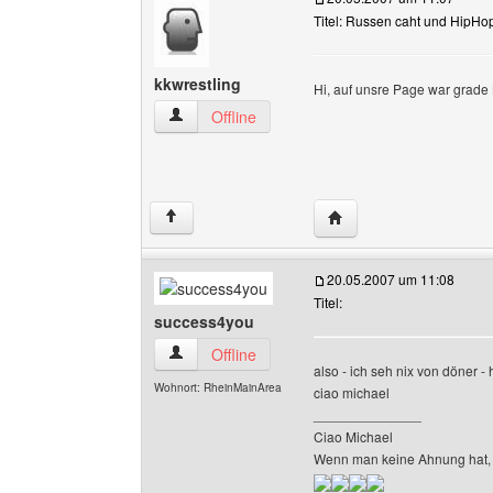
Titel: Russen caht und HipHo
kkwrestling
Hi, auf unsre Page war grade
kkwrestling Benutzer-Profile anzeigen
Offline
Website dieses Benutze
↑
20.05.2007 um 11:08
Titel:
success4you
success4you Benutzer-Profile anzeigen
Offline
also - ich seh nix von döner 
Wohnort: RheinMainArea
ciao michael
______________
Ciao Michael
Wenn man keine Ahnung hat, 