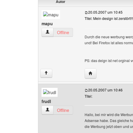
Autor
20.05.2007 um 10:45
Titel: Mein design ist zerstört!!!
mapu
mapu Benutzer-Profile anzeigen
Offline
Durch die neue werbung werde
und! Bei Firefox ist alles nor
PS: das deign ist net orginal
Website dieses Benutz
↑
20.05.2007 um 10:46
Titel:
frudl
frudl Benutzer-Profile anzeigen
Offline
Hallo, bei mir wird die Werbu
Adsense habe. Das gleiche ha
die Werbung jetzt oben und u