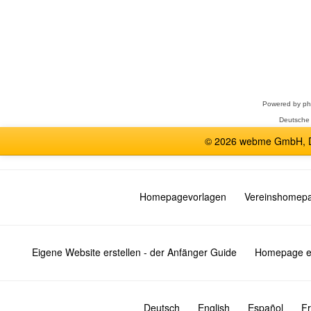
Forum
auswählen
Powered by
p
Deutsche
© 2026 webme GmbH, De
Homepagevorlagen
Vereinshomep
Eigene Website erstellen - der Anfänger Guide
Homepage er
Deutsch
English
Español
Fr