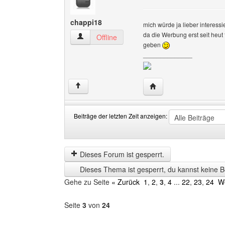
chappi18
mich würde ja lieber interess
da die Werbung erst seit heut 
chappi18 Benutzer-Profile anzeigen
Offline
geben
______________
Website dieses Benutz
↑
Beiträge der letzten Zeit anzeigen:
Beiträge
Order
der
by
letzten
Dieses Forum ist gesperrt.
Zeit
Dieses Thema ist gesperrt, du kannst keine B
anzeigen
Gehe zu Seite
« Zurück
1
,
2
,
3
,
4
...
22
,
23
,
24
We
Seite
3
von
24