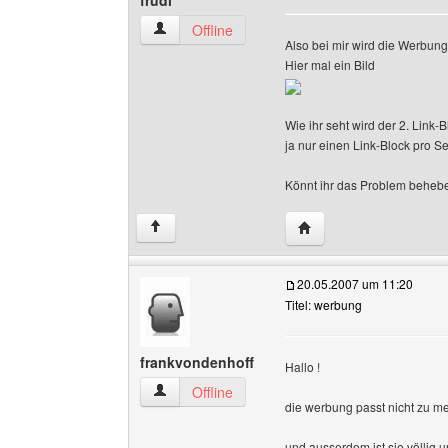
frudl
frudl Benutzer-Profile anzeigen
Offline
Also bei mir wird die Werbung
Hier mal ein Bild
Wie ihr seht wird der 2. Link-
ja nur einen Link-Block pro Se
Könnt ihr das Problem beheben
Website dieses Benutze
↑
20.05.2007 um 11:20
Titel: werbung
frankvondenhoff
Hallo !
frankvondenhoff Benutzer-Profile anzeigen
Offline
die werbung passt nicht zu m
und ausserdem ist sie völlig un