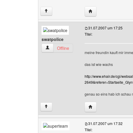
Website dieses Benutze
↑
31.07.2007 um 17:25
Titel:
swatpolice
swatpolice Benutzer-Profile anzeigen
Offline
meine freundin kauft mir immer 
das ist wie wachs
http://www.ehair.de/cgi/webs
2649&referer=Startseite_Glyn
genau so eins hab ich schau 
Website dieses Benutze
↑
31.07.2007 um 17:32
Titel: