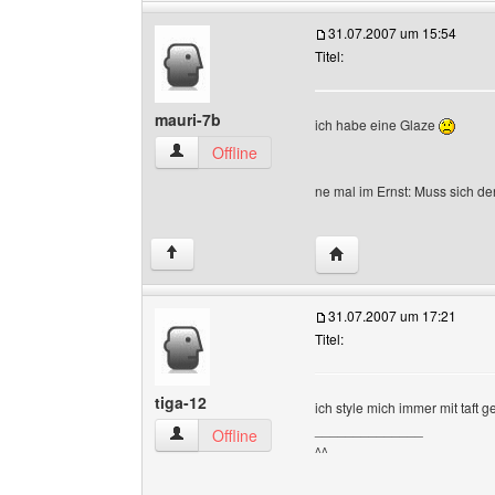
31.07.2007 um 15:54
Titel:
mauri-7b
ich habe eine Glaze
mauri-7b Benutzer-Profile anzeigen
Offline
ne mal im Ernst: Muss sich de
Website dieses Benutze
↑
31.07.2007 um 17:21
Titel:
tiga-12
ich style mich immer mit taft ge
______________
tiga-12 Benutzer-Profile anzeigen
Offline
^^