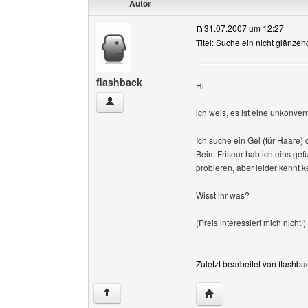
Autor
31.07.2007 um 12:27
Titel: Suche ein nicht glänze
flashback
Hi
flashback Benutzer-Profile anzeigen
ich weis, es ist eine unkonve
Ich suche ein Gel (für Haare)
Beim Friseur hab ich eins gef
probieren, aber leider kennt k
Wisst ihr was?
(Preis interessiert mich nicht!)
Zuletzt bearbeitet von flashb
Website dieses Benutze
↑