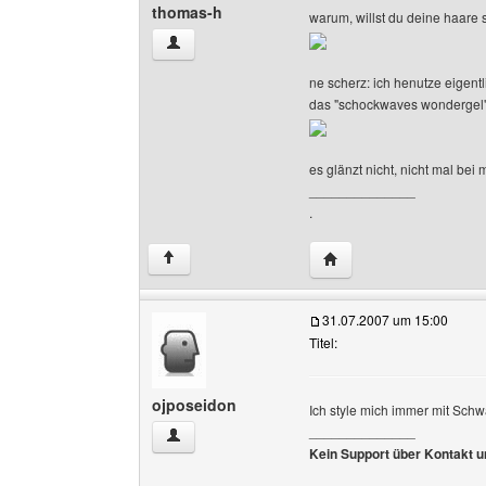
thomas-h
warum, willst du deine haare s
thomas-h Benutzer-Profile anzeigen
ne scherz: ich henutze eigent
das "schockwaves wondergel
es glänzt nicht, nicht mal b
______________
.
Website dieses Benutz
↑
31.07.2007 um 15:00
Titel:
ojposeidon
Ich style mich immer mit Schw
______________
ojposeidon Benutzer-Profile anzeigen
Kein Support über Kontakt 