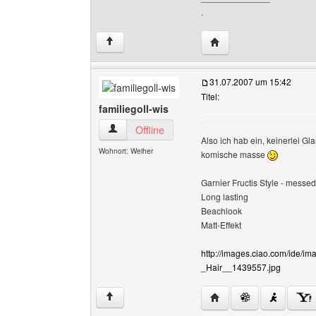
.
Website dieses Benutz
↑
31.07.2007 um 15:42
Titel:
familiegoll-wis
familiegoll-wis Benutzer-Profile anzeigen
Offline
Also ich hab ein, keinerlei Gl
Wohnort: Weiher
komische masse
Garnier Fructis Style - mess
Long lasting
Beachlook
Matt-Effekt
http://images.ciao.com/ide/
_Hair__1439557.jpg
Website dieses Benutzer
↑