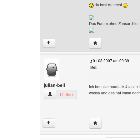
da hast du recht
______________
Das Forum ohne Zensur ,hier k
Website dieses Benutz
↑
01.08.2007 um 09:39
Titel:
julian-beil
ich benutze haarlack 4 ¤ son 
wassa und des hat imma noch 
julian-beil Benutzer-Profile anzeigen
Offline
Website dieses Benutzer
↑