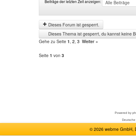
Beiträge der letzten Zeit anzeigen:
Beiträge
Order
der
by
letzten
Dieses Forum ist gesperrt.
Zeit
Dieses Thema ist gesperrt, du kannst keine B
anzeigen
Gehe zu Seite
1
,
2
,
3
Weiter »
Seite
1
von
3
Forum
auswählen
Powered by
p
Deutsche
© 2026 webme GmbH, De