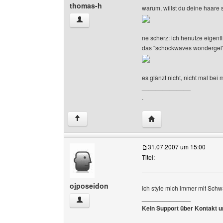
thomas-h
warum, willst du deine haare s
thomas-h Benutzer-Profile anzeigen
ne scherz: ich henutze eigent
das "schockwaves wondergel
es glänzt nicht, nicht mal b
______________
.
Website dieses Benutz
↑
31.07.2007 um 15:00
Titel:
ojposeidon
Ich style mich immer mit Schw
______________
ojposeidon Benutzer-Profile anzeigen
Kein Support über Kontakt 