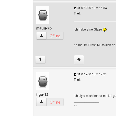
31.07.2007 um 15:54
Titel:
mauri-7b
ich habe eine Glaze
mauri-7b Benutzer-Profile anzeigen
Offline
ne mal im Ernst: Muss sich de
Website dieses Benutze
↑
31.07.2007 um 17:21
Titel:
tiga-12
ich style mich immer mit taft ge
______________
tiga-12 Benutzer-Profile anzeigen
Offline
^^