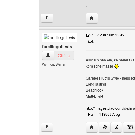
.
Website dieses Benutz
↑
31.07.2007 um 15:42
Titel:
familiegoll-wis
familiegoll-wis Benutzer-Profile anzeigen
Offline
Also ich hab ein, keinerlei Gl
Wohnort: Weiher
komische masse
Garnier Fructis Style - mess
Long lasting
Beachlook
Matt-Effekt
http://images.ciao.com/ide/
_Hair__1439557.jpg
Website dieses Benutzer
↑