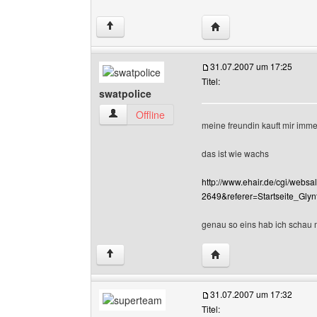
Website dieses Benutze
↑
31.07.2007 um 17:25
Titel:
swatpolice
swatpolice Benutzer-Profile anzeigen
Offline
meine freundin kauft mir immer 
das ist wie wachs
http://www.ehair.de/cgi/webs
2649&referer=Startseite_Glyn
genau so eins hab ich schau 
Website dieses Benutze
↑
31.07.2007 um 17:32
Titel: