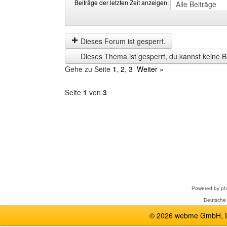
Beiträge der letzten Zeit anzeigen:
Beiträge
Order
der
by
letzten
Dieses Forum ist gesperrt.
Zeit
Dieses Thema ist gesperrt, du kannst keine B
anzeigen
Gehe zu Seite
1
,
2
,
3
Weiter »
Seite
1
von
3
Forum
auswählen
Powered by
p
Deutsche
© 2026 webme GmbH, De