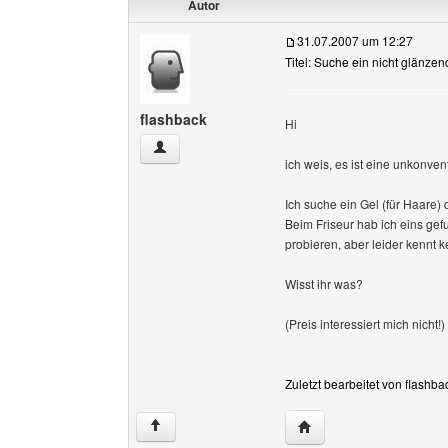
Autor
31.07.2007 um 12:27
Titel: Suche ein nicht glänze
flashback
Hi
flashback Benutzer-Profile anzeigen
ich weis, es ist eine unkonve
Ich suche ein Gel (für Haare)
Beim Friseur hab ich eins gef
probieren, aber leider kennt k
Wisst ihr was?
(Preis interessiert mich nicht!)
Zuletzt bearbeitet von flashb
Website dieses Benutze
↑