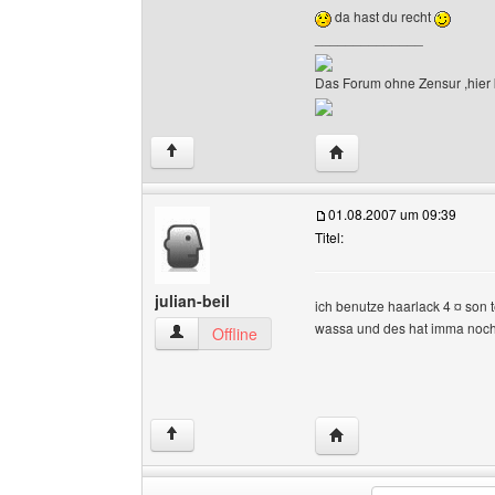
da hast du recht
______________
Das Forum ohne Zensur ,hier k
Website dieses Benutz
↑
01.08.2007 um 09:39
Titel:
julian-beil
ich benutze haarlack 4 ¤ son 
wassa und des hat imma noch 
julian-beil Benutzer-Profile anzeigen
Offline
Website dieses Benutzer
↑