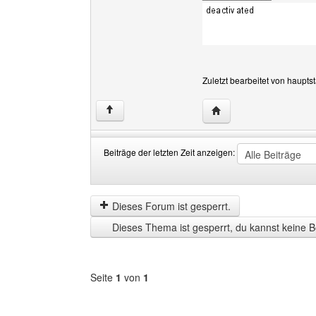
Zuletzt bearbeitet von haupts
Website dieses Benutze
↑
Beiträge der letzten Zeit anzeigen:
Beiträge
Order
der
by
letzten
Dieses Forum ist gesperrt.
Zeit
Dieses Thema ist gesperrt, du kannst keine B
anzeigen
Seite
1
von
1