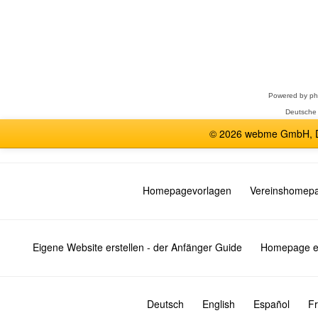
Forum
auswählen
Powered by
p
Deutsche
© 2026 webme GmbH, De
Homepagevorlagen
Vereinshomep
Eigene Website erstellen - der Anfänger Guide
Homepage er
Deutsch
English
Español
Fr