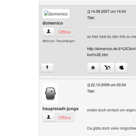
14.08.2007 um 14:04
Titel:
domenico
domenico Benutzer-Profile anzeigen
Offline
so hier hast du den link zu 
Wohnort: Treuchtlingen
http://domenico.de.tl/%3C
font%3E.htm
Website dieses Benutz
↑
22.10.2009 um 20:34
Titel:
hauptstadt-jungs
erstell doch einfach ein eigen
hauptstadt-jungs Benutzer-Profile anzeigen
Offline
Da gibts doch viele möglcihke
______________