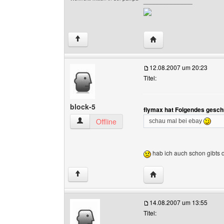
______________
Website dieses Benutz
↑
12.08.2007 um 20:23
Titel:
block-5
flymax hat Folgendes gesch
block-5 Benutzer-Profile anzeigen
Offline
schau mal bei ebay
hab ich auch schon gibts d
Website dieses Benutze
↑
14.08.2007 um 13:55
Titel: