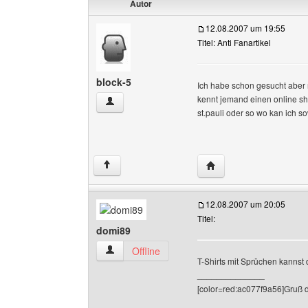
Autor
12.08.2007 um 19:55
Titel: Anti Fanartikel
block-5
Ich habe schon gesucht aber 
kennt jemand einen online shop
block-5 Benutzer-Profile anzeigen
st.pauli oder so wo kan ich
Website dieses Benutze
↑
12.08.2007 um 20:05
Titel:
domi89
domi89 Benutzer-Profile anzeigen
Offline
T-Shirts mit Sprüchen kannst
______________
[color=red:ac077f9a56]Gruß 