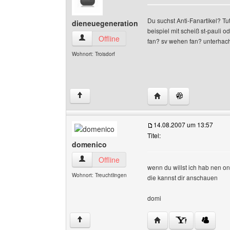
Du suchst Anti-Fanartikel? Tut
dieneuegeneration
beispiel mit scheiß st-pauli o
dieneuegeneration Benutzer-Profile anzeigen
Offline
fan? sv wehen fan? unterhac
Wohnort: Troisdorf
Website dieses Benutz
↑
14.08.2007 um 13:57
Titel:
domenico
domenico Benutzer-Profile anzeigen
Offline
wenn du willst ich hab nen on
Wohnort: Treuchtlingen
die kannst dir anschauen
domi
Website dieses Benutz
↑