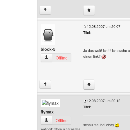
Website dieses Benutz
↑
12.08.2007 um 20:07
Titel:
block-5
Ja das weiß ich!!!! Ich suche
einen link?
block-5 Benutzer-Profile anzeigen
Offline
Website dieses Benutze
↑
12.08.2007 um 20:12
Titel:
flymax
flymax Benutzer-Profile anzeigen
Offline
schau mal bei ebay
Wohnort: mitten in der pampa