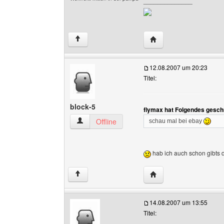
______________
Website dieses Benutz
↑
12.08.2007 um 20:23
Titel:
block-5
flymax hat Folgendes gesch
block-5 Benutzer-Profile anzeigen
Offline
schau mal bei ebay
hab ich auch schon gibts d
Website dieses Benutze
↑
14.08.2007 um 13:55
Titel: