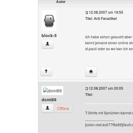
Autor
12.08.2007 um 19:55
Titel: Anti Fanartikel
block-5
Ich habe schon gesucht aber 
kennt jemand einen online shop
block-5 Benutzer-Profile anzeigen
st.pauli oder so wo kan ich
Website dieses Benutze
↑
12.08.2007 um 20:05
Titel:
domi89
domi89 Benutzer-Profile anzeigen
Offline
T-Shirts mit Sprüchen kannst
______________
[color=red:ac077f9a56]Gruß 