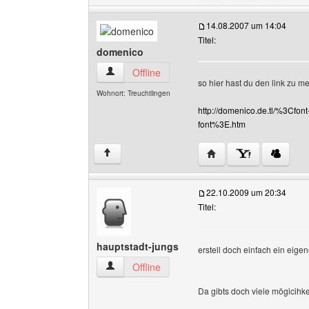
14.08.2007 um 14:04
Titel:
domenico
domenico Benutzer-Profile anzeigen
Offline
so hier hast du den link zu 
Wohnort: Treuchtlingen
http://domenico.de.tl/%3C
font%3E.htm
Website dieses Benutz
↑
22.10.2009 um 20:34
Titel:
hauptstadt-jungs
erstell doch einfach ein eigen
hauptstadt-jungs Benutzer-Profile anzeigen
Offline
Da gibts doch viele möglcihke
______________