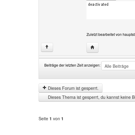
Zuletzt bearbeitet von haupts
Website dieses Benutze
↑
Beiträge der letzten Zeit anzeigen:
Beiträge
Order
der
by
letzten
Dieses Forum ist gesperrt.
Zeit
Dieses Thema ist gesperrt, du kannst keine B
anzeigen
Seite
1
von
1