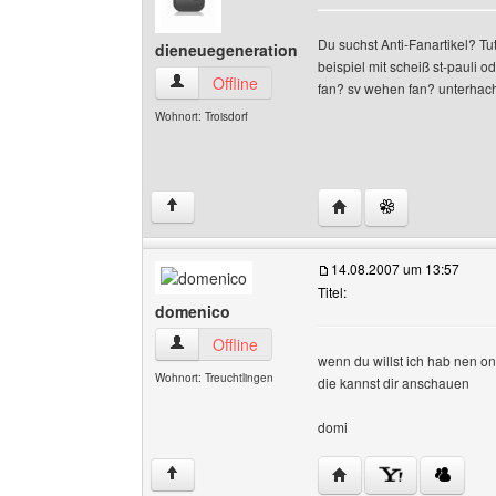
Du suchst Anti-Fanartikel? Tut
dieneuegeneration
beispiel mit scheiß st-pauli o
dieneuegeneration Benutzer-Profile anzeigen
Offline
fan? sv wehen fan? unterhac
Wohnort: Troisdorf
Website dieses Benutz
↑
14.08.2007 um 13:57
Titel:
domenico
domenico Benutzer-Profile anzeigen
Offline
wenn du willst ich hab nen on
Wohnort: Treuchtlingen
die kannst dir anschauen
domi
Website dieses Benutz
↑