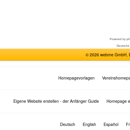
Forum
auswählen
Powered by
p
Deutsche
© 2026 webme GmbH, De
Homepagevorlagen
Vereinshomep
Eigene Website erstellen - der Anfänger Guide
Homepage er
Deutsch
English
Español
Fr