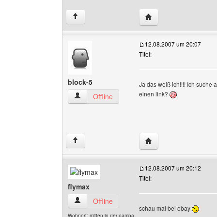
Website dieses Benutz
↑
12.08.2007 um 20:07
Titel:
block-5
Ja das weiß ich!!!! Ich suche
einen link?
block-5 Benutzer-Profile anzeigen
Offline
Website dieses Benutze
↑
12.08.2007 um 20:12
Titel:
flymax
flymax Benutzer-Profile anzeigen
Offline
schau mal bei ebay
Wohnort: mitten in der pampa