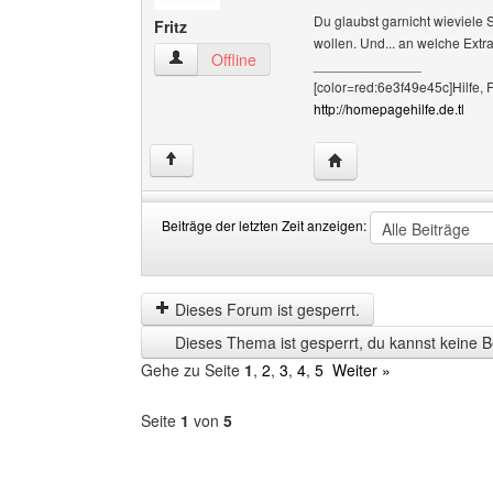
Du glaubst garnicht wieviele
Fritz
wollen. Und... an welche Extr
Fritz Benutzer-Profile anzeigen
Offline
______________
[color=red:6e3f49e45c]Hilfe, 
http://homepagehilfe.de.tl
Website dieses Benutze
↑
Beiträge der letzten Zeit anzeigen:
Beiträge
Order
der
by
letzten
Dieses Forum ist gesperrt.
Zeit
Dieses Thema ist gesperrt, du kannst keine B
anzeigen
Gehe zu Seite
1
,
2
,
3
,
4
,
5
Weiter »
Seite
1
von
5