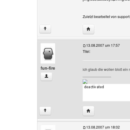
Zuletzt bearbeitet von suppor
Website dieses Benutze
↑
13.08.2007 um 17:57
Titel:
fun-fire
ich glaub die wollen bloß ei
______________
fun-fire Benutzer-Profile anzeigen
Website dieses Benutze
↑
13.08.2007 um 18:02