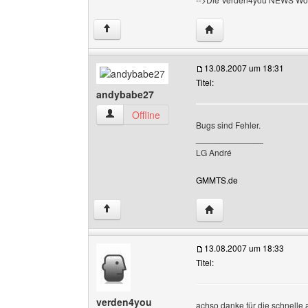
Website dieses Benutz
↑
13.08.2007 um 18:31
Titel:
andybabe27
andybabe27 Benutzer-Profile anzeigen
Offline
Bugs sind Fehler.
______________
LG André
GMMTS.de
Website dieses Benutz
↑
13.08.2007 um 18:33
Titel:
verden4you
achso danke für die schnelle 