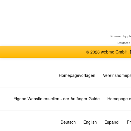
Forum
auswählen
Powered by
p
Deutsche
© 2026 webme GmbH, De
Homepagevorlagen
Vereinshomep
Eigene Website erstellen - der Anfänger Guide
Homepage er
Deutsch
English
Español
Fr