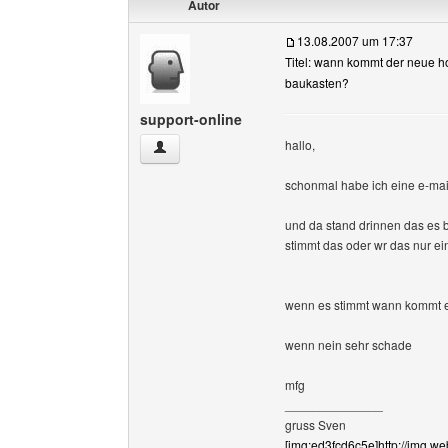
Autor
13.08.2007 um 17:37
Titel: wann kommt der neue 
baukasten?
support-online
hallo,
support-online Benutzer-Profile anzeigen
schonmal habe ich eine e-m
und da stand drinnen das es 
stimmt das oder wr das nur ei
wenn es stimmt wann kommt 
wenn nein sehr schade
mfg
______________
gruss Sven
[img:ed3fcd6c5e]http://img.we