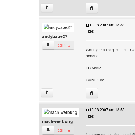
Website dieses Benutz
↑
13.08.2007 um 18:38
Titel:
andybabe27
andybabe27 Benutzer-Profile anzeigen
Offline
Wann genau sag ich nicht. Ste
behoben.
______________
LG André
GMMTS.de
Website dieses Benutz
↑
13.08.2007 um 18:53
Titel:
mach-werbung
mach-werbung Benutzer-Profile anzeigen
Offline
Na dann wollen wir uns mal ü