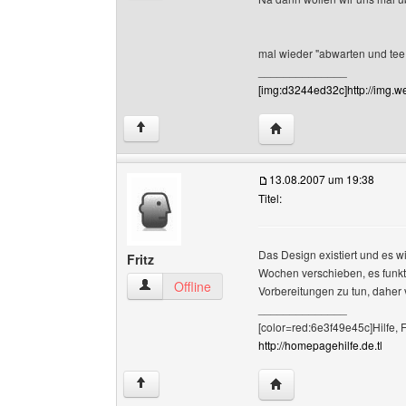
mal wieder "abwarten und tee
______________
[img:d3244ed32c]http://img.
Website dieses Benutz
↑
13.08.2007 um 19:38
Titel:
Das Design existiert und es 
Fritz
Wochen verschieben, es funktio
Fritz Benutzer-Profile anzeigen
Offline
Vorbereitungen zu tun, daher v
______________
[color=red:6e3f49e45c]Hilfe, 
http://homepagehilfe.de.tl
Website dieses Benutze
↑