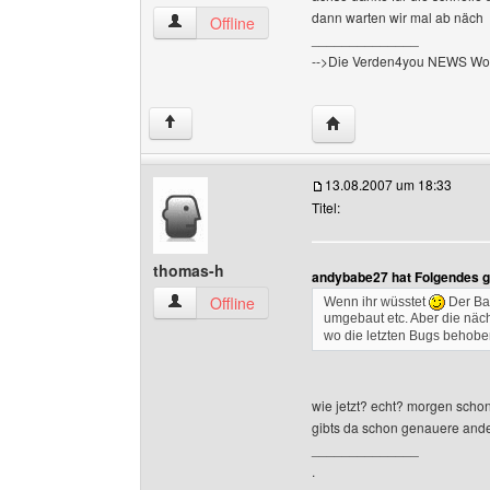
dann warten wir mal ab näch
verden4you Benutzer-Profile anzeigen
Offline
______________
-->Die Verden4you NEWS Wo
Website dieses Benutz
↑
13.08.2007 um 18:33
Titel:
thomas-h
andybabe27 hat Folgendes g
thomas-h Benutzer-Profile anzeigen
Offline
Wenn ihr wüsstet
Der Bau
umgebaut etc. Aber die nä
wo die letzten Bugs behoben
wie jetzt? echt? morgen schon
gibts da schon genauere an
______________
.