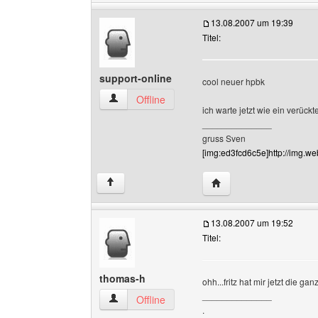
13.08.2007 um 19:39
Titel:
support-online
cool neuer hpbk
support-online Benutzer-Profile anzeigen
Offline
ich warte jetzt wie ein verückt
______________
gruss Sven
[img:ed3fcd6c5e]http://img.we
Website dieses Benutze
↑
13.08.2007 um 19:52
Titel:
thomas-h
ohh...fritz hat mir jetzt die
______________
thomas-h Benutzer-Profile anzeigen
Offline
.