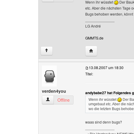
Wenn ihr wüsstet
Der Bauk
etc. Aber die nächsten Tage
Bugs behoben werden, könnt i
______________
LG André
GMMTS.de
Website dieses Benutz
↑
13.08.2007 um 18:30
Titel:
verden4you
andybabe27 hat Folgendes g
verden4you Benutzer-Profile anzeigen
Offline
Wenn ihr wüsstet
Der Bau
umgebaut etc. Aber die nä
wo die letzten Bugs behoben
waas sind denn bugs?
______________
-->Die Verden4you NEWS Wo