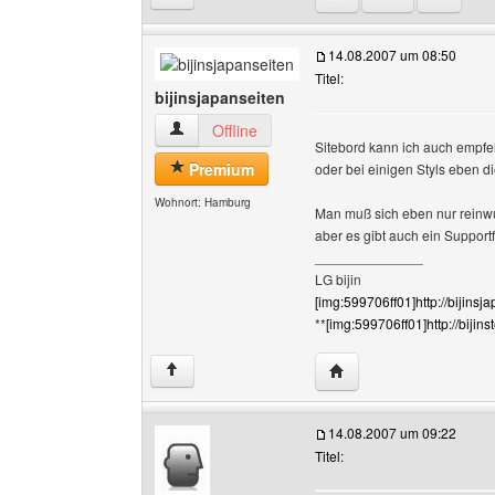
14.08.2007 um 08:50
Titel:
bijinsjapanseiten
bijinsjapanseiten Benutzer-Profile anzeigen
Offline
Sitebord kann ich auch empfe
Premium
oder bei einigen Styls eben d
Wohnort: Hamburg
Man muß sich eben nur reinwu
aber es gibt auch ein Support
______________
LG bijin
[img:599706ff01]http://bijinsj
**
[img:599706ff01]http://bijin
Website dieses Benutze
↑
14.08.2007 um 09:22
Titel: