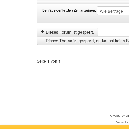
Beiträge der letzten Zeit anzeigen:
Beiträge
Order
der
by
letzten
Dieses Forum ist gesperrt.
Zeit
Dieses Thema ist gesperrt, du kannst keine B
anzeigen
Seite
1
von
1
Forum
auswählen
Powered by
p
Deutsche