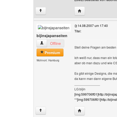
Website dieses Benutz
↑
14.08.2007 um 17:40
Titel:
bijinsjapanseiten
bijinsjapanseiten Benutzer-Profile anzeigen
Offline
Stell deine Fragen am besten 
Premium
Ich weiß nur, dass man ein tot
Wohnort: Hamburg
aber ob man dazu und wie CSS 
Es gibt einige Designs, die
da kann man dann eigene Butt
______________
LG bijin
[img:599706ff01]http://bijinsj
**
[img:599706ff01]http://bijin
Website dieses Benutze
↑