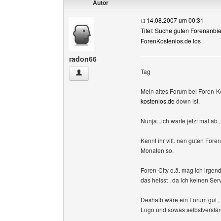
Autor
14.08.2007 um 00:31
Titel: Suche guten Forenanbiet
ForenKostenlos.de los
radon66
Tag
radon66 Benutzer-Profile anzeigen
Mein altes Forum bei Foren-Ko
kostenlos.de
down ist.
Nunja...ich warte jetzt mal ab ,
Kennt ihr vllt. nen guten Fore
Monaten so.
Foren-City o.ä. mag ich irgend
das heisst , da ich keinen S
Deshalb wäre ein Forum gut ,
Logo und sowas selbstverstän