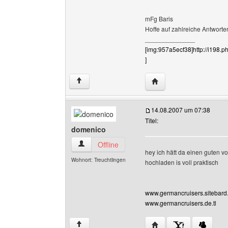
mFg Baris
Hoffe auf zahlreiche Antworten
______________
[img:957a5ecf38]http://i198
]
Website dieses Benutz
↑
14.08.2007 um 07:38
Titel:
domenico
domenico Benutzer-Profile anzeigen
Offline
hey ich hätt da einen guten vo
Wohnort: Treuchtlingen
hochladen is voll praktisch
www.germancruisers.sitebard
www.germancruisers.de.tl
Website dieses Benutz
↑