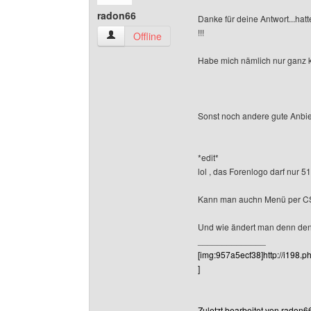
radon66
Danke für deine Antwort...ha
!!!
radon66 Benutzer-Profile anzeigen
Offline
Habe mich nämlich nur ganz 
Sonst noch andere gute Anbie
*edit*
lol , das Forenlogo darf nur 51
Kann man auchn Menü per CSS
Und wie ändert man denn den
______________
[img:957a5ecf38]http://i198
]
Zuletzt bearbeitet von radon6