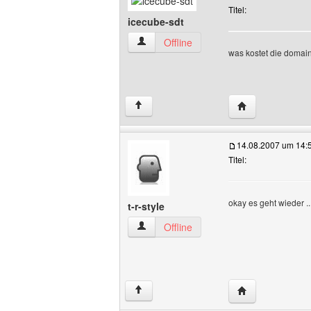
Titel:
icecube-sdt
icecube-sdt Benutzer-Profile anzeigen
Offline
was kostet die doma
Website dieses 
↑
14.08.2007 um 14:
Titel:
okay es geht wieder ...
t-r-style
t-r-style Benutzer-Profile anzeigen
Offline
Website dieses B
↑