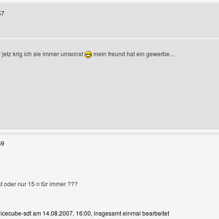
57
 jetz krig ich sie immer umsonst
mein freund hat ein gewerbe...
enutzers besuchen: t-r-style
59
t oder nur 15 ¤ für immer ???
n icecube-sdt am 14.08.2007, 16:00, insgesamt einmal bearbeitet