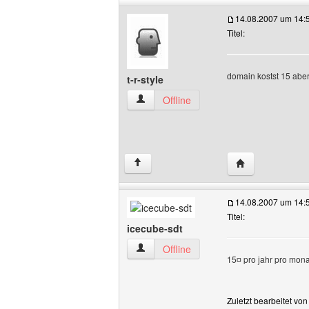
14.08.2007 um 14:
Titel:
domain kostst 15 aber
t-r-style
t-r-style Benutzer-Profile anzeigen
Offline
Website dieses B
↑
14.08.2007 um 14:
Titel:
icecube-sdt
icecube-sdt Benutzer-Profile anzeigen
Offline
15¤ pro jahr pro mona
Zuletzt bearbeitet vo