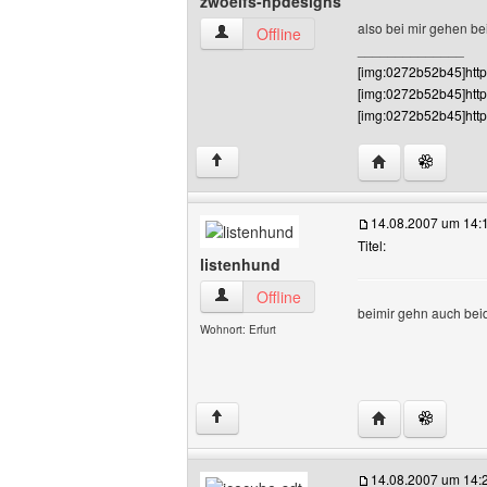
zwoelfs-hpdesigns
also bei mir gehen be
zwoelfs-hpdesigns Benutzer-Profile anz
Offline
______________
[img:0272b52b45]http:
[img:0272b52b45]http
[img:0272b52b45]http
Website dieses 
↑
14.08.2007 um 14:
Titel:
listenhund
listenhund Benutzer-Profile anzeigen
Offline
beimir gehn auch bei
Wohnort: Erfurt
Website dieses 
↑
14.08.2007 um 14: