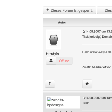
Dieses Forum ist gesperrt.
Diese
Autor
14.08.2007 um 13:
Titel: [erledigt] Domai
Hallo
www.t-r-style.de
t-r-style
t-r-style Benutzer-Profile anzeigen
Offline
Zuletzt bearbeitet von
Website dieses B
↑
14.08.2007 um 13:
Titel: