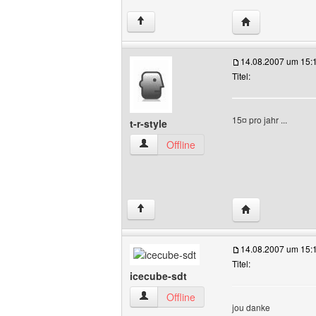
Website dieses 
↑
14.08.2007 um 15:
Titel:
15¤ pro jahr ...
t-r-style
t-r-style Benutzer-Profile anzeigen
Offline
Website dieses B
↑
14.08.2007 um 15:
Titel:
icecube-sdt
icecube-sdt Benutzer-Profile anzeigen
Offline
jou danke