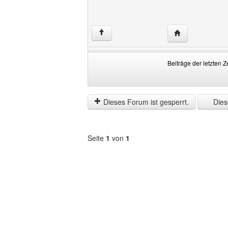
Website dieses 
↑
Beiträge der letzten Z
Beiträge
Order
der
by
letzten
Dieses Forum ist gesperrt.
Diese
Zeit
anzeigen
Seite
1
von
1
Forum
auswählen