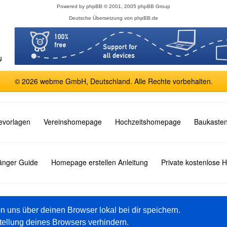
Powered by
phpBB
© 2001, 2005 phpBB Group
Deutsche Übersetzung von
phpBB.de
© 2026 webme GmbH, Deutschland. Alle Rechte vorbehalten.
vorlagen
Vereinshomepage
Hochzeitshomepage
Baukasten
fänger Guide
Homepage erstellen Anleitung
Private kostenlose
English
Español
Français
Italiano
Polski
Русский
on uns über deinen Browser lokal bei dir speichern.
tellung deines Browsers verhindern.