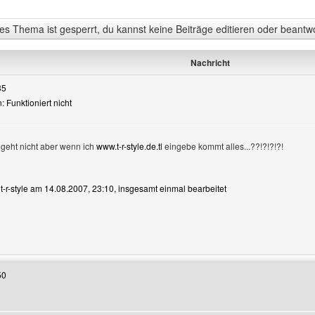
s Thema ist gesperrt, du kannst keine Beiträge editieren oder beantw
Nachricht
35
n: Funktioniert nicht
geht nicht aber wenn ich
www.t-r-style.de.tl
eingebe kommt alles...??!?!?!?!
 t-r-style am 14.08.2007, 23:10, insgesamt einmal bearbeitet
enutzers besuchen: t-r-style
50