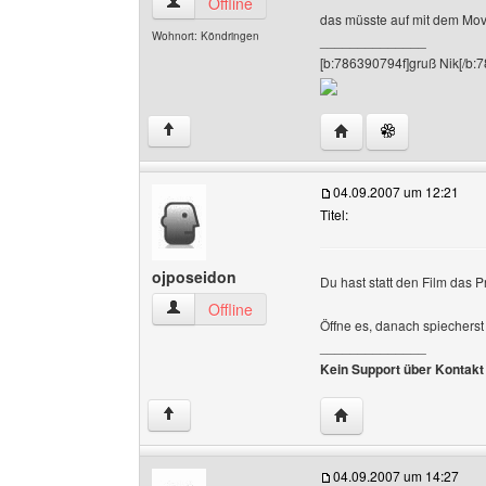
gamesfreaks Benutzer-Profile anzeigen
Offline
das müsste auf mit dem Mo
Wohnort: Köndringen
______________
[b:786390794f]gruß Nik[/b:
Website dieses Benut
↑
04.09.2007 um 12:21
Titel:
ojposeidon
Du hast statt den Film das P
ojposeidon Benutzer-Profile anzeigen
Offline
Öffne es, danach spiecherst 
______________
Kein Support über Kontakt
Website dieses Benut
↑
04.09.2007 um 14:27