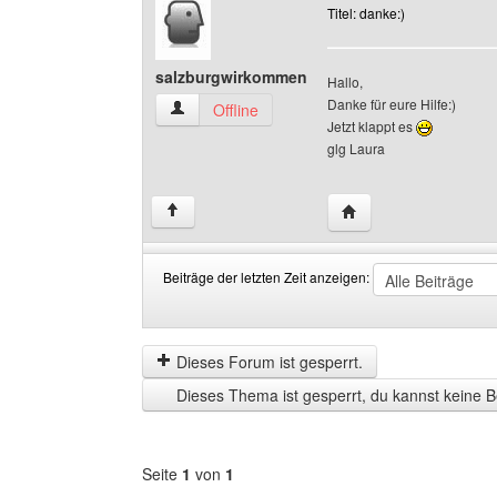
Titel: danke:)
salzburgwirkommen
Hallo,
Danke für eure Hilfe:)
salzburgwirkommen Benutzer-Profile anzeigen
Offline
Jetzt klappt es
glg Laura
Website dieses Benut
↑
Beiträge der letzten Zeit anzeigen:
Beiträge
Order
der
by
letzten
Dieses Forum ist gesperrt.
Zeit
Dieses Thema ist gesperrt, du kannst keine B
anzeigen
Seite
1
von
1