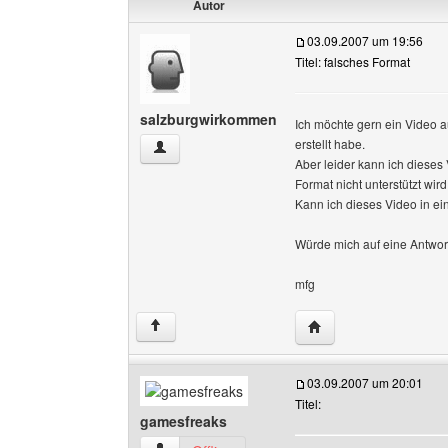
Autor
03.09.2007 um 19:56
Titel: falsches Format
salzburgwirkommen
Ich möchte gern ein Video 
erstellt habe.
salzburgwirkommen Benutzer-Profile anzeigen
Aber leider kann ich dieses V
Format nicht unterstützt wird
Kann ich dieses Video in 
Würde mich auf eine Antwor
mfg
Website dieses Benut
↑
03.09.2007 um 20:01
Titel:
gamesfreaks