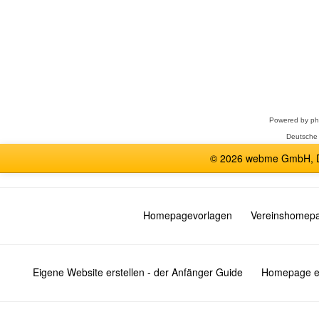
Forum
auswählen
Powered by
p
Deutsche
© 2026 webme GmbH, De
Homepagevorlagen
Vereinshomep
Eigene Website erstellen - der Anfänger Guide
Homepage er