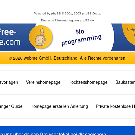
Powered by
phpBB
© 2001, 2005 phpBB Group
Deutsche Übersetzung von
phpBB.de
© 2026 webme GmbH, Deutschland. Alle Rechte vorbehalten.
vorlagen
Vereinshomepage
Hochzeitshomepage
Baukasten
fänger Guide
Homepage erstellen Anleitung
Private kostenlose
English
Español
Français
Italiano
Polski
Русский
on uns über deinen Browser lokal bei dir speichern.