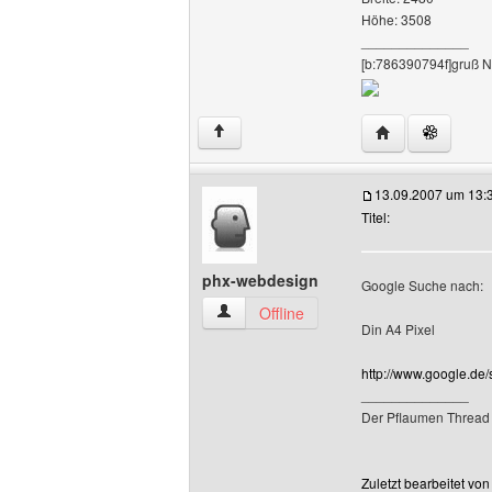
Höhe: 3508
______________
[b:786390794f]gruß N
Website dieses 
↑
13.09.2007 um 13:
Titel:
phx-webdesign
Google Suche nach:
phx-webdesign Benutzer-Profile anzeig
Offline
Din A4 Pixel
http://www.google.d
______________
Der Pflaumen Thread
Zuletzt bearbeitet vo