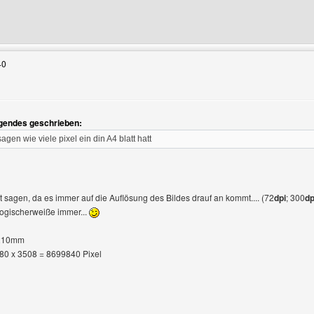
Benutzers besuchen: phx-webdesign
40
lgendes geschrieben:
gen wie viele pixel ein din A4 blatt hatt
 sagen, da es immer auf die Auflösung des Bildes drauf an kommt.... (72
dpi
; 300
dp
t logischerweiße immer...
x210mm
480 x 3508 = 8699840 Pixel