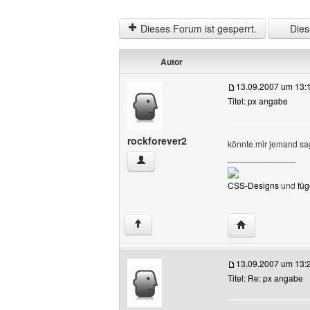
Dieses Forum ist gesperrt.
Diese
Autor
13.09.2007 um 13:
Titel: px angabe
rockforever2
könnte mir jemand sage
______________
rockforever2 Benutzer-Profile anzeigen
CSS-Designs
und
füg
Website dieses 
↑
13.09.2007 um 13:
Titel: Re: px angabe