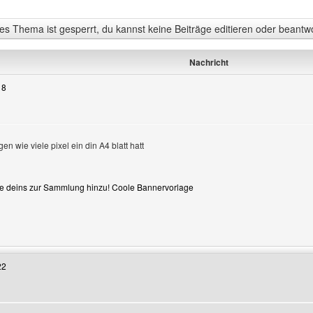
s Thema ist gesperrt, du kannst keine Beiträge editieren oder beantw
Nachricht
18
n wie viele pixel ein din A4 blatt hatt
e deins zur Sammlung hinzu!
Coole Bannervorlage
Benutzers besuchen: rockforever2
22