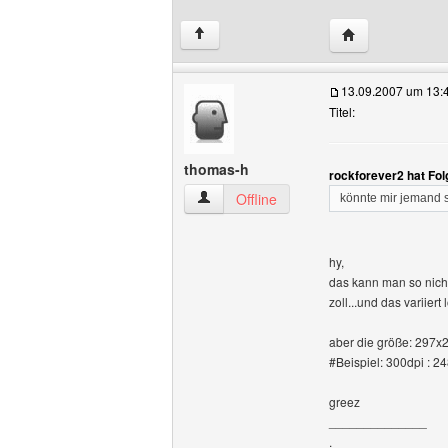
Website dieses 
↑
13.09.2007 um 13:
Titel:
thomas-h
rockforever2 hat Fo
thomas-h Benutzer-Profile anzeigen
Offline
könnte mir jemand sa
hy,
das kann man so nicht
zoll...und das variier
aber die größe: 297
#Beispiel: 300dpi : 2
greez
______________
.