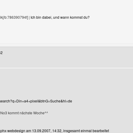
ik[/b:786390794f] |
Ich bin dabei, und wann kommst du?
Benutzers besuchen: gamesfreaks
32
en
e/search?q=Din+a4+pixel&btnG=Suche&hl=de
 No3 kommt nächste Woche^^
n phx-webdesign am 13.09.2007, 14:32, insgesamt einmal bearbeitet