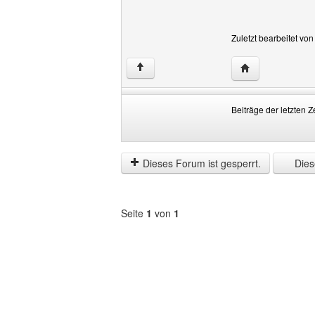
Zuletzt bearbeitet vo
Website dieses 
↑
Beiträge der letzten Z
Beiträge
Order
der
by
letzten
Dieses Forum ist gesperrt.
Diese
Zeit
anzeigen
Seite
1
von
1
Forum
auswählen