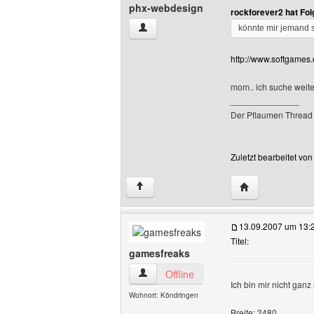
phx-webdesign
rockforever2 hat Fo
phx-webdesign Benutzer-Profile anzeig
könnte mir jemand sa
http://www.softgames
mom.. ich suche weiter
______________
Der Pflaumen Thread
Zuletzt bearbeitet vo
Website dieses 
↑
13.09.2007 um 13:
Titel:
gamesfreaks
gamesfreaks Benutzer-Profile anzeigen
Offline
Ich bin mir nicht ganz
Wohnort: Köndringen
Breite: 2480