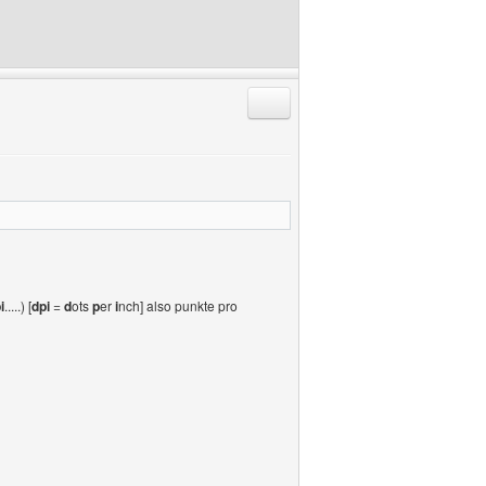
Antworten mit Zitat
i
.....) [
dpi
=
d
ots
p
er
i
nch] also punkte pro