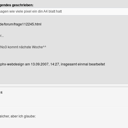
lgendes geschrieben:
en
gen wie viele pixel ein din A4 blatt hatt
.de/forum/frage112245.html
...
 No3 kommt nächste Woche^^
n phx-webdesign am 13.09.2007, 14:27, insgesamt einmal bearbeitet
Benutzers besuchen: phx-webdesign
24
 sicher, aber ich glaube: