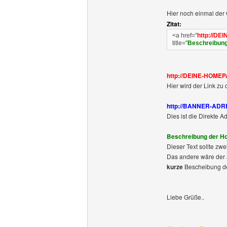
Hier noch einmal der
Zitat:
<a href="
http://DE
title="
Beschreibun
http://DEINE-HOMEPA
Hier wird der Link z
http://BANNER-AD
Dies ist die Direkte 
Beschreibung der 
Dieser Text sollte z
Das andere wäre der al
kurze
Bescheibung de
Liebe Grüße..