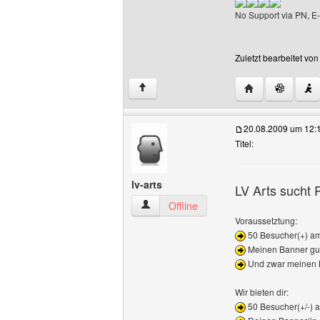
No Support via PN, E-
Zuletzt bearbeitet vo
Website dieses 
↑
20.08.2009 um 12:
Titel:
lv-arts
LV Arts sucht 
lv-arts Benutzer-Profile anzeigen
Offline
Voraussetztung:
50 Besucher(+) a
Meinen Banner gut 
Und zwar meinen B
Wir bieten dir:
50 Besucher(+/-) 