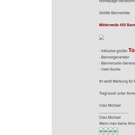
Homepage-Verzeichn
Größte Bannerliste
Mittlerweile 450 Ban
To
- Inklusive großer
- Bannergenerator
- Bannercode-Genera
- User-Suche
Ihr wollt Werbung fü
Tragt euch unter Anme
Ciao Michael
______________
Ciao Michael
Wenn man keine Ahnun