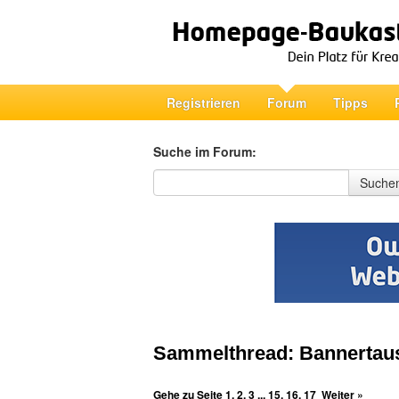
Registrieren
Forum
Tipps
Suche im Forum:
Suche im Forum
Suche
Sammelthread: Bannertau
Gehe zu Seite
1
,
2
,
3
...
15
,
16
,
17
Weiter »