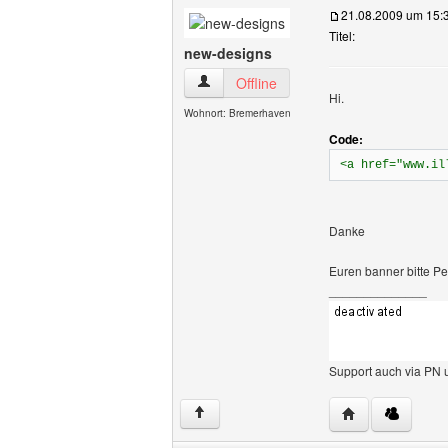
21.08.2009 um 15:
Titel:
new-designs
new-designs Benutzer-Profile anzeigen
Offline
Hi.
Wohnort: Bremerhaven
Code:
<a href="www.il
Danke
Euren banner bitte Pe
______________
Support auch via PN 
Website dieses 
↑