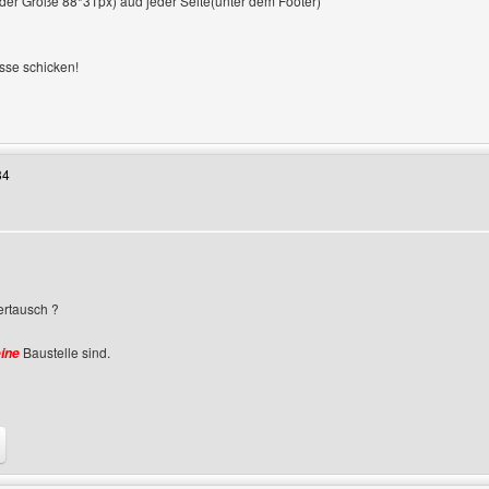
er Größe 88*31px) aud jeder Seite(unter dem Footer)
esse schicken!
enutzers besuchen: lv-arts
34
nzeigen
ertausch ?
Baustelle sind.
ine
enutzers besuchen: siegburger-locations