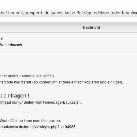
s Thema ist gesperrt, du kannst keine Beiträge editieren oder beantw
Nachricht
38
 Bannertausch
anner untereinander austauschen.
nercode hier bereit - so können ihn andere einfach kopieren und einfügen.
l eintragen !
 Thread nur für Seiten vom Homepage-Baukasten.
Werbeflächen kann man hier posten:
-baukasten.de/forum/viewtopic.php?t=104985