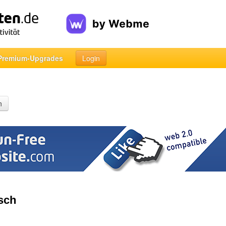
Premium-Upgrades
Login
n
sch