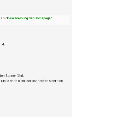
" alt="
Beschreibung der Homepage
"
nkt.
den Banner fährt.
 Stelle dann nicht leer, sondern es steht eine