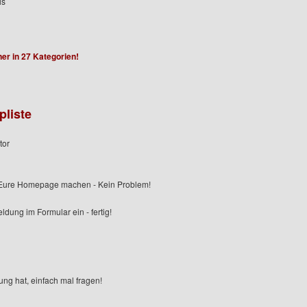
is
ner in 27 Kategorien!
pliste
tor
r Eure Homepage machen - Kein Problem!
ldung im Formular ein - fertig!
g hat, einfach mal fragen!