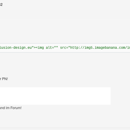
32
lusion-design.eu"><img alt="" src="http://img5.imagebanana.com/i
r PN!
und im Forum!
Benutzers besuchen: new-designs