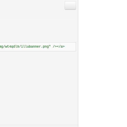
Antworten mit Zitat
mg/wt4qdl9/illubanner.png" /></a>