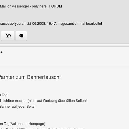
Mail or Messenger - only here :
FORUM
n success4you am 22.06.2008, 16:47, insgesamt einmal bearbeitet
Benutzers besuchen: success4you
14
Parnter zum Bannertausch!
m Tag
sichtbar machen(nicht auf Werbung überfüllten Seiten!
anner auf jeder Seite!
am Tag(Auf unsere Hompage)