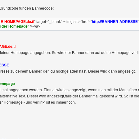
 Grundcode für den Bannercode:
INE-HOMEPAGE.de.tl
" target="_blank"><img src="href="
http://BANNER-ADRESSE
g der Homepage
" /></a>
GE.de.tl
u deiner Homepage angegeben. So wird der Banner dann auf deine Homepage verli
RESSE
Adresse zu deinem Banner, den du hochgeladen hast. Dieser wird dann angezeigt.
Homepage
wei mal angegeben werden. Einmal wird es angezeigt, wenn man mit der Maus über 
ternative Text. Dieser wird angezeigt,falls der Banner mal gelöscht wird. So ist die
r Homepage - und verlinkt ist es immernoch.