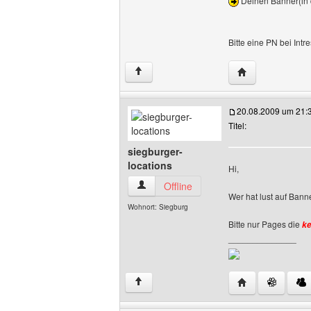
Deinen Banner(in d
Bitte eine PN bei Intr
Website dieses B
↑
20.08.2009 um 21:
Titel:
siegburger-
locations
Hi,
siegburger-locations Benutzer-Profile a
Offline
Wer hat lust auf Bann
Wohnort: Siegburg
Bitte nur Pages die
ke
______________
Website dieses B
↑