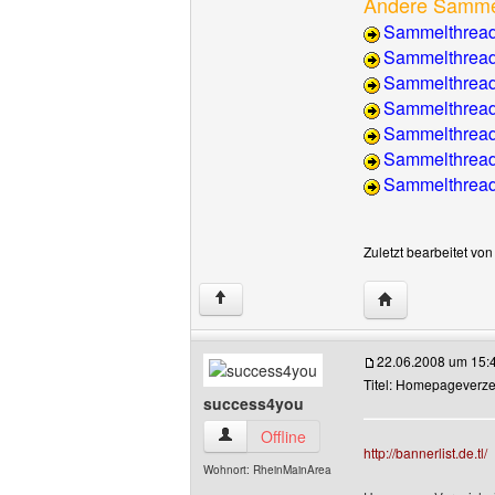
Andere Samme
Sammelthread:
Sammelthrea
Sammelthread:
Sammelthread
Sammelthread
Sammelthread
Sammelthread:
Zuletzt bearbeitet vo
Website dieses 
↑
22.06.2008 um 15:
Titel: Homepageverzei
success4you
success4you Benutzer-Profile anzeigen
Offline
http://bannerlist.de.tl/
Wohnort: RheinMainArea