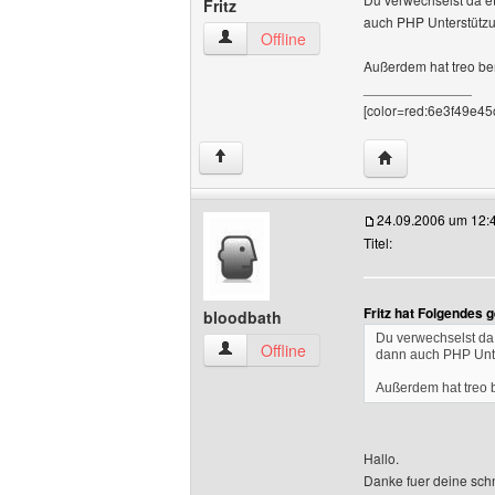
Fritz
auch PHP Unterstützu
Fritz Benutzer-Profile anzeigen
Offline
Außerdem hat treo ber
______________
[color=red:6e3f49e45c
Website dieses B
↑
24.09.2006 um 12:
Titel:
Fritz hat Folgendes 
bloodbath
Du verwechselst da
bloodbath Benutzer-Profile anzeigen
Offline
dann auch PHP Unte
Außerdem hat treo b
Hallo.
Danke fuer deine schn