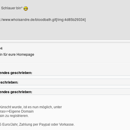
 Schlauer bin*
://www.whoisandre.de/bloodbath.gif[/img:4d85b29334]
Benutzers besuchen: bloodbath
04
ain für eure Homepage
endes geschrieben:
eschrieben:
endes geschrieben:
nscht wurde, ist es nun möglich, unter
xtras=>Eigene Domain
in zu registrieren.
5 Euro/Jahr, Zahlung per Paypal oder Vorkasse.