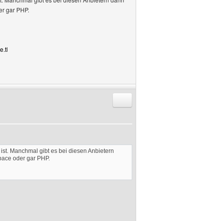
r gar PHP.
e.tl
Antworten mit Zitat
t. Manchmal gibt es bei diesen Anbietern
pace oder gar PHP.