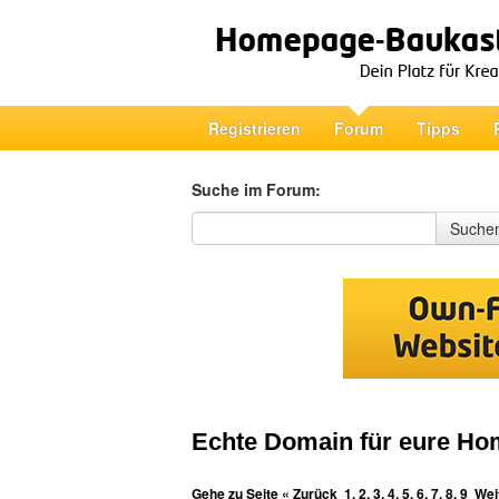
Registrieren
Forum
Tipps
Suche im Forum:
Suche im Forum
Suche
Echte Domain für eure H
Gehe zu Seite
« Zurück
1
,
2
,
3
,
4
,
5
,
6
,
7
,
8
,
9
Wei