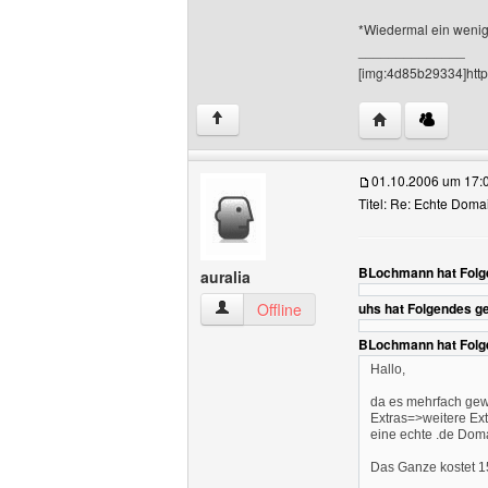
*Wiedermal ein wenig
______________
[img:4d85b29334]http
Website dieses 
↑
01.10.2006 um 17:
Titel: Re: Echte Dom
BLochmann hat Folg
auralia
auralia Benutzer-Profile anzeigen
Offline
uhs hat Folgendes g
BLochmann hat Folg
Hallo,
da es mehrfach gewü
Extras=>weitere E
eine echte .de Doma
Das Ganze kostet 1