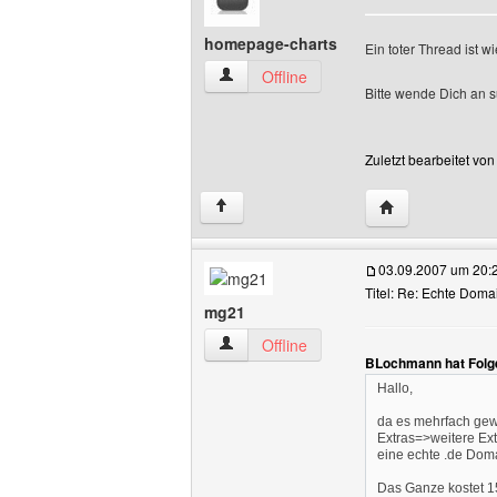
homepage-charts
Ein toter Thread ist 
homepage-charts Benutzer-Profile anze
Offline
Bitte wende Dich an 
Zuletzt bearbeitet vo
Website dieses 
↑
03.09.2007 um 20:
Titel: Re: Echte Dom
mg21
mg21 Benutzer-Profile anzeigen
Offline
BLochmann hat Folg
Hallo,
da es mehrfach gewü
Extras=>weitere E
eine echte .de Doma
Das Ganze kostet 1