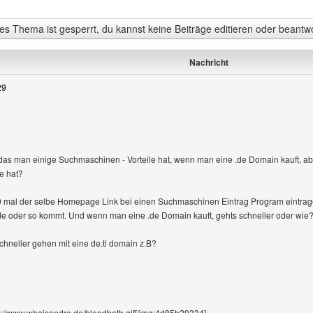
s Thema ist gesperrt, du kannst keine Beiträge editieren oder beantw
Nachricht
29
das man einige Suchmaschinen - Vorteile hat, wenn man eine .de Domain kauft, a
e hat?
 mal der selbe Homepage Link bei einen Suchmaschinen Eintrag Program eintrage
.de oder so kommt. Und wenn man eine .de Domain kauft, gehts schneller oder wie
chneller gehen mit eine de.tl domain z.B?
://www.whoisandre.de/bloodbath.gif[/img:4d85b29334]