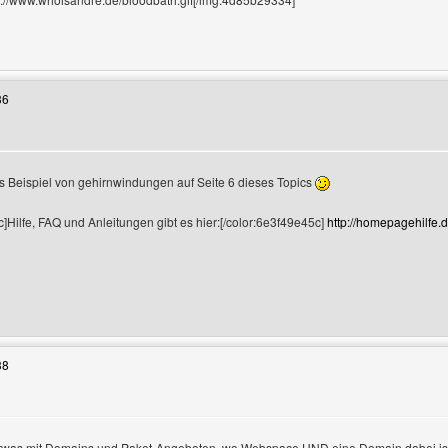
Benutzers besuchen: bloodbath
36
s Beispiel von gehirnwindungen auf Seite 6 dieses Topics
]Hilfe, FAQ und Anleitungen gibt es hier:[/color:6e3f49e45c]
http://homepagehilfe.d
enutzers besuchen: Fritz
38
twas mit Domains und Paket-Angeboten, wo Webspace UND eine Domain dabei ist.