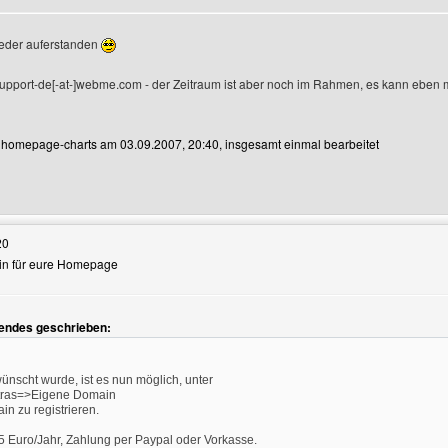
wieder auferstanden
igen
support-de[-at-]webme.com - der Zeitraum ist aber noch im Rahmen, es kann eben 
n homepage-charts am 03.09.2007, 20:40, insgesamt einmal bearbeitet
Benutzers besuchen: homepage-charts
20
ain für eure Homepage
endes geschrieben:
nscht wurde, ist es nun möglich, unter
xtras=>Eigene Domain
in zu registrieren.
5 Euro/Jahr, Zahlung per Paypal oder Vorkasse.