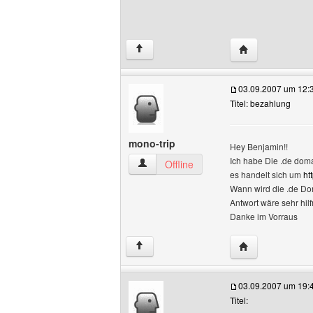
Website dieses B
↑
03.09.2007 um 12:
Titel: bezahlung
mono-trip
Hey Benjamin!!
Ich habe Die .de doma
mono-trip Benutzer-Profile anzeigen
Offline
es handelt sich um
ht
Wann wird die .de Do
Antwort wäre sehr hilf
Danke im Vorraus
Website dieses 
↑
03.09.2007 um 19:
Titel: