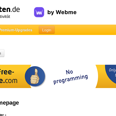
Premium-Upgrades
Login
n
omepage
ter »