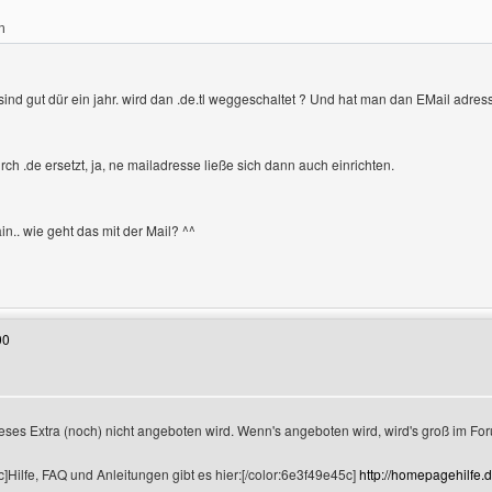
n
sind gut dür ein jahr. wird dan .de.tl weggeschaltet ? Und hat man dan EMail adre
urch .de ersetzt, ja, ne mailadresse ließe sich dann auch einrichten.
n.. wie geht das mit der Mail? ^^
Benutzers besuchen: auralia
00
ieses Extra (noch) nicht angeboten wird. Wenn's angeboten wird, wird's groß im F
]Hilfe, FAQ und Anleitungen gibt es hier:[/color:6e3f49e45c]
http://homepagehilfe.d