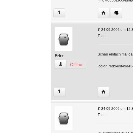
Website dieses 
↑
24.09.2006 um 12:
Titel:
Schau einfach mal da
Fritz
______________
Fritz Benutzer-Profile anzeigen
Offline
[color=red:6e3f49e45c
Website dieses B
↑
24.09.2006 um 12:
Titel:
Du verwechselst da e