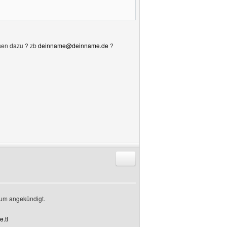
ssen dazu ? zb
deinname@deinname.de
?
Antworten mit Zitat
orum angekündigt.
e.tl