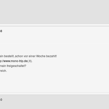
enutzers besuchen: Fritz
38
in bestellt..schon vor einer Woche bezahlt!
tp://www.mono-trip.de
(.tl).
main freigeschaltet?
reich.
Benutzers besuchen: mono-trip
40