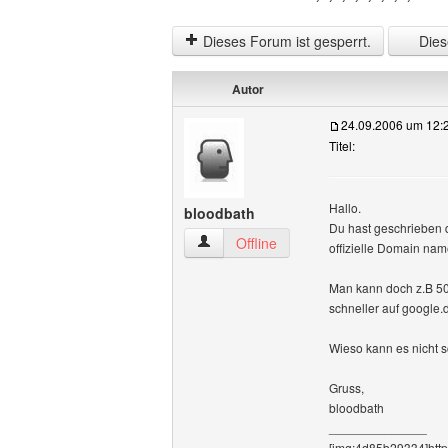
Dieses Forum ist gesperrt.
Diese
Autor
24.09.2006 um 12:
Titel:
Hallo.
bloodbath
Du hast geschrieben 
bloodbath Benutzer-Profile anzeigen
Offline
offizielle Domain nam
Man kann doch z.B 50
schneller auf google
Wieso kann es nicht s
Gruss,
bloodbath
______________
[img:4d85b29334]http