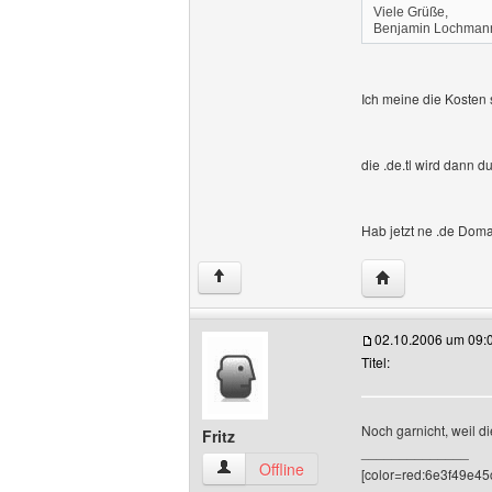
Viele Grüße,
Benjamin Lochman
Ich meine die Kosten 
die .de.tl wird dann d
Hab jetzt ne .de Domai
Website dieses 
↑
02.10.2006 um 09:
Titel:
Noch garnicht, weil d
Fritz
______________
Fritz Benutzer-Profile anzeigen
Offline
[color=red:6e3f49e45c