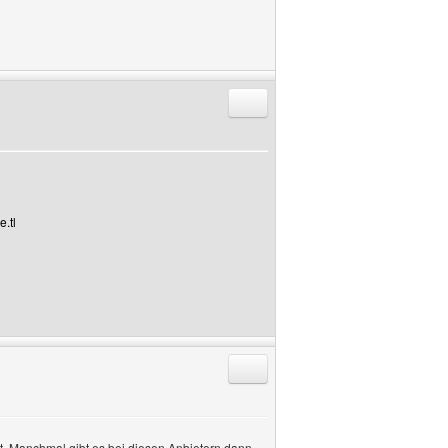
Antworten mit Zitat
e.tl
Antworten mit Zitat
 Manchmal gibt es bei diesen Anbietern dann