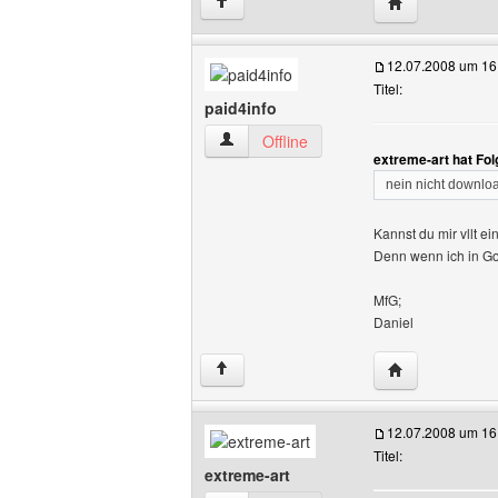
Website dieses
↑
12.07.2008 um 16
Titel:
paid4info
paid4info Benutzer-Profile anzeigen
Offline
extreme-art hat Fo
nein nicht downloa
Kannst du mir vllt 
Denn wenn ich in Goo
MfG;
Daniel
Website dieses
↑
12.07.2008 um 16
Titel:
extreme-art