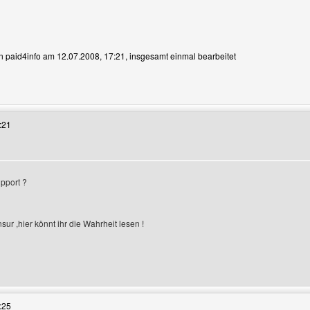
on paid4info am 12.07.2008, 17:21, insgesamt einmal bearbeitet
 Benutzers besuchen: paid4info
:21
pport ?
r ,hier könnt ihr die Wahrheit lesen !
 Benutzers besuchen: magic-121
:25