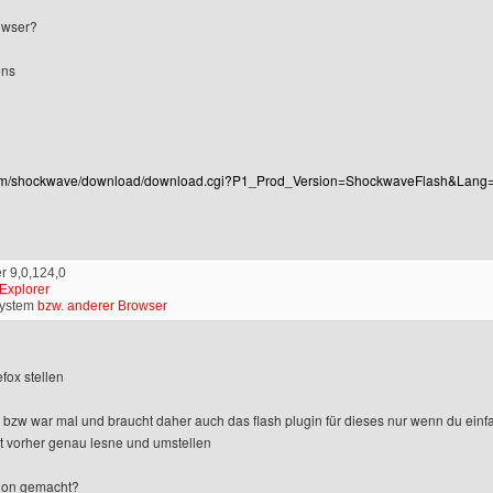
owser?
ons
com/shockwave/download/download.cgi?P1_Prod_Version=ShockwaveFlash&Lan
r 9,0,124,0
 Explorer
system
bzw. anderer Browser
fox stellen
ape bzw war mal und braucht daher auch das flash plugin für dieses nur wenn du einfa
lt vorher genau lesne und umstellen
chon gemacht?