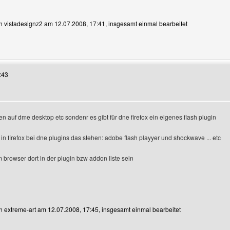
on vistadesignz2 am 12.07.2008, 17:41, insgesamt einmal bearbeitet
 Benutzers besuchen: vistadesignz2
:43
n auf dme desktop etc sondenr es gibt für dne firefox ein eigenes flash plugin
in firefox bei dne plugins das stehen: adobe flash playyer und shockwave ... etc
m browser dort in der plugin bzw addon liste sein
on extreme-art am 12.07.2008, 17:45, insgesamt einmal bearbeitet