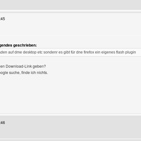
 Benutzers besuchen: extreme-art
:45
lgendes geschrieben:
den auf dme desktop etc sondenr es gibt für dne firefox ein eigenes flash plugin
einen Download-Link geben?
gle suche, finde ich nichts.
 Benutzers besuchen: paid4info
:46