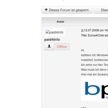
Dieses Forum ist gesperrt.
Diese
Autor
12.07.2008 um 16
Titel: Euros4Click w
paid4info
paid4info Benutzer-Profile anzeigen
Offline
Hi,
seitdem ich Windows 
installiert, funktionie
Ich sehe nur den Tex
Was muss ich denn no
Hier mal ein Screens