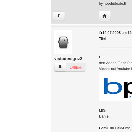
by hoodride.de.tl
Website dieses
↑
12.07.2008 um 16
Titel:
Hi,
vistadesignz2
den Adobe Flash Play
vistadesignz2 Benutzer-Profile anzeige
Offline
Videos auf Youtube 
MfG,
Daniel
Edit://
Bin Paid4Info,