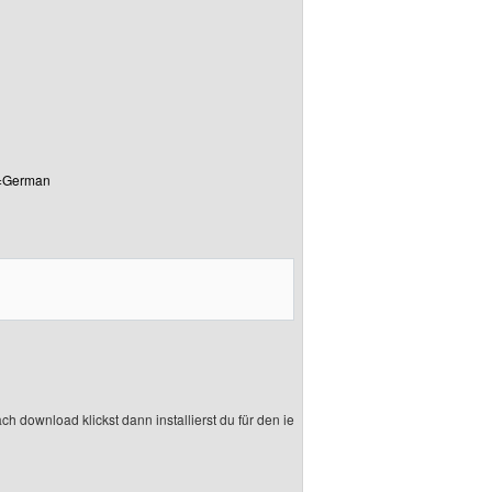
g=German
ch download klickst dann installierst du für den ie