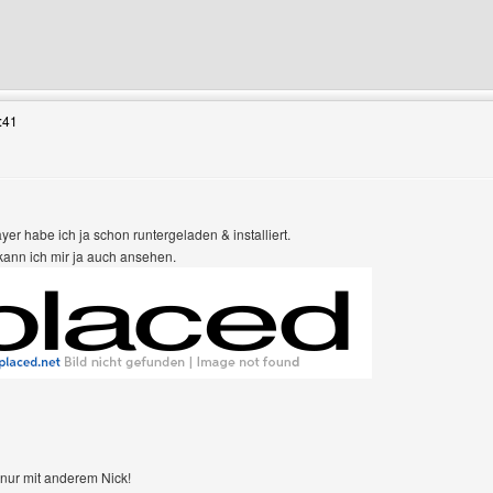
 Benutzers besuchen: extreme-art
:41
er habe ich ja schon runtergeladen & installiert.
n
kann ich mir ja auch ansehen.
 nur mit anderem Nick!