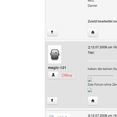
MfG,
Daniel
Zuletzt bearbeitet v
Website dieses
↑
12.07.2008 um 16
Titel:
magic-121
haben die keinen Su
______________
magic-121 Benutzer-Profile anzeigen
Offline
Das Forum ohne Zensu
Website dieses
↑
12.07.2008 um 16