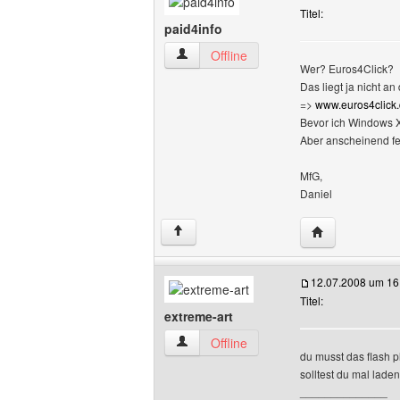
Titel:
paid4info
paid4info Benutzer-Profile anzeigen
Offline
Wer? Euros4Click?
Das liegt ja nicht a
=>
www.euros4click
Bevor ich Windows XP 
Aber anscheinend feh
MfG,
Daniel
Website dieses
↑
12.07.2008 um 16
Titel:
extreme-art
extreme-art Benutzer-Profile anzeigen
Offline
du musst das flash p
solltest du mal laden
______________