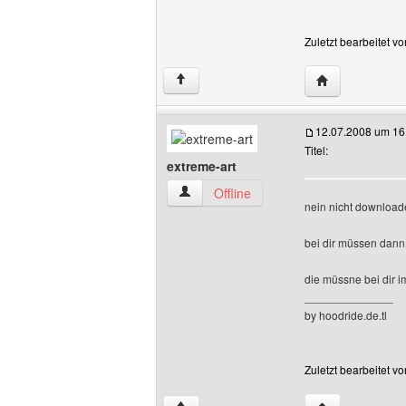
Zuletzt bearbeitet v
Website dieses
↑
12.07.2008 um 16
Titel:
extreme-art
extreme-art Benutzer-Profile anzeigen
Offline
nein nicht downloade
bei dir müssen dann 
die müssne bei dir i
______________
by hoodride.de.tl
Zuletzt bearbeitet v