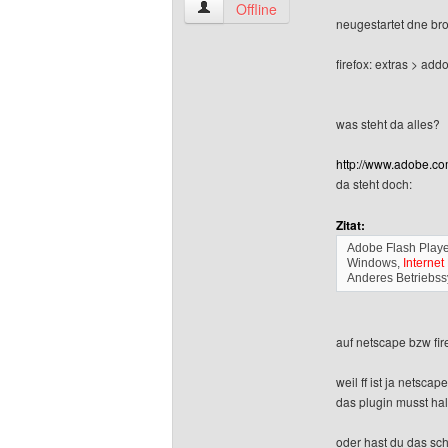
extreme-art Benutzer-Profile anzeigen
Offline
neugestartet dne br
firefox: extras > add
was steht da alles?
http://www.adobe.
da steht doch:
Zitat:
Adobe Flash Playe
Windows,
Internet
Anderes Betriebs
auf netscape bzw fire
weil ff ist ja netsc
das plugin musst ha
oder hast du das s