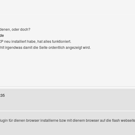
n denen, oder doch?
.de
neu installiert habe, hat alles funktioniert.
lt irgendwas damit die Seite ordentlich angezeigt wird.
 Benutzers besuchen: paid4info
:35
lugin für dienen browser installierne bzw mit dienem browser auf die flash webseite 