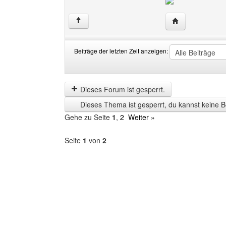
Website dieses 
↑
Beiträge der letzten Zeit anzeigen:
Beiträge
Order
der
by
letzten
Dieses Forum ist gesperrt.
Zeit
Dieses Thema ist gesperrt, du kannst keine B
anzeigen
Gehe zu Seite
1
,
2
Weiter »
Seite
1
von
2
Forum
auswählen