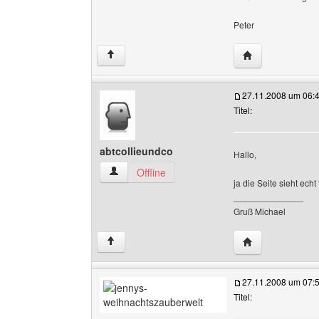
Peter
Website dieses B
↑
27.11.2008 um 06:
Titel:
abtcollieundco
Hallo,
abtcollieundco Benutzer-Profile anzeigen
Offline
ja die Seite sieht echt 
______________
Gruß Michael
Website dieses B
↑
27.11.2008 um 07:
Titel: