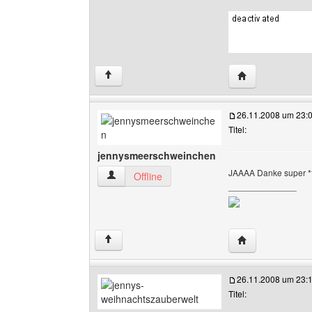
Website dieses 
↑
26.11.2008 um 23:
Titel:
jennysmeerschweinchen
JAAAA Danke super *
jennysmeerschweinchen Benutzer-Profile anze
Offline
______________
Website dieses 
↑
26.11.2008 um 23:
Titel: