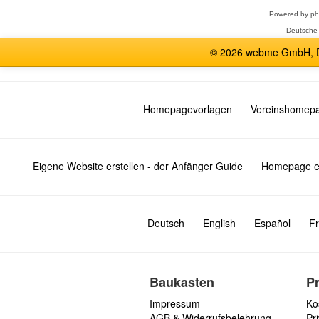
Powered by
p
Deutsche
© 2026 webme GmbH, De
Homepagevorlagen
Vereinshomep
Eigene Website erstellen - der Anfänger Guide
Homepage er
Deutsch
English
Español
Fr
Baukasten
P
Impressum
Ko
AGB & Widerrufsbelehrung
Pri