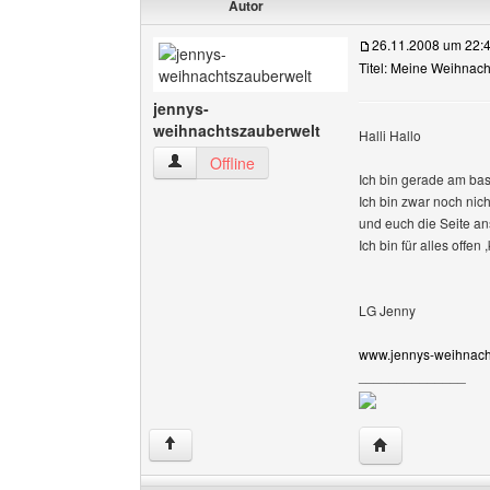
Autor
26.11.2008 um 22:
Titel: Meine Weihna
jennys-
weihnachtszauberwelt
Halli Hallo
jennys-weihnachtszauberwelt Benutzer-Profile
Offline
Ich bin gerade am ba
Ich bin zwar noch nic
und euch die Seite an
Ich bin für alles offe
LG Jenny
www.jennys-weihnacht
______________
Website dieses 
↑