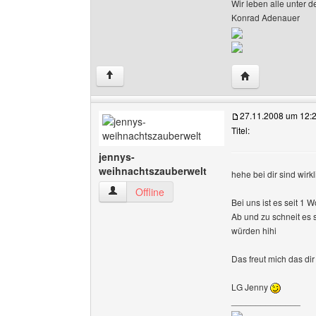
Wir leben alle unter 
Konrad Adenauer
Website dieses B
↑
27.11.2008 um 12:
Titel:
jennys-
weihnachtszauberwelt
hehe bei dir sind wir
jennys-weihnachtszauberwelt Benutzer-Profile
Offline
Bei uns ist es seit 1 Wo
Ab und zu schneit es 
würden hihi
Das freut mich das dir 
LG Jenny
______________