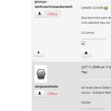
jennys-
weihnachtszauberwelt
DANKE SCHÖN
jennys-weihnachtszauberwelt Benutzer-Profile
Offline
Das freut mich sehr d
Und natürlich freu ich
LG Jenny
______________
Website dieses 
↑
27.11.2008 um 11:
Titel:
tanjaswebsite
Ich finde Deine Seite
uns so - trotzdem We
tanjaswebsite Benutzer-Profile anzeigen
Offline
Grüßle
______________