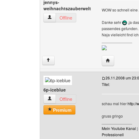
jennys-
weihnachtszauberwelt
WOW so schnell eine
jennys-weihnachtszauberwelt Benutzer-Profile
Offline
Danke sehr
,ja das
passendes gefunden.
Naja vielleicht find ic
______________
Website dieses 
↑
26.11.2008 um 23:
Titel:
6p-iceblue
6p-iceblue Benutzer-Profile anzeigen
Offline
schau mal hier
http:/
Premium
gruss gringo
______________
Mein Youtube Kanal
|
Professionell