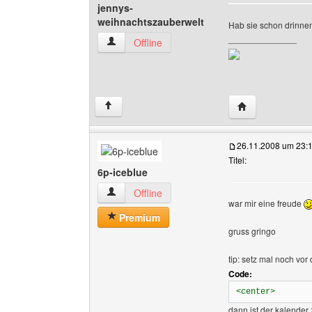
jennys-
weihnachtszauberwelt
Hab sie schon drinne
______________
jennys-weihnachtszauberwelt Benutzer-Profile
Offline
Website dieses 
↑
26.11.2008 um 23:
Titel:
6p-iceblue
6p-iceblue Benutzer-Profile anzeigen
Offline
war mir eine freude
Premium
gruss gringo
tip: setz mal noch vo
Code:
<center>
dann ist der kalender z