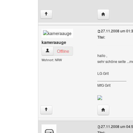
Website dieses 
↑
27.11.2008 um 01:
Titel:
kameraauge
kameraauge Benutzer-Profile anzeigen
Offline
hallo ,
Wohnort: NRW
sehr schöne seite ..
LG Grit
______________
MfG Grit
Website dieses 
↑
27.11.2008 um 04:
Titel: