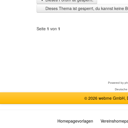
Zeit
Dieses Thema ist gesperrt, du kannst keine B
anzeigen
Seite
1
von
1
Forum
auswählen
Powered by
p
Deutsche
© 2026 webme GmbH, De
Homepagevorlagen
Vereinshomep