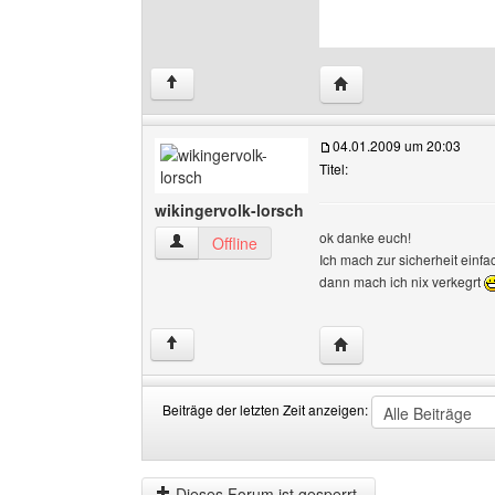
Website dieses Benut
↑
04.01.2009 um 20:03
Titel:
wikingervolk-lorsch
ok danke euch!
wikingervolk-lorsch Benutzer-Profile anzeigen
Offline
Ich mach zur sicherheit einfac
dann mach ich nix verkegrt
Website dieses Benutze
↑
Beiträge der letzten Zeit anzeigen:
Beiträge
Order
der
by
letzten
Dieses Forum ist gesperrt.