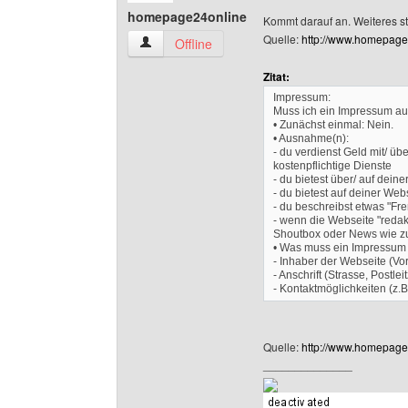
homepage24online
Kommt darauf an. Weiteres st
Quelle:
http://www.homepage
homepage24online Benutzer-Profile anzeigen
Offline
Zitat:
Impressum:
Muss ich ein Impressum au
• Zunächst einmal: Nein.
• Ausnahme(n):
- du verdienst Geld mit/ ü
kostenpflichtige Dienste
- du bietest über/ auf dein
- du bietest auf deiner We
- du beschreibst etwas "Fre
- wenn die Webseite "redakt
Shoutbox oder News wie zu
• Was muss ein Impressum 
- Inhaber der Webseite (V
- Anschrift (Strasse, Postlei
- Kontaktmöglichkeiten (z.B
Quelle:
http://www.homepage
______________