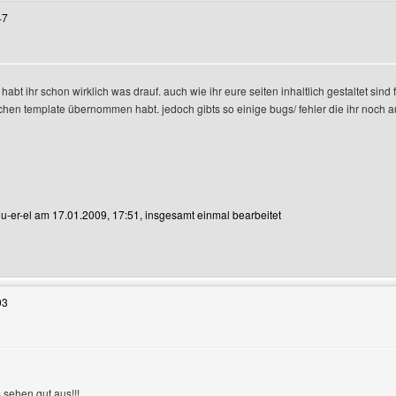
47
habt ihr schon wirklich was drauf. auch wie ihr eure seiten inhaltlich gestaltet sind 
hen template übernommen habt. jedoch gibts so einige bugs/ fehler die ihr noch au
n u-er-el am 17.01.2009, 17:51, insgesamt einmal bearbeitet
enutzers besuchen: u-er-el
03
zeigen
 sehen gut aus!!!