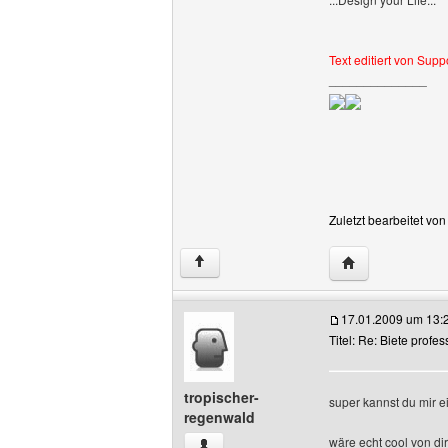
Text editiert von Supp
______________
Zuletzt bearbeitet vo
Website dieses B
↑
17.01.2009 um 13:
Titel: Re: Biete profe
tropischer-
super kannst du mir 
regenwald
wäre echt cool von dir
tropischer-regenwald Benutzer-Profile 