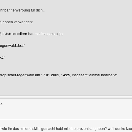
ahr bannerwerbung für dich..
 für oben verwenden:
pic/n/n-for-s/tiere-banner-imagemap.jpg
regenwald.de.tl/
tl/
n tropischer-regenwald am 17.01.2009, 14:25, insgesamt einmal bearbeitet
Benutzers besuchen: tropischer-regenwald
24
ht wie ihr das mit dne skills gemacht habt mit dne prozentzangaben? weil denke 