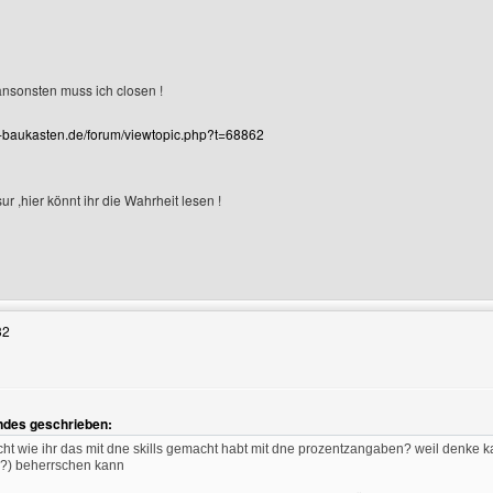
,ansonsten muss ich closen !
-baukasten.de/forum/viewtopic.php?t=68862
 ,hier könnt ihr die Wahrheit lesen !
Benutzers besuchen: magic-121
32
ndes geschrieben:
n
icht wie ihr das mit dne skills gemacht habt mit dne prozentzangaben? weil denk
ro?) beherrschen kann