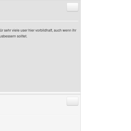
Antworten mit Zitat
für sehr viele user hier vorbildhaft, auch wenn ihr
sbessern solltet.
Antworten mit Zitat