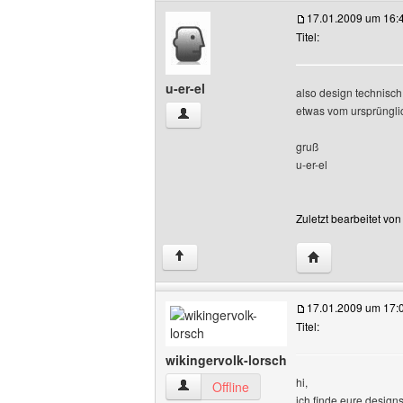
17.01.2009 um 16:
Titel:
u-er-el
also design technisch 
etwas vom ursprünglic
u-er-el Benutzer-Profile anzeigen
gruß
u-er-el
Zuletzt bearbeitet vo
Website dieses B
↑
17.01.2009 um 17:
Titel:
wikingervolk-lorsch
hi,
wikingervolk-lorsch Benutzer-Profile an
Offline
ich finde eure designs