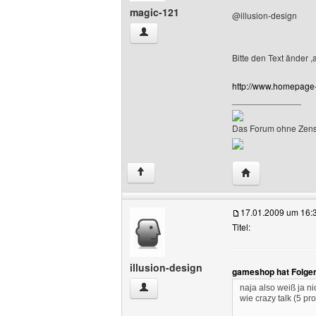
magic-121
@illusion-design
magic-121 Benutzer-Profile anzeigen
Bitte den Text änder 
http://www.homepage
______________
Das Forum ohne Zensur
Website dieses 
↑
17.01.2009 um 16:
Titel:
illusion-design
gameshop hat Folge
illusion-design Benutzer-Profile anzeige
naja also weiß ja n
wie crazy talk (5 p