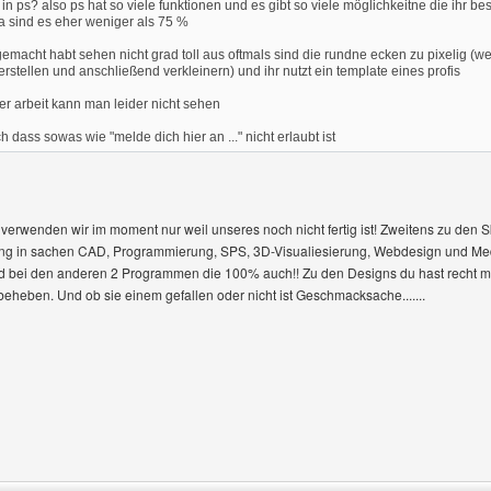
n ps? also ps hat so viele funktionen und es gibt so viele möglichkeitne die ihr b
da sind es eher weniger als 75 %
 gemacht habt sehen nicht grad toll aus oftmals sind die rundne ecken zu pixelig (
rstellen und anschließend verkleinern) und ihr nutzt ein template eines profis
rer arbeit kann man leider nicht sehen
dass sowas wie "melde dich hier an ..." nicht erlaubt ist
verwenden wir im moment nur weil unseres noch nicht fertig ist! Zweitens zu den S
ning in sachen CAD, Programmierung, SPS, 3D-Visualiesierung, Webdesign und Med
und bei den anderen 2 Programmen die 100% auch!! Zu den Designs du hast recht ma
eheben. Und ob sie einem gefallen oder nicht ist Geschmacksache.......
enutzers besuchen: illusion-design