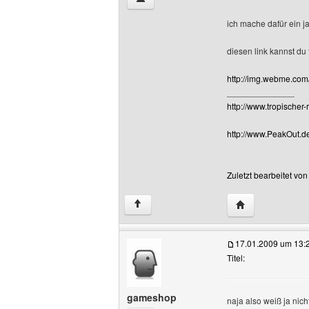
ich mache dafür ein j
diesen link kannst du
http://img.webme.com/
______________
http://www.tropischer-
http://www.PeakOut.de.
Zuletzt bearbeitet vo
Website dieses 
↑
17.01.2009 um 13:
Titel:
gameshop
naja also weiß ja nic