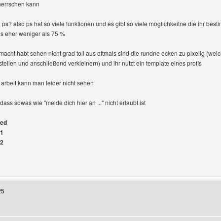
eherrschen kann
ps? also ps hat so viele funktionen und es gibt so viele möglichkeitne die ihr bes
es eher weniger als 75 %
emacht habt sehen nicht grad toll aus oftmals sind die rundne ecken zu pixelig (we
tellen und anschließend verkleinern) und ihr nutzt ein template eines profis
r arbeit kann man leider nicht sehen
ss sowas wie "melde dich hier an ..." nicht erlaubt ist
ged
#1
#2
Benutzers besuchen: gameshop
25