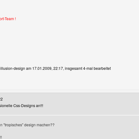
ort-Team !
n illusion-design am 17.01.2009, 22:17, insgesamt 4-mal bearbeitet
enutzers besuchen: illusion-design
22
ssionelle Css-Designs an!!!
ein "tropisches" design machen??
!!
anzeigen