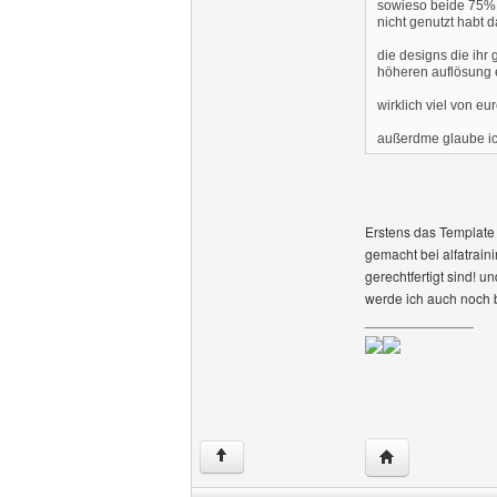
sowieso beide 75% i
nicht genutzt habt 
die designs die ihr
höheren auflösung e
wirklich viel von eu
außerdme glaube ich 
Erstens das Template 
gemacht bei alfatrai
gerechtfertigt sind! 
werde ich auch noch b
______________
Website dieses B
↑