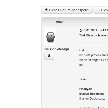
Dieses Forum ist gesperrt.
Diese
Autor
17.01.2009 um 13:
Titel: Biete professio
illusion-design
Hallo,
ich biete professione
illusion-design Benutzer-Profile anzeige
Wenn ihr fragen zu de
an .
Team
Finddy.de
Illusion-Design.eu
Illusion-Design.de.tl
.::Design your Life::.