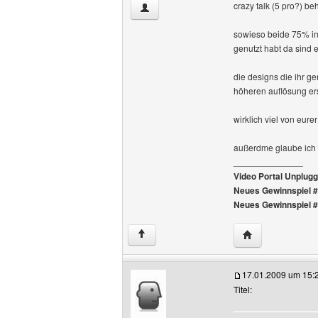
crazy talk (5 pro?) b
gameshop Benutzer-Profile anzeigen
sowieso beide 75% in 
genutzt habt da sind 
die designs die ihr g
höheren auflösung ers
wirklich viel von eure
außerdme glaube ich da
______________
Video Portal Unplug
Neues Gewinnspiel 
Neues Gewinnspiel 
Website dieses 
↑
17.01.2009 um 15:
Titel: