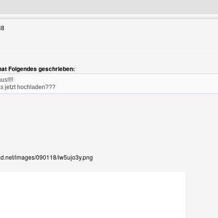
38
hat Folgendes geschrieben:
us!!!!
as jetzt hochladen???
oad.net/images/090118/iw5ujo3y.png