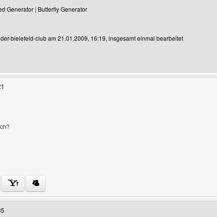
ed Generator
|
Butterfly Generator
n der-bielefeld-club am 21.01.2009, 16:19, insgesamt einmal bearbeitet
enutzers besuchen: der-bielefeld-club
21
och?
Benutzers besuchen: more-fun-at
35