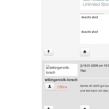
______________
Website dieses 
↑
19.01.2009 um 15:
Titel:
wikingervolk-lorsch
danke dir sieht gut aus
wikingervolk-lorsch Benutzer-Profile an
Offline
und wie kann ich das
Website dieses B