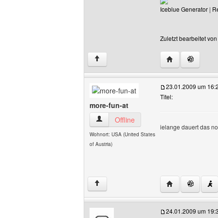
Iceblue Generator
|
R
Zuletzt bearbeitet vo
Website dieses B
↑
23.01.2009 um 16:
Titel:
more-fun-at
more-fun-at Benutzer-Profile anzeigen
Offline
ielange dauert das n
Wohnort: USA (United States
of Austria)
Website dieses 
↑
24.01.2009 um 19: