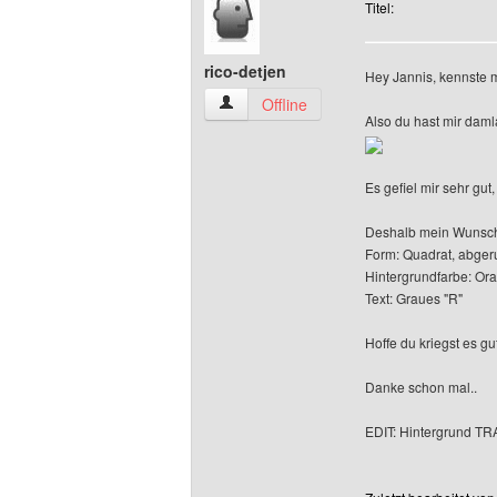
Titel:
rico-detjen
Hey Jannis, kennste m
rico-detjen Benutzer-Profile anzeigen
Offline
Also du hast mir damla
Es gefiel mir sehr gut
Deshalb mein Wunsc
Form: Quadrat, abger
Hintergrundfarbe: Or
Text: Graues "R"
Hoffe du kriegst es gut
Danke schon mal..
EDIT: Hintergrund 