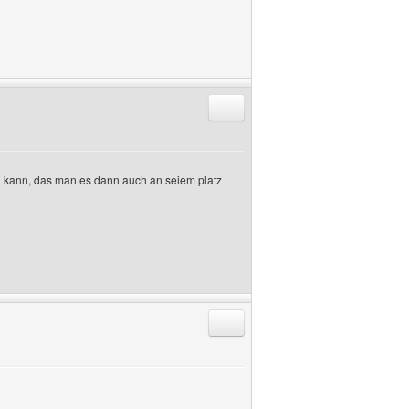
Antworten mit Zitat
en kann, das man es dann auch an seiem platz
Antworten mit Zitat