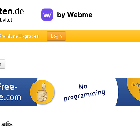
Premium-Upgrades
Login
n
atis