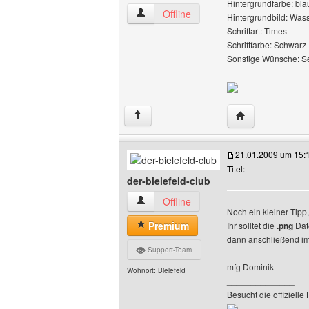
Hintergrundfarbe: bla
segelmedien Benutzer-Profile anzeigen
Offline
Hintergrundbild: Was
Schriftart: Times
Schriftfarbe: Schwarz
Sonstige Wünsche: S
______________
Website dieses 
↑
21.01.2009 um 15:
Titel:
der-bielefeld-club
der-bielefeld-club Benutzer-Profile anze
Offline
Noch ein kleiner Tipp
Premium
Ihr solltet die
.png
Dat
dann anschließend im
Support-Team
mfg Dominik
Wohnort: Bielefeld
______________
Besucht die offiziell