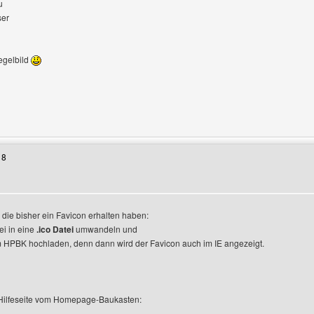
u
ser
egelbild
Benutzers besuchen: segelmedien
18
igen
, die bisher ein Favicon erhalten haben:
ei in eine
.ico Datei
umwandeln und
 HPBK hochladen, denn dann wird der Favicon auch im IE angezeigt.
e Hilfeseite vom Homepage-Baukasten: