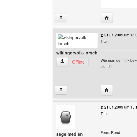
Website dieses 
↑
21.01.2009 um 15:
Titel:
wikingervolk-lorsch
Wie man den link beko
wikingervolk-lorsch Benutzer-Profile an
Offline
sieht?!
Website dieses B
↑
21.01.2009 um 15:
Titel:
Form: Rund
segelmedien