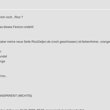
ich noch.. Rico ?
s dieses Favicon erstellt:
, aber meine neue Seite RicoDetjen.de (noch geschlossen) ist farbenfroher.. orange,
h:
undet
ange
 hin..
TRANSPARENT (WICHTIG)