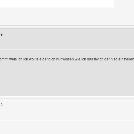
Benutzers besuchen: lessing-b
09
mmt weis ich ich wollte eigentlich nur wissen wie ich das favicn dann so einstell
zeigen
enutzers besuchen: wikingervolk-lorsch
12