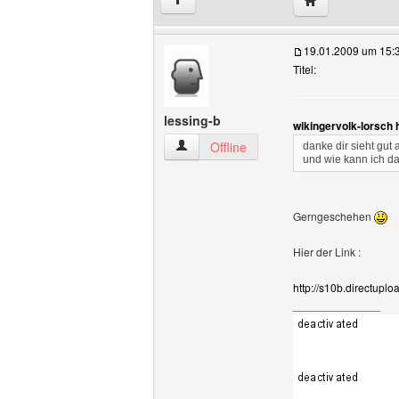
↑
19.01.2009 um 15:
Titel:
lessing-b
wikingervolk-lorsch 
lessing-b Benutzer-Profile anzeigen
Offline
danke dir sieht gut a
und wie kann ich d
Gerngeschehen
Hier der Link :
http://s10b.directupl
______________