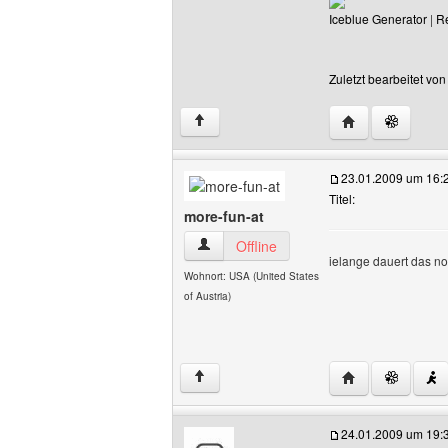
Iceblue Generator
|
R
Zuletzt bearbeitet vo
Website dieses B
↑
23.01.2009 um 16:
Titel:
more-fun-at
more-fun-at Benutzer-Profile anzeigen
Offline
ielange dauert das n
Wohnort: USA (United States
of Austria)
Website dieses 
↑
24.01.2009 um 19: