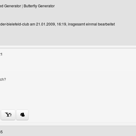
ed Generator
|
Butterfly Generator
n der-bielefeld-club am 21.01.2009, 16:19, insgesamt einmal bearbeitet
enutzers besuchen: der-bielefeld-club
21
och?
Benutzers besuchen: more-fun-at
35