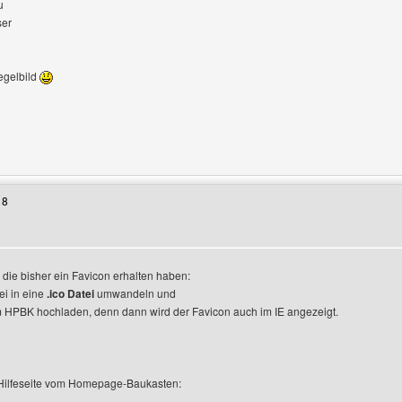
u
ser
egelbild
Benutzers besuchen: segelmedien
18
igen
, die bisher ein Favicon erhalten haben:
ei in eine
.ico Datei
umwandeln und
 HPBK hochladen, denn dann wird der Favicon auch im IE angezeigt.
e Hilfeseite vom Homepage-Baukasten: