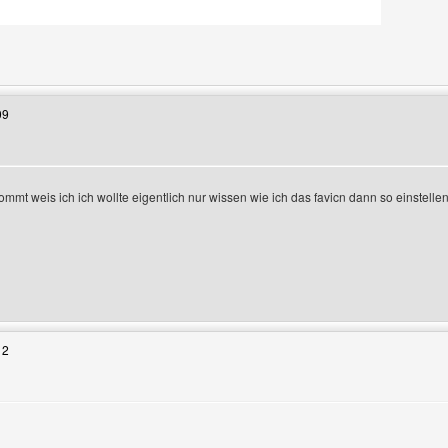
Benutzers besuchen: lessing-b
09
mmt weis ich ich wollte eigentlich nur wissen wie ich das favicn dann so einstell
zeigen
enutzers besuchen: wikingervolk-lorsch
12