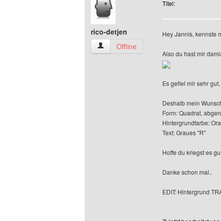
Titel:
rico-detjen
Hey Jannis, kennste m
rico-detjen Benutzer-Profile anzeigen
Offline
Also du hast mir damla
Es gefiel mir sehr gut
Deshalb mein Wunsc
Form: Quadrat, abger
Hintergrundfarbe: Or
Text: Graues "R"
Hoffe du kriegst es gut
Danke schon mal..
EDIT: Hintergrund 