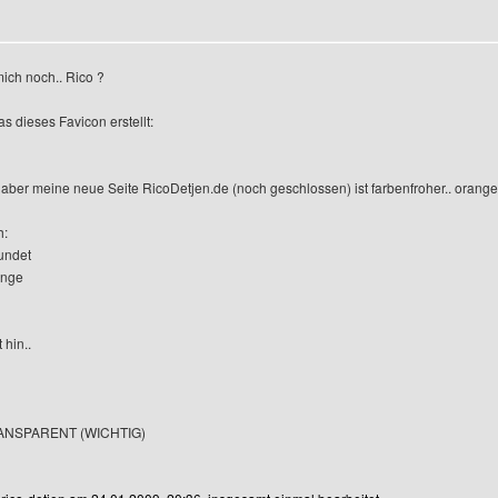
ich noch.. Rico ?
s dieses Favicon erstellt:
, aber meine neue Seite RicoDetjen.de (noch geschlossen) ist farbenfroher.. orange,
h:
undet
ange
 hin..
TRANSPARENT (WICHTIG)