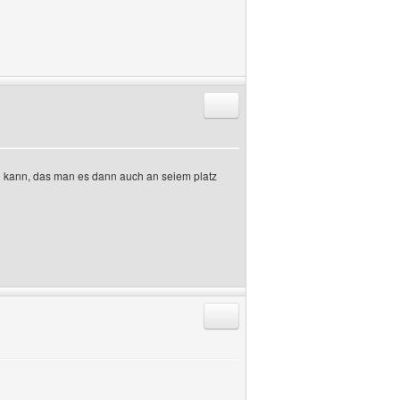
Antworten mit Zitat
en kann, das man es dann auch an seiem platz
Antworten mit Zitat