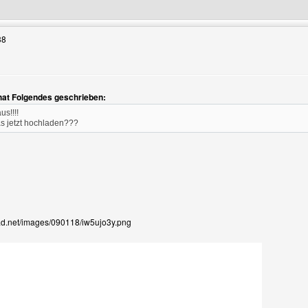
38
hat Folgendes geschrieben:
us!!!!
as jetzt hochladen???
oad.net/images/090118/iw5ujo3y.png