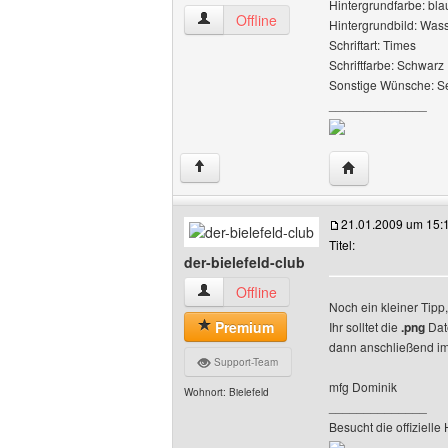
Hintergrundfarbe: bla
segelmedien Benutzer-Profile anzeigen
Offline
Hintergrundbild: Was
Schriftart: Times
Schriftfarbe: Schwarz
Sonstige Wünsche: S
______________
Website dieses 
↑
21.01.2009 um 15:
Titel:
der-bielefeld-club
der-bielefeld-club Benutzer-Profile anze
Offline
Noch ein kleiner Tipp
Premium
Ihr solltet die
.png
Dat
dann anschließend im
Support-Team
mfg Dominik
Wohnort: Bielefeld
______________
Besucht die offiziell