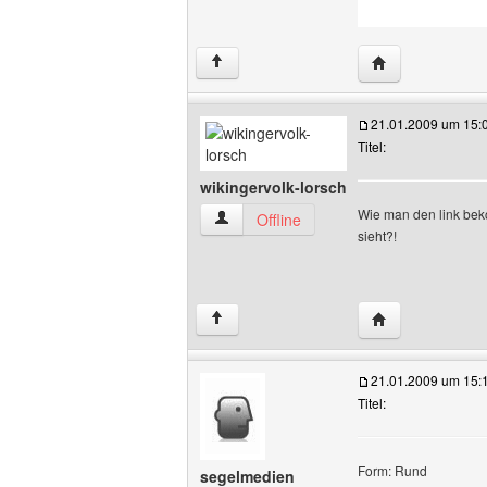
Website dieses 
↑
21.01.2009 um 15:
Titel:
wikingervolk-lorsch
Wie man den link beko
wikingervolk-lorsch Benutzer-Profile an
Offline
sieht?!
Website dieses B
↑
21.01.2009 um 15:
Titel:
Form: Rund
segelmedien