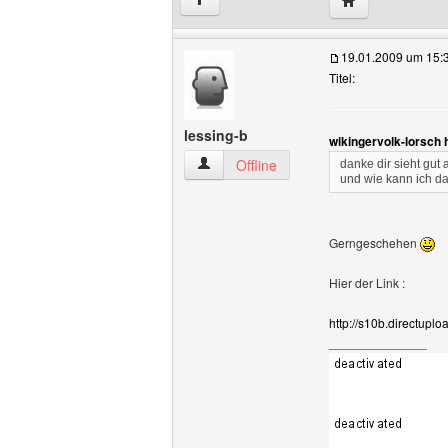
↑
19.01.2009 um 15:
Titel:
lessing-b
wikingervolk-lorsch 
lessing-b Benutzer-Profile anzeigen
Offline
danke dir sieht gut a
und wie kann ich d
Gerngeschehen
Hier der Link :
http://s10b.directupl
______________