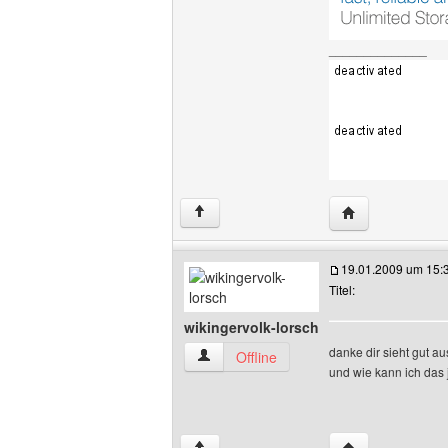
______________
Website dieses 
↑
19.01.2009 um 15:
Titel:
wikingervolk-lorsch
danke dir sieht gut aus
wikingervolk-lorsch Benutzer-Profile an
Offline
und wie kann ich das
Website dieses B