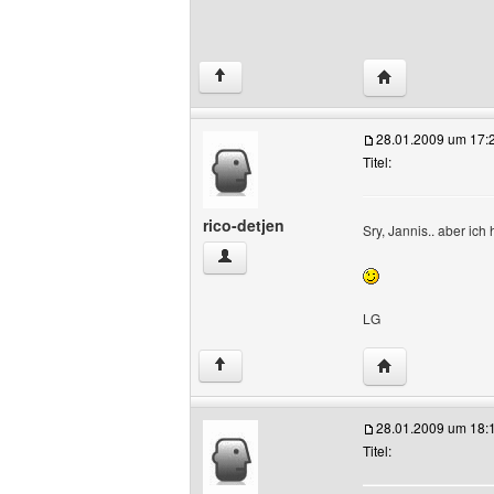
Website dieses B
↑
28.01.2009 um 17:
Titel:
rico-detjen
Sry, Jannis.. aber ich
rico-detjen Benutzer-Profile anzeigen
LG
Website dieses B
↑
28.01.2009 um 18:
Titel: