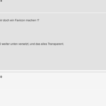
18
ir doch ein Favicon machen !?
weiter unten versetzt, und das alles Transparent.
enutzers besuchen: rico-detjen
59