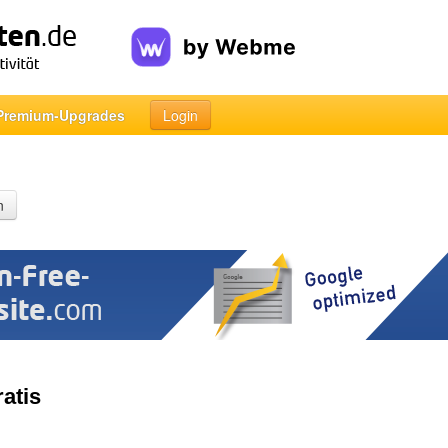
Premium-Upgrades
Login
n
atis