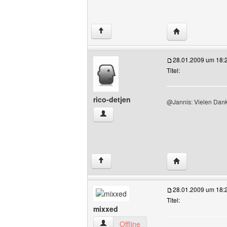
Website dieses 
↑
28.01.2009 um 18:
Titel:
rico-detjen
@Jannis: Vielen Dank
rico-detjen Benutzer-Profile anzeigen
Website dieses B
↑
28.01.2009 um 18:
Titel:
mixxed
mixxed Benutzer-Profile anzeigen
Offline