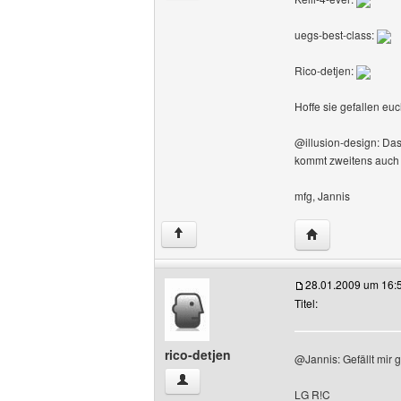
uegs-best-class:
Rico-detjen:
Hoffe sie gefallen e
@illusion-design: Das
kommt zweitens auch ni
mfg, Jannis
Website dieses B
↑
28.01.2009 um 16:
Titel:
rico-detjen
@Jannis: Gefällt mir g
rico-detjen Benutzer-Profile anzeigen
LG R!C