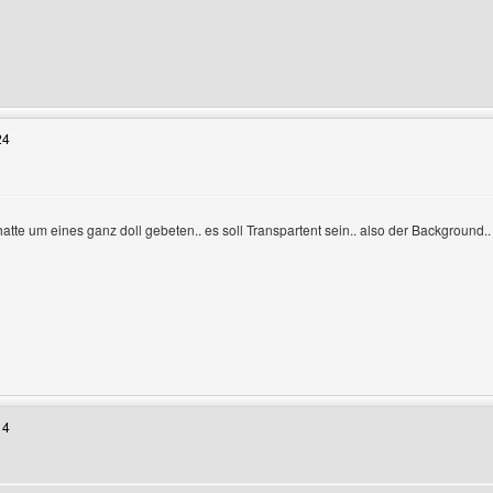
enutzers besuchen: rico-detjen
24
 hatte um eines ganz doll gebeten.. es soll Transpartent sein.. also der Background..
enutzers besuchen: rico-detjen
14