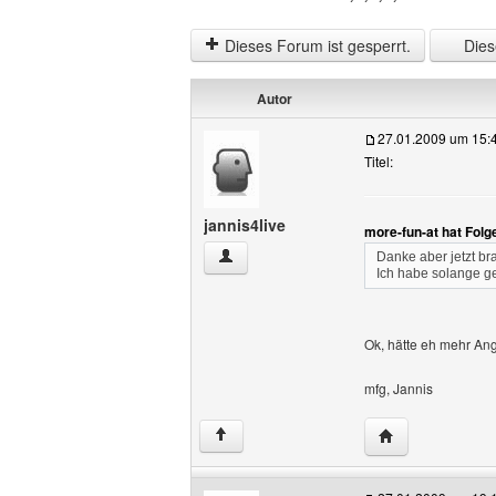
Dieses Forum ist gesperrt.
Diese
Autor
27.01.2009 um 15:
Titel:
jannis4live
more-fun-at hat Fol
jannis4live Benutzer-Profile anzeigen
Danke aber jetzt br
Ich habe solange ge
Ok, hätte eh mehr An
mfg, Jannis
Website dieses B
↑