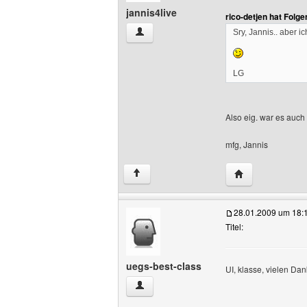
jannis4live
rico-detjen hat Folg
jannis4live Benutzer-Profile anzeigen
Sry, Jannis.. aber i
LG
Also eig. war es auch
mfg, Jannis
Website dieses B
↑
28.01.2009 um 18:
Titel:
uegs-best-class
UI, klasse, vielen Dan
uegs-best-class Benutzer-Profile anzei