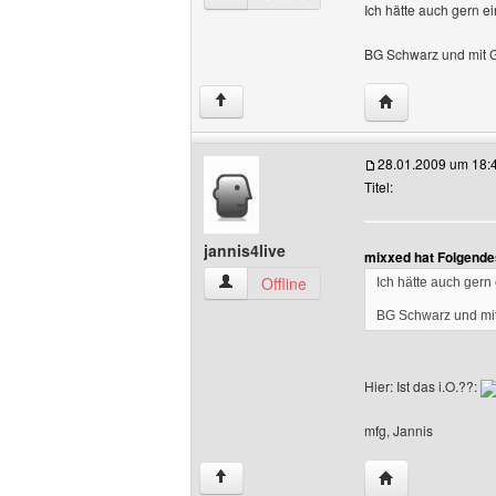
Ich hätte auch gern ei
BG Schwarz und mit Gr
Website dieses 
↑
28.01.2009 um 18:
Titel:
jannis4live
mixxed hat Folgende
jannis4live Benutzer-Profile anzeigen
Offline
Ich hätte auch gern 
BG Schwarz und mit 
Hier: Ist das i.O.??:
mfg, Jannis
Website dieses B
↑