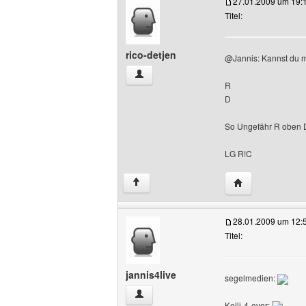
27.01.2009 um 19:
Titel:
rico-detjen
@Jannis: Kannst du m
rico-detjen Benutzer-Profile anzeigen
R
D
So Ungefähr R oben D 
LG R!C
Website dieses B
↑
28.01.2009 um 12:
Titel:
jannis4live
segelmedien:
jannis4live Benutzer-Profile anzeigen
Kelli-4-ever: