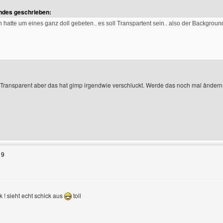
endes geschrieben:
ch hatte um eines ganz doll gebeten.. es soll Transpartent sein.. also der Background
 Transparent aber das hat gimp irgendwie verschluckt. Werde das noch mal ändern
enutzers besuchen: jannis4live
19
k ! sieht echt schick aus
toll
gen