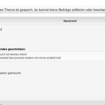
s Thema ist gesperrt, du kannst keine Beiträge editieren oder beantw
Nachricht
40
gendes geschrieben:
auch ich keines mehr!
wartet das jemand anders mir eines erstellt hat!
gaben gebraucht.
enutzers besuchen: jannis4live