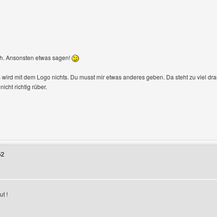
uch. Ansonsten etwas sagen!
 wird mit dem Logo nichts. Du musst mir etwas anderes geben. Da steht zu viel dr
cht richtig rüber.
enutzers besuchen: jannis4live
52
ut !