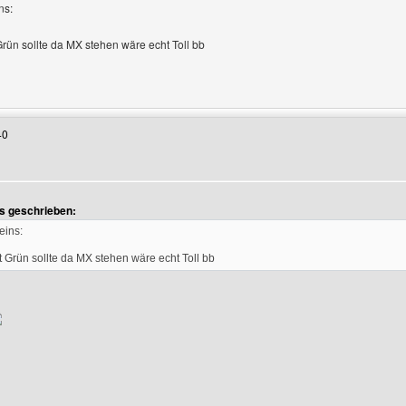
ns:
ün sollte da MX stehen wäre echt Toll bb
Benutzers besuchen: mixxed
40
s geschrieben:
eins:
Grün sollte da MX stehen wäre echt Toll bb
enutzers besuchen: jannis4live