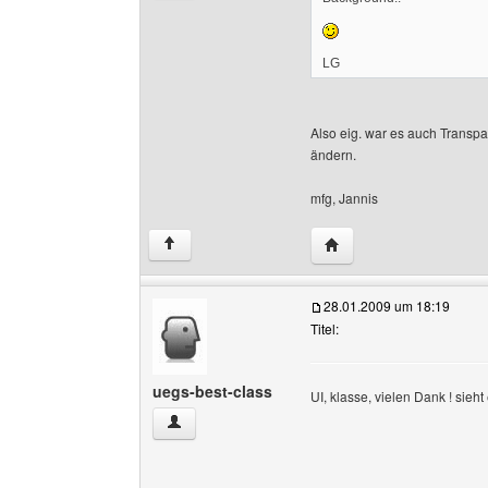
LG
Also eig. war es auch Transp
ändern.
mfg, Jannis
Website dieses Benutze
↑
28.01.2009 um 18:19
Titel:
uegs-best-class
UI, klasse, vielen Dank ! sieh
uegs-best-class Benutzer-Profile anzeigen