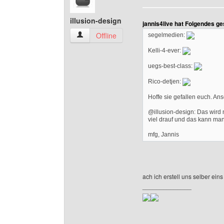
illusion-design
jannis4live hat Folgendes g
illusion-design Benutzer-Profile anzeigen
Offline
segelmedien:
Kelli-4-ever:
uegs-best-class:
Rico-detjen:
Hoffe sie gefallen euch. A
@illusion-design: Das wird 
viel drauf und das kann man
mfg, Jannis
ach ich erstell uns selber ein
______________