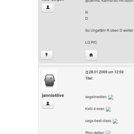
@Jannis: Kannst du mir doch 
rico-detjen Benutzer-Profile anzeigen
R
D
So Ungefähr R oben D weiter u
LG R!C
Website dieses Benutze
↑
28.01.2009 um 12:59
Titel:
jannis4live
segelmedien:
jannis4live Benutzer-Profile anzeigen
Kelli-4-ever:
uegs-best-class:
Rico-detjen: