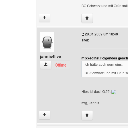
BG Schwarz und mit Grün soll
Website dieses Benutz
↑
28.01.2009 um 18:40
Titel:
jannis4live
mixxed hat Folgendes gesch
jannis4live Benutzer-Profile anzeigen
Offline
Ich hätte auch gern eins:
BG Schwarz und mit Grün so
Hier: Ist das i.O.??:
mfg, Jannis
Website dieses Benutze
↑