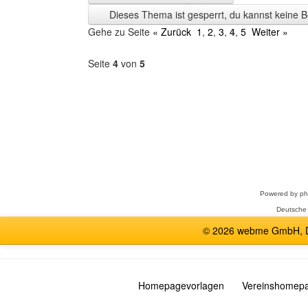
Zeit
Dieses Thema ist gesperrt, du kannst keine B
anzeigen
Gehe zu Seite
« Zurück
1
,
2
,
3
,
4
,
5
Weiter »
Seite
4
von
5
Forum
auswählen
Powered by
p
Deutsche
© 2026 webme GmbH, De
Homepagevorlagen
Vereinshomep