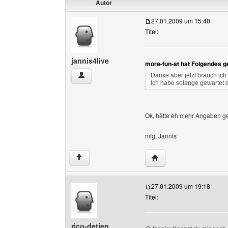
Autor
27.01.2009 um 15:40
Titel:
jannis4live
more-fun-at hat Folgendes g
jannis4live Benutzer-Profile anzeigen
Danke aber jetzt brauch ich
Ich habe solange gewartet d
Ok, hätte eh mehr Angaben g
mfg, Jannis
Website dieses Benutze
↑
27.01.2009 um 19:18
Titel:
rico-detjen