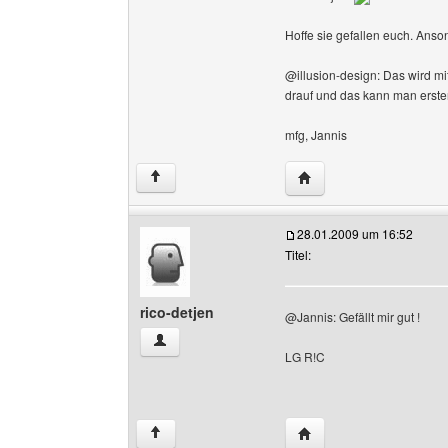
Hoffe sie gefallen euch. Ans
@illusion-design: Das wird mi
drauf und das kann man ersten
mfg, Jannis
Website dieses Benutze
↑
28.01.2009 um 16:52
Titel:
rico-detjen
@Jannis: Gefällt mir gut !
rico-detjen Benutzer-Profile anzeigen
LG R!C
Website dieses Benutze
↑