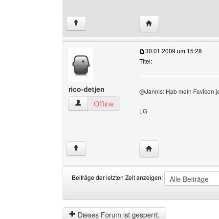
Website dieses Benutzer
↑
30.01.2009 um 15:28
Titel:
rico-detjen
@Jannis: Hab mein Favicon jet
rico-detjen Benutzer-Profile anzeigen
Offline
LG
Website dieses Benutze
↑
Beiträge der letzten Zeit anzeigen:
Beiträge
Order
der
by
letzten
Dieses Forum ist gesperrt.