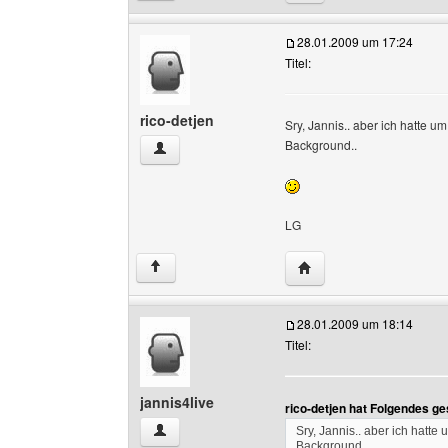
28.01.2009 um 17:24
Titel:
rico-detjen
Sry, Jannis.. aber ich hatte um
Background..
rico-detjen Benutzer-Profile anzeigen
LG
Website dieses Benutze
↑
28.01.2009 um 18:14
Titel:
jannis4live
rico-detjen hat Folgendes g
jannis4live Benutzer-Profile anzeigen
Sry, Jannis.. aber ich hatte 
Background..