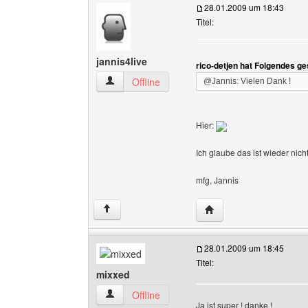
28.01.2009 um 18:43
Titel:
jannis4live
rico-detjen hat Folgendes g
jannis4live Benutzer-Profile anzeigen
Offline
@Jannis: Vielen Dank !
Hier:
Ich glaube das ist wieder nich
mfg, Jannis
Website dieses Benutze
↑
28.01.2009 um 18:45
Titel:
mixxed
mixxed Benutzer-Profile anzeigen
Offline
Ja ist super ! danke !