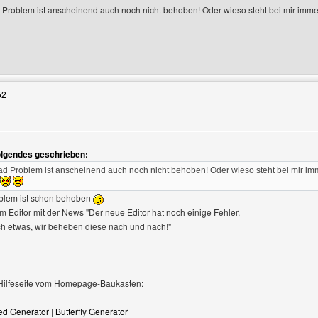
Problem ist anscheinend auch noch nicht behoben! Oder wieso steht bei mir immer 
Benutzers besuchen: magix-graphix
52
igen
olgendes geschrieben:
d Problem ist anscheinend auch noch nicht behoben! Oder wieso steht bei mir imme
oblem ist schon behoben
 Editor mit der News "Der neue Editor hat noch einige Fehler,
ch etwas, wir beheben diese nach und nach!"
e Hilfeseite vom Homepage-Baukasten:
ed Generator
|
Butterfly Generator