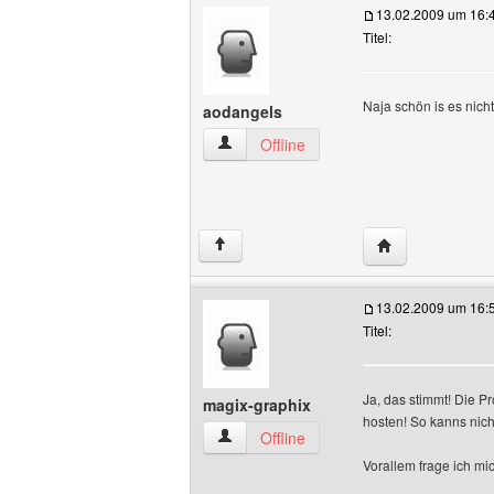
13.02.2009 um 16:
Titel:
Naja schön is es nich
aodangels
aodangels Benutzer-Profile anzeigen
Offline
Website dieses 
↑
13.02.2009 um 16:
Titel:
Ja, das stimmt! Die 
magix-graphix
hosten! So kanns nich
magix-graphix Benutzer-Profile anzeige
Offline
Vorallem frage ich m