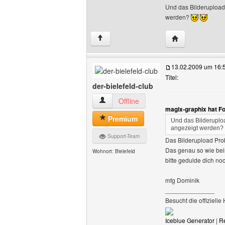
Und das Bilderupload 
werden?
Website dieses 
↑
13.02.2009 um 16:
Titel:
der-bielefeld-club
der-bielefeld-club Benutzer-Profile anze
Offline
magix-graphix hat F
Premium
Und das Bilderuploa
angezeigt werden?
Support-Team
Das Bilderupload Pr
Das genau so wie beim
Wohnort: Bielefeld
bitte gedulde dich no
mfg Dominik
______________
Besucht die offiziell
Iceblue Generator
|
R