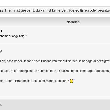
s Thema ist gesperrt, du kannst keine Beiträge editieren oder beantw
Nachricht
34
nicht mehr angezeigt?
y!
n
fallen, dass weder Banner, noch Buttons von mir auf meiner Homepage angezeigt w
erte alles noch! Hochgeladen habe ich meine Grafiken beim Homepage-Baukasten.
o ein Upload-Problem das sich über Monate hinzieht?
Benutzers besuchen: magix-graphix
36