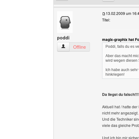
13.02.2009 um 16:
Titel:
poddi
magix-graphix hat F
poddi Benutzer-Profile anzeigen
Offline
Poddi, falls du es 
Aber das macht mic
wird wegen diesen 
Ich habe auch sehr 
hinkriegen!
Da liegst du falsch!!!
Aktuell hat / hatte d
nicht mehr angezeigt. 
Und die Techniker sin
viele das gleiche Pro
Und ich bin mir siche