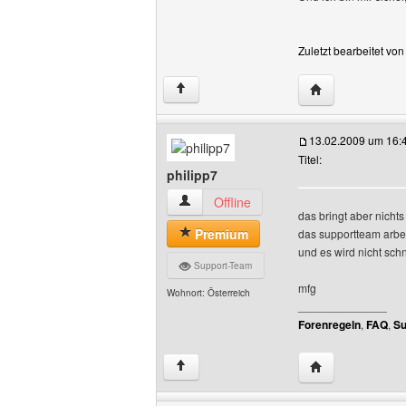
Zuletzt bearbeitet vo
Website dieses 
↑
13.02.2009 um 16:
Titel:
philipp7
philipp7 Benutzer-Profile anzeigen
Offline
das bringt aber nicht
Premium
das supportteam arbe
und es wird nicht sch
Support-Team
mfg
Wohnort: Österreich
______________
Forenregeln
,
FAQ
,
Su
Website dieses B
↑