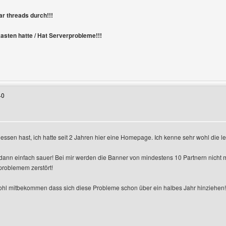
ar threads durch!!!
ten hatte / Hat Serverprobleme!!!
Benutzers besuchen: poddi
40
rgessen hast, ich hatte seit 2 Jahren hier eine Homepage. Ich kenne sehr wohl die 
n
dann einfach sauer! Bei mir werden die Banner von mindestens 10 Partnern nicht
roblemem zerstört!
ohl mitbekommen dass sich diese Probleme schon über ein halbes Jahr hinziehen! 
Benutzers besuchen: magix-graphix