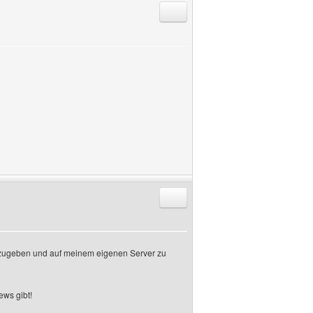
Antworten mit Zitat
Antworten mit Zitat
ufzugeben und auf meinem eigenen Server zu
ews gibt!