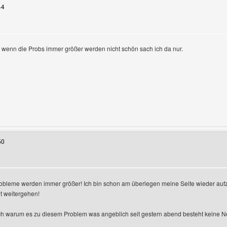
44
t wenn die Probs immer größer werden nicht schön sach ich da nur.
Benutzers besuchen: aodangels
50
Probleme werden immer größer! Ich bin schon am überlegen meine Seite wieder a
t weitergehen!
n
ich warum es zu diesem Problem was angeblich seit gestern abend besteht keine N