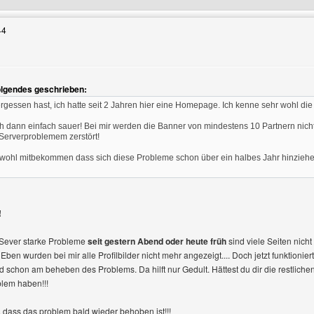
44
olgendes geschrieben:
vergessen hast, ich hatte seit 2 Jahren hier eine Homepage. Ich kenne sehr wohl di
h dann einfach sauer! Bei mir werden die Banner von mindestens 10 Partnern nic
Serverproblemem zerstört!
wohl mitbekommen dass sich diese Probleme schon über ein halbes Jahr hinziehen
!
er Sever starke Probleme
seit gestern Abend oder heute früh
sind viele Seiten nich
Eben wurden bei mir alle Profilbilder nicht mehr angezeigt.... Doch jetzt funktionie
d schon am beheben des Problems. Da hilft nur Gedult. Hättest du dir die restliche
blem haben!!!
r, dass das problem bald wieder behoben ist!!!