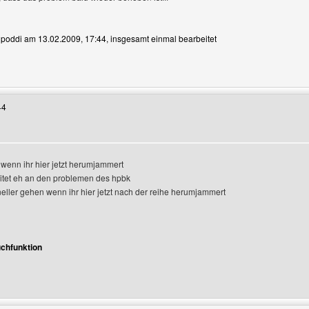
n poddi am 13.02.2009, 17:44, insgesamt einmal bearbeitet
Benutzers besuchen: poddi
44
s wenn ihr hier jetzt herumjammert
itet eh an den problemen des hpbk
neller gehen wenn ihr hier jetzt nach der reihe herumjammert
chfunktion
enutzers besuchen: philipp7