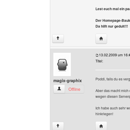
Lest euch mal ein pa
Der Homepage-Baukas
Da hilft nur gedult!!!
Website dieses 
↑
13.02.2009 um 16:
Titel:
Poddi, falls du es ve
magix-graphix
magix-graphix Benutzer-Profile anzeige
Offline
Aber das macht mich 
wegen diesen Serverp
Ich habe auch sehr w
hinkriegen!
Website dieses 
↑