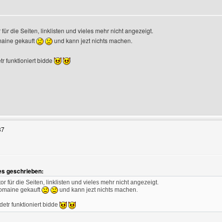
 für die Seiten, linklisten und vieles mehr nicht angezeigt.
maine gekauft
und kann jezt nichts machen.
tr funktioniert bidde
Benutzers besuchen: vb6fans
37
es geschrieben:
tor für die Seiten, linklisten und vieles mehr nicht angezeigt.
omaine gekauft
und kann jezt nichts machen.
detr funktioniert bidde