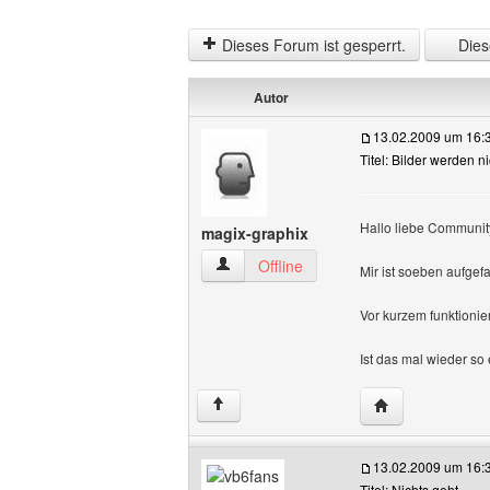
Dieses Forum ist gesperrt.
Diese
Autor
13.02.2009 um 16:
Titel: Bilder werden 
Hallo liebe Communit
magix-graphix
magix-graphix Benutzer-Profile anzeige
Offline
Mir ist soeben aufge
Vor kurzem funktioni
Ist das mal wieder s
Website dieses 
↑
13.02.2009 um 16:
Titel: Nichts geht