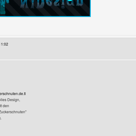
s Benutzers besuchen: nilswerner88
11:02
eigen
erschnuten.de.tl
olles Design,
dt den
"Zuckerschnuten"
.