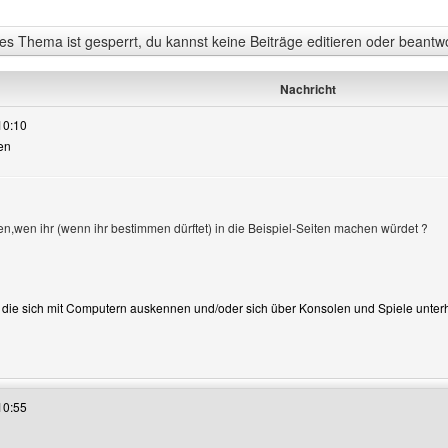
s Thema ist gesperrt, du kannst keine Beiträge editieren oder beantw
Nachricht
10:10
ten
gen,wen ihr (wenn ihr bestimmen dürftet) in die Beispiel-Seiten machen würdet ?
e die sich mit Computern auskennen und/oder sich über Konsolen und Spiele unterh
es Benutzers besuchen: nico1970
10:55