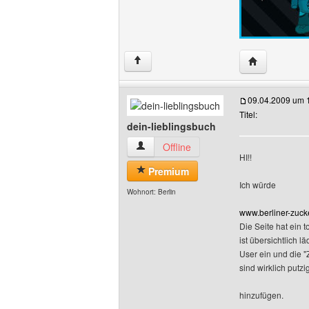
Website diese
↑
09.04.2009 um 
Titel:
dein-lieblingsbuch
dein-lieblingsbuch Benutzer-Profile anz
Offline
HI!!
Premium
Ich würde
Wohnort: Berlin
www.berliner-zuck
Die Seite hat ein t
ist übersichtlich lä
User ein und die 
sind wirklich putzig
hinzufügen.