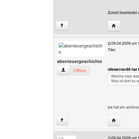
Zuletzt bearbeitet
Website diese
↑
09.04.2009 um 
Titel:
abenteuergeschichte
nilswerner88 hat
abenteuergeschichte Benutzer-Profile 
Offline
Welche man dazu
Was ist dort zu 
sie hat ein schön
Website dies
↑
09.04.2009 um 