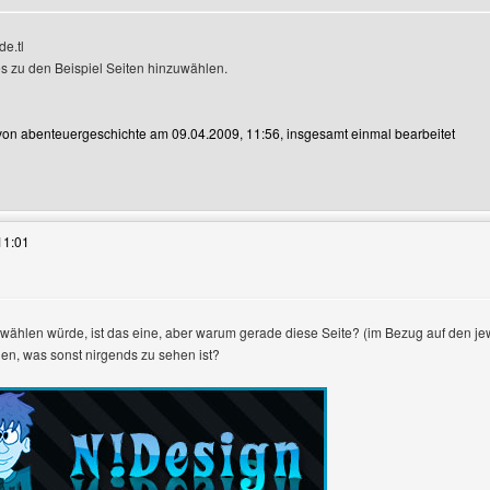
e.tl
anzeigen
es zu den Beispiel Seiten hinzuwählen.
t von abenteuergeschichte am 09.04.2009, 11:56, insgesamt einmal bearbeitet
es Benutzers besuchen: abenteuergeschichte
11:01
ählen würde, ist das eine, aber warum gerade diese Seite? (im Bezug auf den je
hen, was sonst nirgends zu sehen ist?