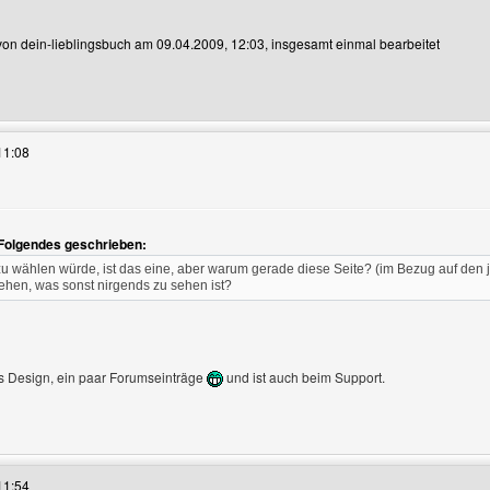
 von dein-lieblingsbuch am 09.04.2009, 12:03, insgesamt einmal bearbeitet
s Benutzers besuchen: dein-lieblingsbuch
11:08
 Folgendes geschrieben:
anzeigen
 wählen würde, ist das eine, aber warum gerade diese Seite? (im Bezug auf den j
sehen, was sonst nirgends zu sehen ist?
es Design, ein paar Forumseinträge
und ist auch beim Support.
es Benutzers besuchen: abenteuergeschichte
11:54