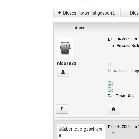
Dieses Forum ist gesperrt.
Diese
Autor
09.04.2009 um 
Titel: Beispiel-Sei
nico1970
Hi !
Ich wollte mal fra
nico1970 Benutzer-Profile anzeigen
______________
Das Forum für all
Website dies
↑
09.04.2009 um 
Titel: