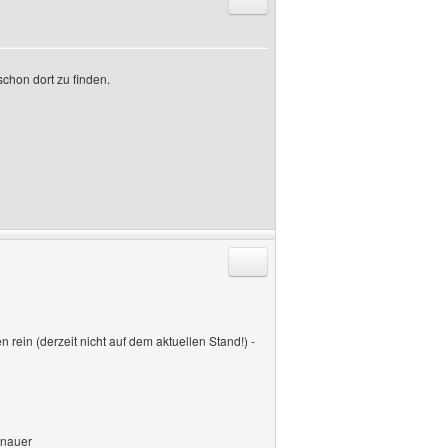
chon dort zu finden.
Antworten mit Zitat
n rein (derzeit nicht auf dem aktuellen Stand!) -
enauer