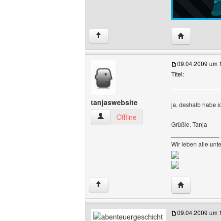
Website diese
↑
09.04.2009 um 
Titel:
tanjaswebsite
ja, deshalb habe i
tanjaswebsite Benutzer-Profile anzeige
Offline
Grüßle, Tanja
______________
Wir leben alle unt
Website diese
↑
09.04.2009 um 