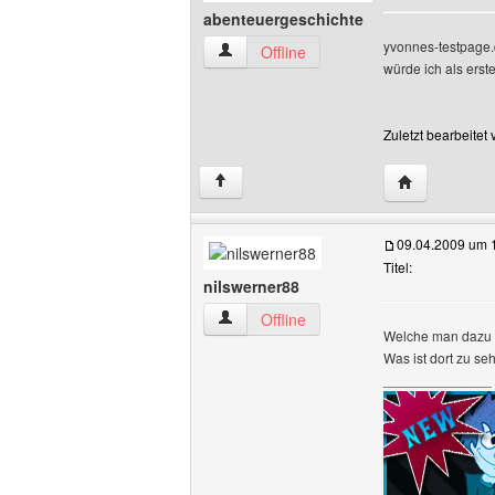
abenteuergeschichte
yvonnes-testpage.d
abenteuergeschichte Benutzer-Profile 
Offline
würde ich als erst
Zuletzt bearbeite
Website dies
↑
09.04.2009 um 
Titel:
nilswerner88
nilswerner88 Benutzer-Profile anzeigen
Offline
Welche man dazu w
Was ist dort zu se
______________