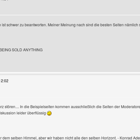
 ist schwer zu beantworten. Meiner Meinung nach sind die besten Seiten nämlich s
 BEING SOLD ANYTHING
s Benutzers besuchen: ig444
12:02
urz stören.... In die Beispielseiten kommen ausschließlich die Seiten der Moderatore
Diskussion leider überflüssig
n
er dem selben Himmel, aber wir haben nicht alle den selben Horizont. - Konrad Ad