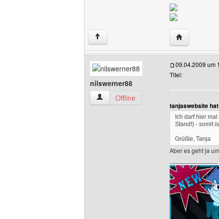
Website diese
↑
09.04.2009 um 
Titel:
nilswerner88
nilswerner88 Benutzer-Profile anzeigen
Offline
tanjaswebsite ha
Ich darf hier ma
Stand!) - somit i
Grüßle, Tanja
Aber es geht ja um
______________