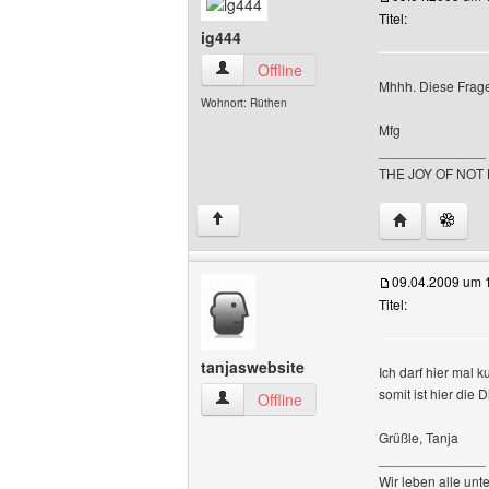
Titel:
ig444
ig444 Benutzer-Profile anzeigen
Offline
Mhhh. Diese Frage
Wohnort: Rüthen
Mfg
______________
THE JOY OF NOT
Website diese
↑
09.04.2009 um 
Titel:
tanjaswebsite
Ich darf hier mal k
somit ist hier die 
tanjaswebsite Benutzer-Profile anzeige
Offline
Grüßle, Tanja
______________
Wir leben alle unt