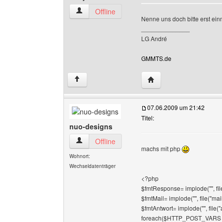
andybabe27 Benutzer-Profile anzeigen
Offline
Nenne uns doch bitte erst einm
______________
LG André
GMMTS.de
Website dieses Benutz
↑
07.06.2009 um 21:42
Titel:
nuo-designs
nuo-designs Benutzer-Profile anzeigen
Offline
machs mit php
Wohnort:
Wechseldatenträger
<?php
$fmtResponse= implode("", file
$fmtMail= implode("", file("mail.
$fmtAntwort= implode("", file("a
foreach($HTTP_POST_VARS as