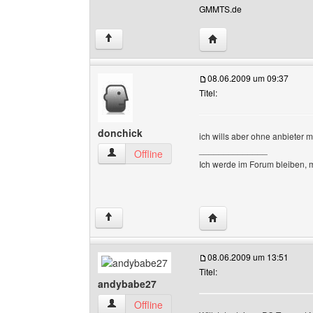
GMMTS.de
Website dieses Benutz
↑
08.06.2009 um 09:37
Titel:
donchick
ich wills aber ohne anbieter
______________
donchick Benutzer-Profile anzeigen
Offline
Ich werde im Forum bleiben, 
Website dieses Benutze
↑
08.06.2009 um 13:51
Titel:
andybabe27
andybabe27 Benutzer-Profile anzeigen
Offline