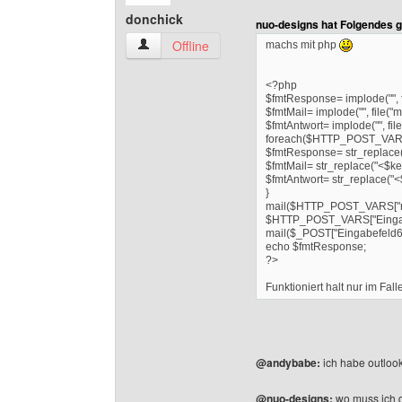
donchick
nuo-designs hat Folgendes 
donchick Benutzer-Profile anzeigen
Offline
machs mit php
<?php
$fmtResponse= implode("", fi
$fmtMail= implode("", file("mai
$fmtAntwort= implode("", file(
foreach($HTTP_POST_VARS 
$fmtResponse= str_replace(
$fmtMail= str_replace("<$key
$fmtAntwort= str_replace("<$
}
mail($HTTP_POST_VARS["rec
$HTTP_POST_VARS["Eingab
mail($_POST["Eingabefeld6"],
echo $fmtResponse;
?>
Funktioniert halt nur im Fal
@andybabe:
ich habe outloo
@nuo-designs:
wo muss ich 