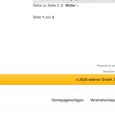
anzeigen
Gehe zu Seite
1
,
2
Weiter »
Seite
1
von
2
Forum
auswählen
Powered by
p
Deutsche
© 2026 webme GmbH, De
Homepagevorlagen
Vereinshomep