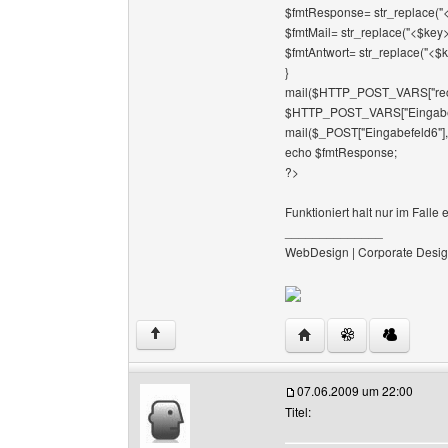
$fmtResponse= str_replace("<
$fmtMail= str_replace("<$key>"
$fmtAntwort= str_replace("<$ke
}
mail($HTTP_POST_VARS["recip
$HTTP_POST_VARS["Eingabef
mail($_POST["Eingabefeld6"], "
echo $fmtResponse;
?>
Funktioniert halt nur im Falle
______________
WebDesign | Corporate Desig
Website dieses Benutz
↑
07.06.2009 um 22:00
Titel: