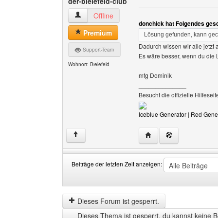
der-bielefeld-club
der-bielefeld-club Benutzer-Profile anzeigen
Offline
donchick hat Folgendes ges
Premium
Lösung gefunden, kann ge
Dadurch wissen wir alle jetzt 
Support-Team
Es wäre besser, wenn du die L
Wohnort: Bielefeld
mfg Dominik
______________
Besucht die offizielle Hilfe
Iceblue Generator
|
Red Gene
Website dieses Benutzer
↑
Beiträge der letzten Zeit anzeigen:
Beiträge
Order
der
by
letzten
Dieses Forum ist gesperrt.
Zeit
Dieses Thema ist gesperrt, du kannst keine B