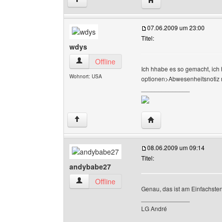
07.06.2009 um 23:00
Titel:
wdys
wdys Benutzer-Profile anzeigen
Offline
Ich hhabe es so gemacht, ich
Wohnort: USA
optionen>Abwesenheitsnotiz 
______________
Website dieses Benutz
↑
08.06.2009 um 09:14
Titel:
andybabe27
andybabe27 Benutzer-Profile anzeigen
Offline
Genau, das ist am Einfachsten
______________
LG André