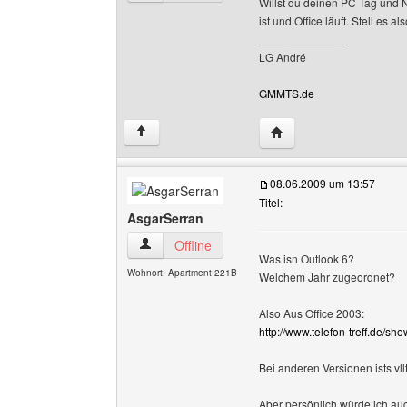
Willst du deinen PC Tag und N
ist und Office läuft. Stell es a
______________
LG André
GMMTS.de
Website dieses Benutz
↑
08.06.2009 um 13:57
Titel:
AsgarSerran
AsgarSerran Benutzer-Profile anzeigen
Offline
Was isn Outlook 6?
Wohnort: Apartment 221B
Welchem Jahr zugeordnet?
Also Aus Office 2003:
http://www.telefon-treff.de/
Bei anderen Versionen ists vll
Aber persönlich würde ich au