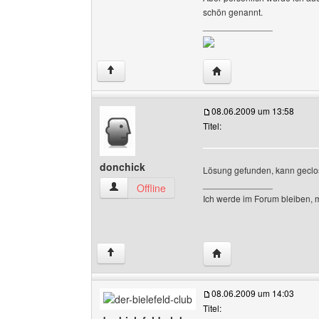
schön genannt.
______________
Website dieses Benutz
↑
08.06.2009 um 13:58
Titel:
donchick
Lösung gefunden, kann gecl
______________
donchick Benutzer-Profile anzeigen
Offline
Ich werde im Forum bleiben, 
Website dieses Benutze
↑
08.06.2009 um 14:03
Titel: