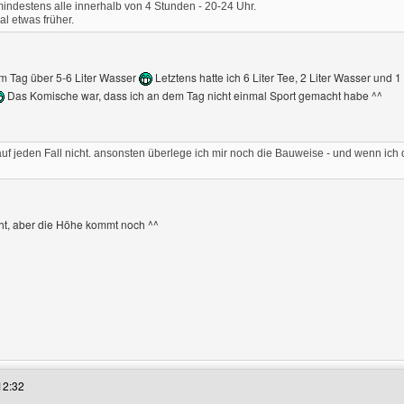
 mindestens alle innerhalb von 4 Stunden - 20-24 Uhr.
l etwas früher.
am Tag über 5-6 Liter Wasser
Letztens hatte ich 6 Liter Tee, 2 Liter Wasser und 
Das Komische war, dass ich an dem Tag nicht einmal Sport gemacht habe ^^
auf jeden Fall nicht. ansonsten überlege ich mir noch die Bauweise - und wenn i
cht, aber die Höhe kommt noch ^^
es Benutzers besuchen: andybabe27
12:32