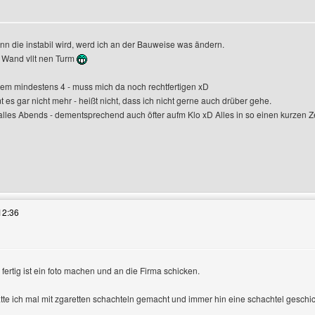
nn die instabil wird, werd ich an der Bauweise was ändern.
 Wand vllt nen Turm
dem mindestens 4 - muss mich da noch rechtfertigen xD
t es gar nicht mehr - heißt nicht, dass ich nicht gerne auch drüber gehe.
alles Abends - dementsprechend auch öfter aufm Klo xD Alles in so einen kurzen Z
es Benutzers besuchen: AsgarSerran
12:36
fertig ist ein foto machen und an die Firma schicken.
tte ich mal mit zgaretten schachteln gemacht und immer hin eine schachtel gesc