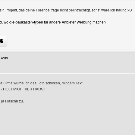
in Projekt, das deine Forenbeiträge nciht beiinträchtigt, sonst wäre ich traurig xD
Bild, wo die-baukasten-typen für andere Anbieter Werbung machen
s Benutzers besuchen: slackline
14:09
ea Firma würde ich das Foto schicken, mit dem Text:
anzeigen
 - HOLT MICH HIER RAUS!!
r ja Flaschn zu.