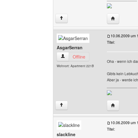
Website diese
↑
10.06.2009 um 
Titel:
AsgarSerran
AsgarSerran Benutzer-Profile anzeigen
Offline
Oha - wenn ich d
Wohnort: Apartment 221B
Gibts kein Lebkuc
Aber ja - werde i
______________
Website dies
↑
10.06.2009 um 
Titel:
slackline