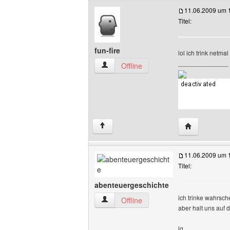
11.06.2009 um 
Titel:
fun-fire
lol ich trink netma
______________
fun-fire Benutzer-Profile anzeigen
Offline
Website diese
↑
11.06.2009 um 
Titel:
abenteuergeschichte
ich trinke wahrsch
abenteuergeschichte Benutzer-Profile 
Offline
aber halt uns auf
lg