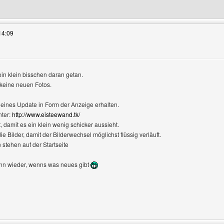
es Benutzers besuchen: abenteuergeschichte
14:09
 ein klein bisschen daran getan.
 keine neuen Fotos.
kleines Update in Form der Anzeige erhalten.
nter:
http://www.eisteewand.tk/
, damit es ein klein wenig schicker aussieht.
ie Bilder, damit der Bilderwechsel möglichst flüssig verläuft.
stehen auf der Startseite
nn wieder, wenns was neues gibt
es Benutzers besuchen: AsgarSerran