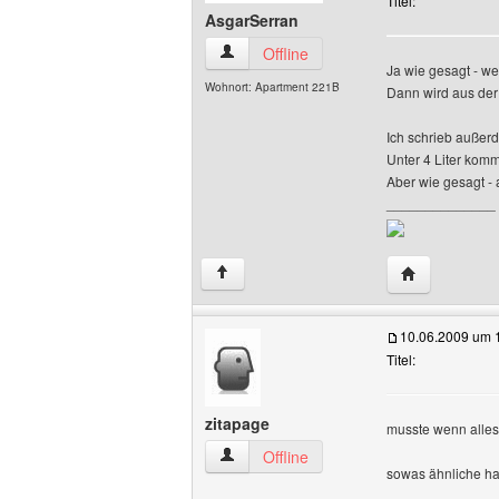
Titel:
AsgarSerran
AsgarSerran Benutzer-Profile anzeigen
Offline
Ja wie gesagt - we
Wohnort: Apartment 221B
Dann wird aus der
Ich schrieb außer
Unter 4 Liter komm
Aber wie gesagt - 
______________
Website dies
↑
10.06.2009 um 
Titel:
zitapage
musste wenn alles 
zitapage Benutzer-Profile anzeigen
Offline
sowas ähnliche ha
______________