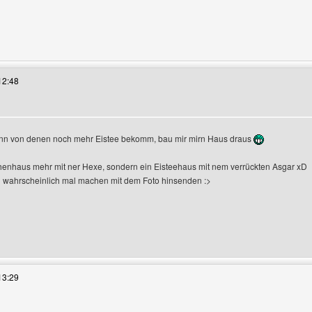
s Benutzers besuchen: zitapage
12:48
ann von denen noch mehr Eistee bekomm, bau mir mirn Haus draus
henhaus mehr mit ner Hexe, sondern ein Eisteehaus mit nem verrückten Asgar xD
ch wahrscheinlich mal machen mit dem Foto hinsenden :>
es Benutzers besuchen: AsgarSerran
13:29