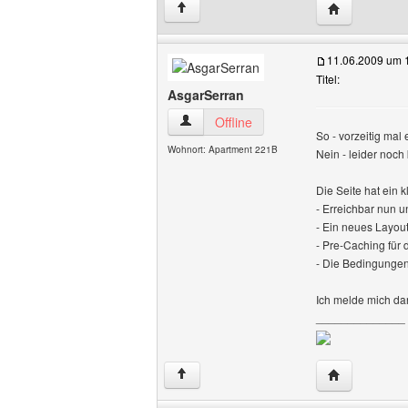
Website dies
↑
11.06.2009 um 
Titel:
AsgarSerran
AsgarSerran Benutzer-Profile anzeigen
Offline
So - vorzeitig mal
Wohnort: Apartment 221B
Nein - leider noch
Die Seite hat ein 
- Erreichbar nun u
- Ein neues Layout
- Pre-Caching für d
- Die Bedingungen 
Ich melde mich da
______________
Website dies
↑