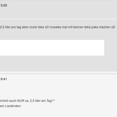
15:05
l 2,5 liter pro tag aber coole idee xD musstes mal mit kleinen tetra paks machen xD
s Benutzers besuchen: fun-fire
16:41
einlich auch NUR ca. 2.5 liter am Tag^^
anzeigen
 dem Laufenden: