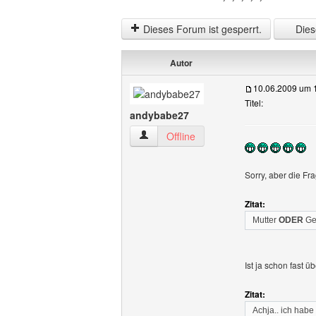
Dieses Forum ist gesperrt.
Diese
Autor
10.06.2009 um 
Titel:
andybabe27
andybabe27 Benutzer-Profile anzeigen
Offline
Sorry, aber die Fr
Zitat:
Mutter
ODER
Ge
Ist ja schon fast üb
Zitat:
Achja.. ich habe 