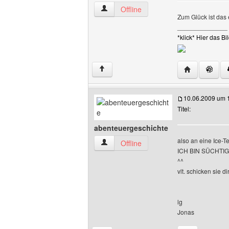
slackline Benutzer-Profile anzeigen
Offline
Zum Glück ist das e
______________
*klick* Hier das 
Website diese
↑
10.06.2009 um 
Titel:
abenteuergeschichte
also an eine Ice-T
abenteuergeschichte Benutzer-Profile 
Offline
ICH BIN SÜCHTIG
^^
vlt. schicken sie di
lg
Jonas