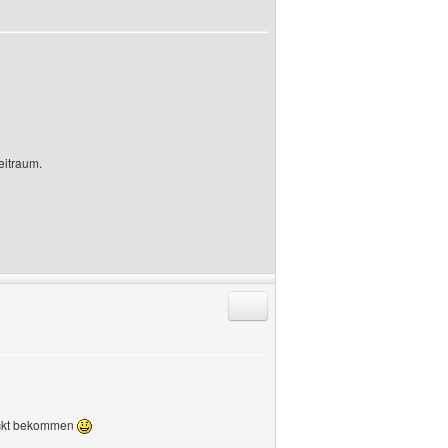
eitraum.
Antworten mit Zitat
hickt bekommen