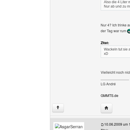
Also die 4 Liter
Nur ab und zu ma
Nur 4? Ich trinke 
der Tag war rum
Zitat:
Wackeln tut sie 
xD
Vielleicht noch ni
______________
LG André
GMMTS.de
Website dies
↑
10.06.2009 um 