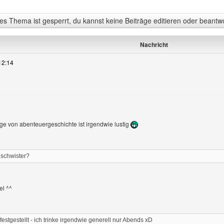
s Thema ist gesperrt, du kannst keine Beiträge editieren oder beantw
Nachricht
12:14
age von abenteuergeschichte ist irgendwie lustig
schwister?
el ^^
festgestellt - ich trinke irgendwie generell nur Abends xD