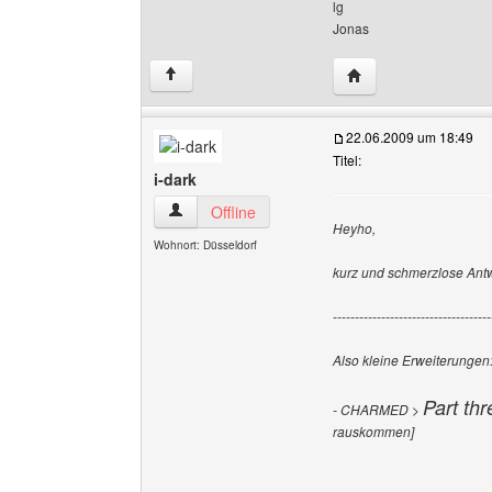
lg
Jonas
Website dieses Benu
↑
22.06.2009 um 18:49
Titel:
i-dark
i-dark Benutzer-Profile anzeigen
Offline
Heyho,
Wohnort: Düsseldorf
kurz und schmerzlose Ant
------------------------------------
Also kleine Erweiterungen
Part th
- CHARMED >
rauskommen]