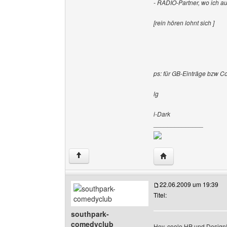
- RADIO-Partner, wo ich a
[rein hören lohnt sich ]
ps: für GB-Einträge bzw 
lg
i-Dark
______________
Website dieses Benu
↑
22.06.2009 um 19:39
Titel:
southpark-
comedyclub
Hey, coole HP und Design