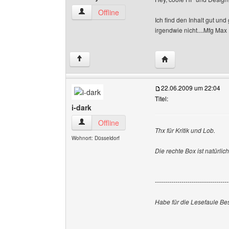
southpark-comedyclub Benutzer-Profile anzei
Offline
Ich find den Inhalt gut un
irgendwie nicht....Mfg Max
Website dieses Benu
↑
22.06.2009 um 22:04
Titel:
i-dark
i-dark Benutzer-Profile anzeigen
Offline
Thx für Kritik und Lob.
Wohnort: Düsseldorf
Die rechte Box ist natürli
------------------------------------
Habe für die Lesefaule Be