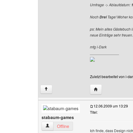
Umfrage -> Ablaufdatum:
Noch
Tage! Woher ko
Drei
ps: Mein altes Gästebuch 
neue Einträge sehr freuen.
mfg i-Dark
______________
Zuletzt bearbeitet von i-d
Website dieses Benu
↑
12.06.2009 um 13:29
Titel:
stabaum-games
stabaum-games Benutzer-Profile anzeigen
Offline
Ich finde, dass Design nich