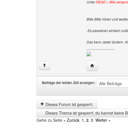
Unter
READ > Wie verspr
Bitte BItte hören und weit
-Es passieren einfach zufä
Das kann Jeder ändern. Al
______________
Website dieses Benu
↑
Beiträge der letzten Zeit anzeigen:
Beiträge
Order
der
by
letzten
Dieses Forum ist gesperrt.
Zeit
Dieses Thema ist gesperrt, du kannst keine B
anzeigen
Gehe zu Seite
« Zurück
1
,
2
,
3
Weiter »