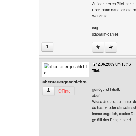
Auf den ersten Blick sah di
Doch dann habe ich die za
Weiter so !
mfg
stabaum-games
Website dieses Ben
↑
12.06.2009 um 13:46
Titel:
abenteuergeschichte
genügend Inhalt,
abenteuergeschichte Benutzer-Profile anzeige
Offline
aber:
Wieso änderst du immer d
du hast wieder ein sehr s
Immer sage ich, cooles De
gefällt das Desgin sehr!