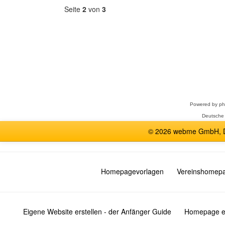
Seite
2
von
3
Forum
auswählen
Powered by
p
Deutsche
© 2026 webme GmbH, De
Homepagevorlagen
Vereinshomep
Eigene Website erstellen - der Anfänger Guide
Homepage er