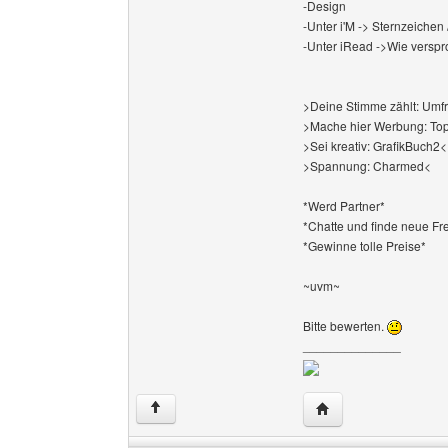
-Design
-Unter i'M -> Sternzeichen 
-Unter iRead ->Wie versp
>Deine Stimme zählt: Umf
>Mache hier Werbung: Top
>Sei kreativ: GrafikBuch2<
>Spannung: Charmed<
*Werd Partner*
*Chatte und finde neue F
*Gewinne tolle Preise*
~uvm~
Bitte bewerten.
______________
Website dieses Benu
↑