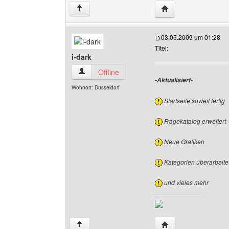
Website dieses Benu
↑
03.05.2009 um 01:28
Titel:
i-dark
i-dark Benutzer-Profile anzeigen
Offline
-Aktualisiert-
Wohnort: Düsseldorf
Startseite soweit fertig
Fragekatalog erweitert
Neue Grafiken
Kategorien überarbeitet
und vieles mehr
______________
Website dieses Benu
↑