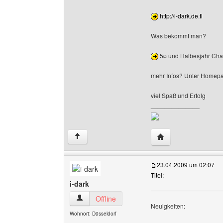
http://i-dark.de.tl
Was bekommt man?
5¤ und Halbesjahr Chat
mehr Infos? Unter Home
viel Spaß und Erfolg
______________
Website dieses Benu
↑
23.04.2009 um 02:07
Titel:
i-dark
i-dark Benutzer-Profile anzeigen
Offline
Neuigkeiten:
Wohnort: Düsseldorf