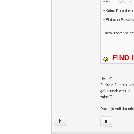
• Minutenschnelle
• Keine Domainver
• Einfache Bezahlu
Diese kostenpflich
FIND i
...
HALLO=!
Packete Automatisch
gehts noch wen ich m
voher"?!
Des is ja voll der mis
Website dieses 
↑