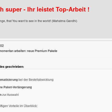
h super - Ihr leistet Top-Arbeit !
ge, that You want to see in the world! (Mahatma Gandhi)
Benutzers besuchen: jonah-li1
:02
r momentan arbeiten: neue Premium Pakete
ndes geschrieben:
zeigen
omatisierung
bei der Bestellabwicklung
he Paket-Verlängerung
n
zur Auswahl
tigen Vorteile im Überblick: