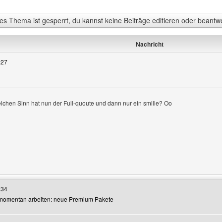
s Thema ist gesperrt, du kannst keine Beiträge editieren oder beantw
Nachricht
:27
lchen Sinn hat nun der Full-quoute und dann nur ein smilie? Oo
zeigen
 Benutzers besuchen: blutsegelbukaniere
:34
r momentan arbeiten: neue Premium Pakete