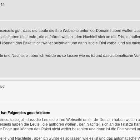
:42
nserseits gut , dass die Leute die ihre Webseite unter .de-Domain haben wollen au
nzeigen
eits haben die Leute , die aufhören wollen , den Nachteil sich an die Frist zu halte
 können das Paket nicht weiter bezahlen und dann ist die Frist vorbei und sie müs
le und Nachteile , aber ich würde es so lassen wie es ist und das automatische Ve
Benutzers besuchen: koeln-rhein-verkehr
:56
r hat Folgendes geschrieben:
zeigen
einserseits gut , dass die Leute die ihre Webseite unter .de-Domain haben wollen 
rseits haben die Leute , die aufhören wollen , den Nachteil sich an die Frist zu ha
lle Enge und können das Paket nicht weiter bezahlen und dann ist die Frist vorbei 
eile und Nachteile , aber ich würde es so lassen wie es ist und das automatische 