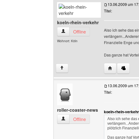
13.06.2009 um 17
Titel:
koeln-rhein-verkehr
Also ich sehe das ei
koeln-rhein-verkehr Benutzer-Profile a
Offline
verlängern...Anderers
Wohnort: Köln
Finanzielle Enge und
Das ganze hat Vortei
Website dieses 
↑
13.06.2009 um 17
Titel:
roller-coaster-news
koeln-rhein-verkeh
roller-coaster-news Benutzer-Profile an
Offline
Also ich sehe das 
verlängern...Andere
plötzlich Finanzie
Das ganze hat Vort