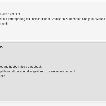
infach nicht Gut!
m die Verlängerung mit Lastschrift oder Kreditkarte zu bezahlen sind ja nur Mau
macht!
Benutzers besuchen: roller-coaster-news
:22
mepage hobby mässig eingebaut.
eld das ist klar aber alles geld sein unsere seite ist sclecht
anke
 Benutzers besuchen: ayhanceylan