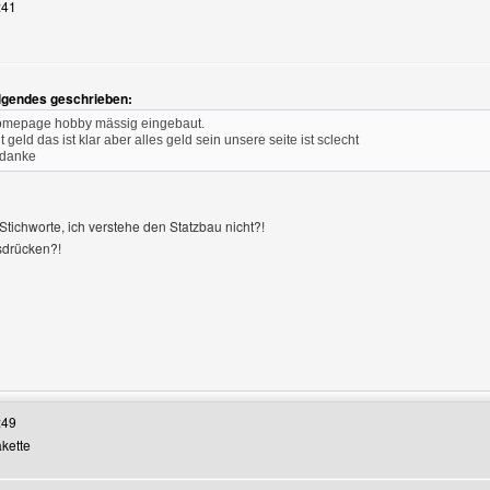
:41
lgendes geschrieben:
zeigen
homepage hobby mässig eingebaut.
t geld das ist klar aber alles geld sein unsere seite ist sclecht
 danke
Stichworte, ich verstehe den Statzbau nicht?!
sdrücken?!
Benutzers besuchen: roller-coaster-news
:49
akette