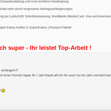
 Domainbestellung und noch leichtere Handhabung
luste mehr durch vergessene Vertragsverlängerungen
ng per Lastschrift, Sofortüberweisung, Kreditkarte (MasterCard, Visa und America
tigen Extras heißen in Zukunft dann „Premium Pakete“.
ch super - Ihr leistet Top-Arbeit !
 verlängern?!
ir einen Domain bspw. für 1 Jahr Kaufe will ich ihn auch nur ein Jahr und wird hi
t
Benutzers besuchen: roller-coaster-news