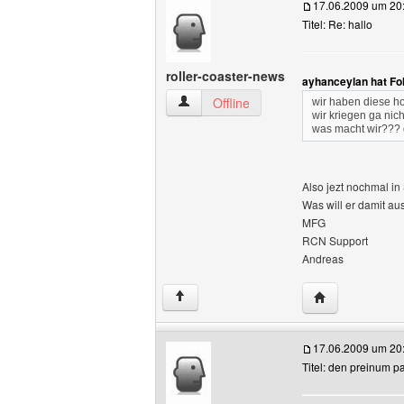
17.06.2009 um 20
Titel: Re: hallo
roller-coaster-news
ayhanceylan hat Fo
roller-coaster-news Benutzer-Profile an
Offline
wir haben diese 
wir kriegen ga nich
was macht wir???
Also jezt nochmal in 
Was will er damit au
MFG
RCN Support
Andreas
Website dieses 
↑
17.06.2009 um 20
Titel: den preinum p