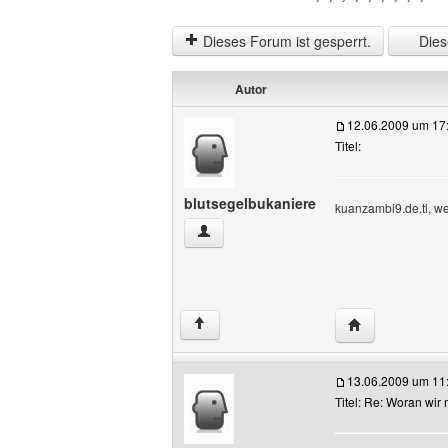
Dieses Forum ist gesperrt.
Diese
Autor
12.06.2009 um 17
Titel:
blutsegelbukaniere
kuanzambi9.de.tl, we
blutsegelbukaniere Benutzer-Profile an
Website dieses
↑
13.06.2009 um 11
Titel: Re: Woran wi