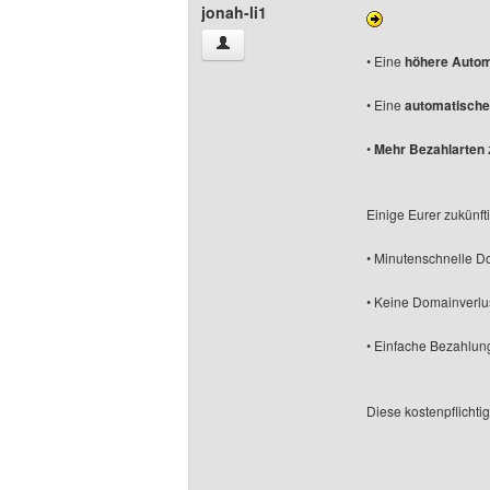
jonah-li1
jonah-li1 Benutzer-Profile anzeigen
• Eine
höhere Autom
• Eine
automatische
•
Mehr Bezahlarten
Einige Eurer zukünfti
• Minutenschnelle D
• Keine Domainverlu
• Einfache Bezahlung
Diese kostenpflichti