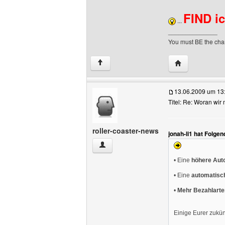
FIND ic
...
______________
You must BE the chan
Website dieses 
↑
13.06.2009 um 13
Titel: Re: Woran wi
roller-coaster-news
jonah-li1 hat Folge
roller-coaster-news Benutzer-Profile an
• Eine
höhere Aut
• Eine
automatisc
•
Mehr Bezahlarte
Einige Eurer zukünf