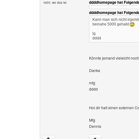
ddddhomepage hat Folgende
nicht, wo das ist.
ddddhomepage hat Folgende
Kann man sich nicht irgen
beinahe 5000 gehabt
lg
dddd
Könnte jemand vieleicht noc
Danke
mfg
dddd
Hol dir halt einen externen C
Mfg
Dennis