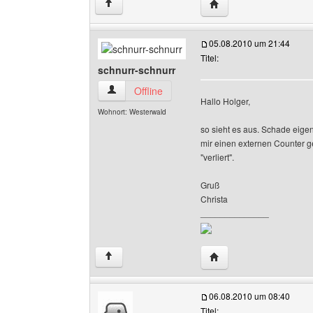
Website dieses Benutz
↑
05.08.2010 um 21:44
Titel:
schnurr-schnurr
schnurr-schnurr Benutzer-Profile anzeigen
Offline
Hallo Holger,
Wohnort: Westerwald
so sieht es aus. Schade eigent
mir einen externen Counter g
"verliert".
Gruß
Christa
______________
Website dieses Benutze
↑
06.08.2010 um 08:40
Titel: