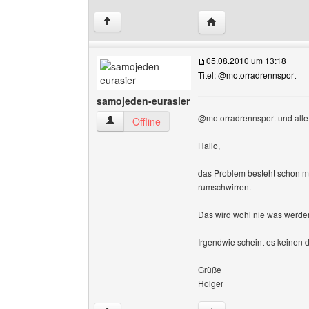
Website dieses Benut
↑
05.08.2010 um 13:18
Titel: @motorradrennsport
samojeden-eurasier
@motorradrennsport und all
samojeden-eurasier Benutzer-Profile anzeigen
Offline
Hallo,
das Problem besteht schon mi
rumschwirren.
Das wird wohl nie was werden
Irgendwie scheint es keinen de
Grüße
Holger