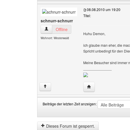
08.08.2010 um 19:20
Titel:
schnurr-schnurr
schnurr-schnurr Benutzer-Profile anzeigen
Offline
Huhu Demon,
Wohnort: Westerwald
ich glaube man eher, die mac
Spricht unbedingt für den Die
Meine Besucher sind immer 
______________
Website dieses Benutze
↑
Beiträge der letzten Zeit anzeigen:
Beiträge
Order
der
by
letzten
Dieses Forum ist gesperrt.