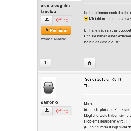
alex-oloughlin-
fanclub
Ich hatte immer noch die Hoff
Mir fehlen immer noch ca 4
alex-oloughlin-fanclub Benutzer-Profile anzeig
Offline
Premium
Ich hatte mich an das Suppor
Und sie haben einen externe
Wohnort: München
Ich bin es echt leid!!!!!!!!!
Website dieses Benutze
↑
08.08.2010 um 09:13
Titel:
demon-x
Moin,
bitte nicht gleich in Panik u
demon-x Benutzer-Profile anzeigen
Offline
Möglicherweie haben sich di
Problems gearbeitet wird?!
(Nur eine Vermutung! Nicht da