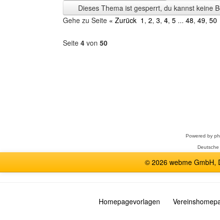
Zeit
Dieses Thema ist gesperrt, du kannst keine B
anzeigen
Gehe zu Seite
« Zurück
1
,
2
,
3
,
4
,
5
...
48
,
49
,
50
Seite
4
von
50
Forum
auswählen
Powered by
p
Deutsche
© 2026 webme GmbH, De
Homepagevorlagen
Vereinshomep