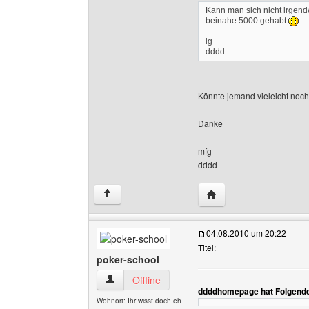
Kann man sich nicht irgen
beinahe 5000 gehabt
lg
dddd
Könnte jemand vieleicht noc
Danke
mfg
dddd
Website dieses Benut
↑
04.08.2010 um 20:22
Titel:
poker-school
poker-school Benutzer-Profile anzeigen
Offline
ddddhomepage hat Folgende
Wohnort: Ihr wisst doch eh