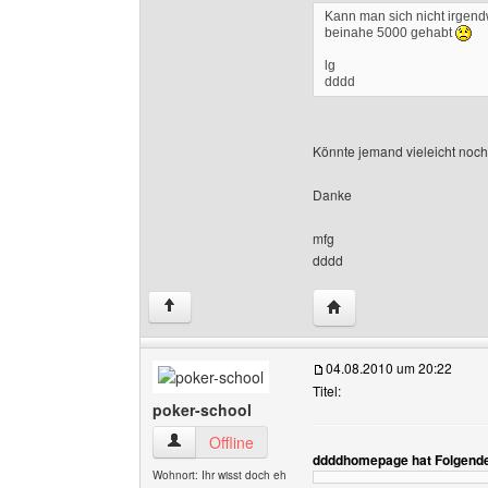
Kann man sich nicht irgen
beinahe 5000 gehabt
lg
dddd
Könnte jemand vieleicht noc
Danke
mfg
dddd
Website dieses Benut
↑
04.08.2010 um 20:22
Titel:
poker-school
poker-school Benutzer-Profile anzeigen
Offline
ddddhomepage hat Folgende
Wohnort: Ihr wisst doch eh