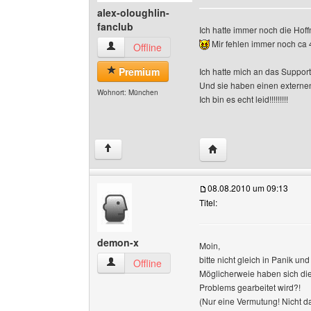
alex-oloughlin-
fanclub
Ich hatte immer noch die Hoff
Mir fehlen immer noch ca 4
alex-oloughlin-fanclub Benutzer-Profile anzeig
Offline
Premium
Ich hatte mich an das Suppor
Und sie haben einen externe
Wohnort: München
Ich bin es echt leid!!!!!!!!!
Website dieses Benutze
↑
08.08.2010 um 09:13
Titel:
demon-x
Moin,
bitte nicht gleich in Panik u
demon-x Benutzer-Profile anzeigen
Offline
Möglicherweie haben sich di
Problems gearbeitet wird?!
(Nur eine Vermutung! Nicht da