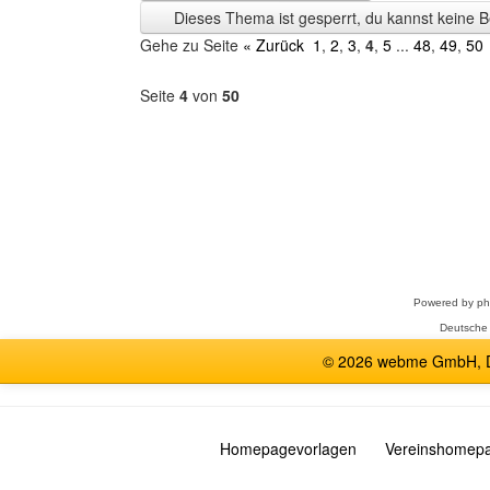
Zeit
Dieses Thema ist gesperrt, du kannst keine B
anzeigen
Gehe zu Seite
« Zurück
1
,
2
,
3
,
4
,
5
...
48
,
49
,
50
Seite
4
von
50
Forum
auswählen
Powered by
p
Deutsche
© 2026 webme GmbH, De
Homepagevorlagen
Vereinshomep