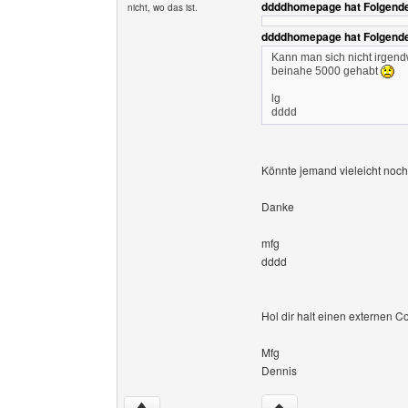
ddddhomepage hat Folgende
nicht, wo das ist.
ddddhomepage hat Folgende
Kann man sich nicht irgen
beinahe 5000 gehabt
lg
dddd
Könnte jemand vieleicht noc
Danke
mfg
dddd
Hol dir halt einen externen C
Mfg
Dennis