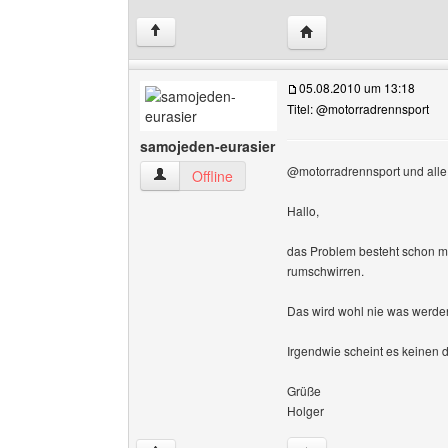
Website dieses Benut
↑
05.08.2010 um 13:18
Titel: @motorradrennsport
samojeden-eurasier
@motorradrennsport und all
samojeden-eurasier Benutzer-Profile anzeigen
Offline
Hallo,
das Problem besteht schon mi
rumschwirren.
Das wird wohl nie was werden
Irgendwie scheint es keinen de
Grüße
Holger