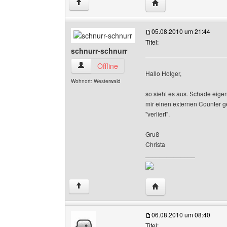
Website dieses Benutz
↑
05.08.2010 um 21:44
Titel:
schnurr-schnurr
schnurr-schnurr Benutzer-Profile anzeigen
Offline
Hallo Holger,
Wohnort: Westerwald
so sieht es aus. Schade eigent
mir einen externen Counter g
"verliert".
Gruß
Christa
______________
Website dieses Benutze
↑
06.08.2010 um 08:40
Titel: