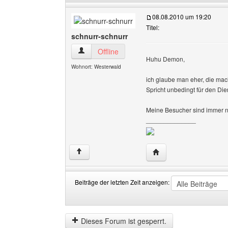
08.08.2010 um 19:20
Titel:
schnurr-schnurr
schnurr-schnurr Benutzer-Profile anzeigen
Offline
Huhu Demon,
Wohnort: Westerwald
ich glaube man eher, die mac
Spricht unbedingt für den Die
Meine Besucher sind immer 
______________
Website dieses Benutze
↑
Beiträge der letzten Zeit anzeigen:
Beiträge
Order
der
by
letzten
Dieses Forum ist gesperrt.