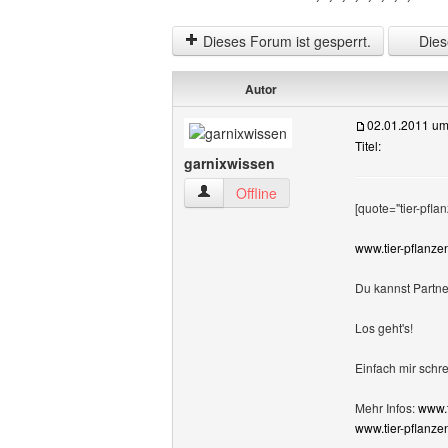
Dieses Forum ist gesperrt.
Diese
Autor
02.01.2011 um
Titel:
garnixwissen
garnixwissen Benutzer-Profile anzeigen
Offline
[quote="tier-pfla
www.tier-pflanzen
Du kannst Partn
Los geht's!
Einfach mir schr
Mehr Infos:
www.t
www.tier-pflanzen