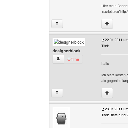
Hier mein Banne
<script src="htt
Website die
↑
22.01.2011 um
Titel:
designerblock
designerblock Benutzer-Profile anzeige
Offline
hallo
ich biete kosten
als gegenleistun
Website die
↑
23.01.2011 um
Titel: Biete rund