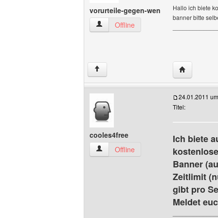
Hallo ich biete k
vorurteile-gegen-wen
banner bitte selb
vorurteile-gegen-wen Benutzer-Profile 
Offline
_____________
Website die
↑
24.01.2011 um
Titel:
cooles4free
Ich biete 
cooles4free Benutzer-Profile anzeigen
Offline
kostenlose
Banner (au
Zeitlimit 
gibt pro Se
Meldet euc
_____________