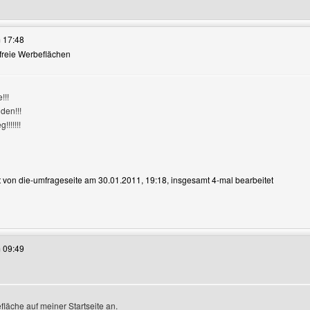
 17:48
 freie Werbeflächen
igen
!!!
den!!!
!!!!!!!
et von die-umfrageseite am 30.01.2011, 19:18, insgesamt 4-mal bearbeitet
ses Benutzers besuchen: die-umfrageseite
 09:49
fläche auf meiner Startseite an.