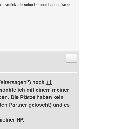
te verlinkt, einfacher link oder banner (wenn
Antworten mit Zitat
"Weitersagen") noch
11
möchte ich mit einem meiner
den. Die Plätze haben kein
sten Partner gelöscht) und es
meiner HP.