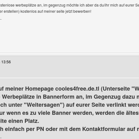
ostenlose werbeplätze an, im gegenzug möchte ich aber da du/ihr mich auf eurer Sei
er erstellen) kostenlos auf meiner seite jetzt bewerben!
anzeigen
_
ses Benutzers besuchen: vorurteile-gegen-wen
 13:56
auf meiner Homepage cooles4free.de.tl (Unterseite 
 Werbeplätze in Bannerform an, im Gegenzug dazu 
ch unter "Weitersagen") auf eurer Seite verlinkt wer
(nur wenn es zu viele Banner werden, werden die älte
ite einen Platz.
h einfach per PN oder mit dem Kontaktformular auf 
_