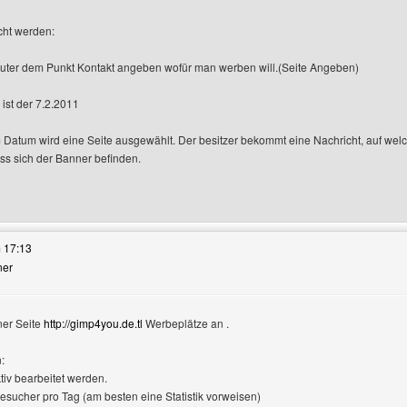
ht werden:
 uter dem Punkt Kontakt angeben wofür man werben will.(Seite Angeben)
ist der 7.2.2011
 Datum wird eine Seite ausgewählt. Der besitzer bekommt eine Nachricht, auf welch
ss sich der Banner befinden.
ses Benutzers besuchen: newsfuerde
 17:13
ner
ner Seite
http://gimp4you.de.tl
Werbeplätze an .
:
ktiv bearbeitet werden.
esucher pro Tag (am besten eine Statistik vorweisen)