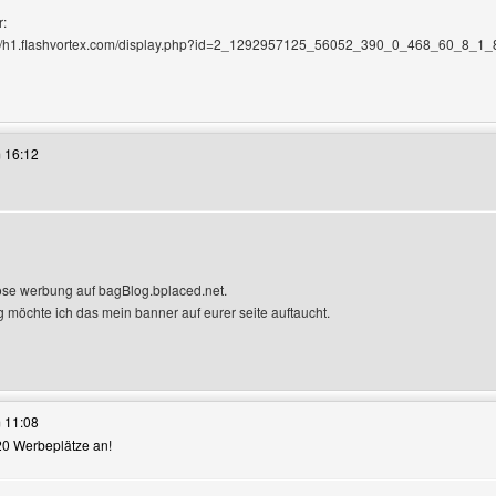
r:
p://h1.flashvortex.com/display.php?id=2_1292957125_56052_390_0_468_60_8_1_85" 
ses Benutzers besuchen: garnixwissen
 16:12
n
lose werbung auf bagBlog.bplaced.net.
g möchte ich das mein banner auf eurer seite auftaucht.
ses Benutzers besuchen: designerblock
 11:08
 20 Werbeplätze an!