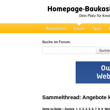
Registrieren
Forum
Tipps
Suche im Forum:
Suche im Forum
Suche
Sammelthread: Angebote k
Gehe zu Seite
« Zurück
1
,
2
,
3
,
4
,
5
,
6
,
7
,
8
,
9
Wei