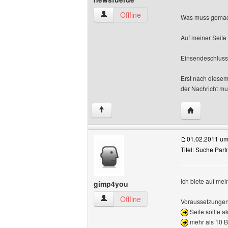
newsfuerde Benutzer-Profile anzeigen
Offline
Was muss gemac
Auf meiner Seite
Einsendeschluss 
Erst nach diesem
der Nachricht mu
Website die
↑
01.02.2011 um
Titel: Suche Part
Ich biete auf mei
gimp4you
gimp4you Benutzer-Profile anzeigen
Offline
Voraussetzungen
Seite sollte a
mehr als 10 B