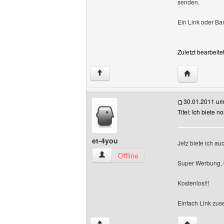
senden.
Ein Link oder Ba
Zuletzt bearbeit
Website die
↑
30.01.2011 um
Titel: Ich biete 
et-4you
Jetz biete ich a
et-4you Benutzer-Profile anzeigen
Offline
Super Werbung, b
Kostenlos!!!
Einfach Link zus
Website die