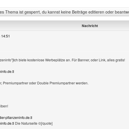
s Thema ist gesperrt, du kannst keine Beiträge editieren oder beantw
Nachricht
 14:51
nzeninfo"]Ich biete kostenlose Werbeplätze an. Für Banner, oder Link, alles gratis!
info.de.tl
er, Premiumpartner oder Double Premiumpartner werden.
eiben!
ier-pflanzeninfo.de.tl
info.de.tl
Die Naturseite ©[/quote]