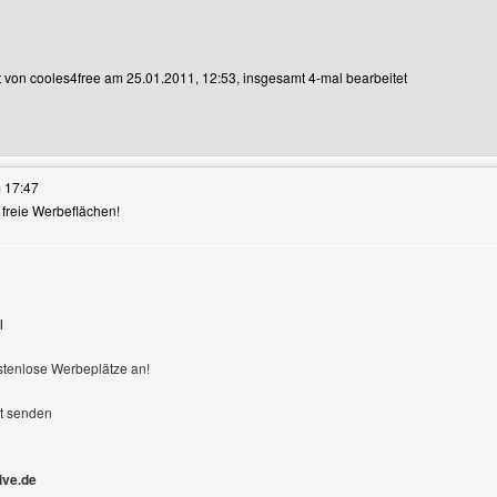
et von cooles4free am 25.01.2011, 12:53, insgesamt 4-mal bearbeitet
ses Benutzers besuchen: cooles4free
 17:47
6 freie Werbeflächen!
l
ostenlose Werbeplätze an!
ht senden
ive.de