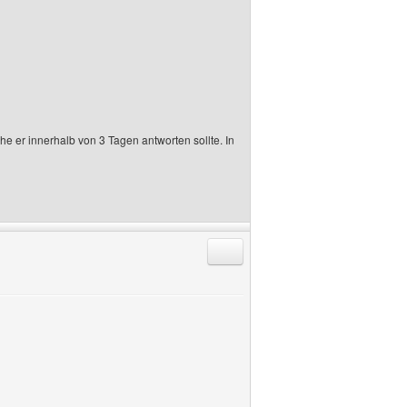
e er innerhalb von 3 Tagen antworten sollte. In
Antworten mit Zitat