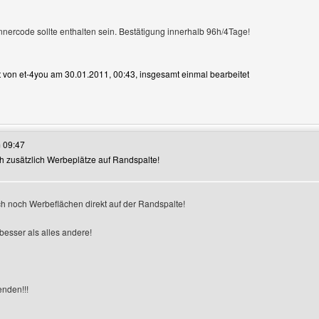
nnercode sollte enthalten sein. Bestätigung innerhalb 96h/4Tage!
et von et-4you am 30.01.2011, 00:43, insgesamt einmal bearbeitet
ses Benutzers besuchen: et-4you
 09:47
noh zusätzlich Werbeplätze auf Randspalte!
uch noch Werbeflächen direkt auf der Randspalte!
esser als alles andere!
enden!!!
ses Benutzers besuchen: et-4you