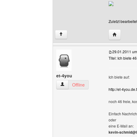
Zuletzt bearbeit
Website die
↑
29.01.2011 um
Titel: Ich biete 4
et-4you
Ich biete auf:
et-4you Benutzer-Profile anzeigen
Offline
http://et-4you.de.t
noch 46 freie, k
Einfach Nachric
oder
eine E-Mail an:
kevin-schmid@l