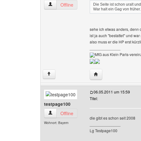
klein-paris Benutzer-Profile anzeigen
Offline
Die Seite ist schon uralt un
War halt ein Gag von früher
sehe ich etwas anders, denn d
ist ja auch "bestattet" und 
also muss er die HP erst kürzl
______________
MfG aus Klein Paris-vereinz
Website dieses Benutze
↑
06.05.2011 um 15:59
Titel:
testpage100
testpage100 Benutzer-Profile anzeigen
Offline
die gibt es schon seit 2008
Wohnort: Bayern
______________
Lg Testpage100