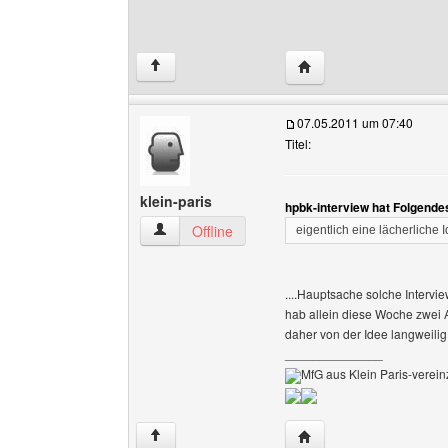
Website dieses Benutze
↑
07.05.2011 um 07:40
Titel:
klein-paris
hpbk-interview hat Folgende
klein-paris Benutzer-Profile anzeigen
Offline
eigentlich eine lächerliche 
....Hauptsache solche Intervi
hab allein diese Woche zwei 
daher von der Idee langweilig
______________
MfG aus Klein Paris-vereinz
Website dieses Benutze
↑