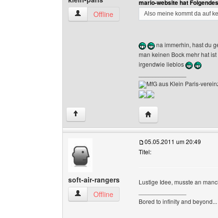
mario-website hat Folgende
klein-paris Benutzer-Profile anzeigen
Offline
Also meine kommt da auf ke
na immerhin, hast du g
man keinen Bock mehr hat ist
irgendwie lieblos
______________
MfG aus Klein Paris-vereinz
Website dieses Benutze
↑
05.05.2011 um 20:49
Titel:
soft-air-rangers
Lustige Idee, musste an manc
______________
soft-air-rangers Benutzer-Profile anzeigen
Offline
Bored to infinity and beyond...