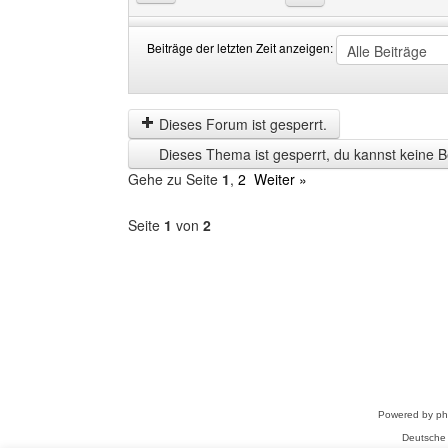
Beiträge der letzten Zeit anzeigen:
Beiträge
Order
der
by
letzten
Dieses Forum ist gesperrt.
Zeit
Dieses Thema ist gesperrt, du kannst keine B
anzeigen
Gehe zu Seite
1
,
2
Weiter »
Seite
1
von
2
Forum
auswählen
Powered by
p
Deutsche