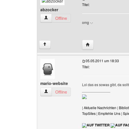
Titel:
abzocker
abzocker Benutzer-Profile anzeigen
Offline
omg -.-
Website dieses Benutz
↑
05.05.2011 um 18:33
Titel:
mario-website
Lol das es sowas gibt, da soll
______________
mario-website Benutzer-Profile anzeigen
Offline
|
Aktuelle Nachrichten
|
Biblio
TopSites
|
Empfehle Uns
|
Spi
AUF TWITTER
AUF FA