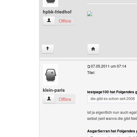
hpbk-friedhof
hpbk-friedhof Benutzer-Profile anzeigen
Offline
Website dieses Benutze
↑
07.05.2011 um 07:14
Titel:
klein-paris
testpage100 hat Folgendes 
klein-paris Benutzer-Profile anzeigen
Offline
die gibt es schon seit 2008
ist ja eigentlich nun auch ega
selbst (seit wanns die gibt 
AsgarSerran hat Folgendes 