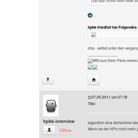
Das war schon eine nette 
hpbk-friedhof hat Folgendes
oha - selbst unter den verga
______________
MfG aus Klein Paris-vereinz
Website dieses Benutze
↑
07.05.2011 um 07:18
Titel:
hpbk-interview
eigentlich eine lächerliche Ide
Wenn es die HP's nicht mehr gi
hpbk-interview Benutzer-Profile anzeigen
Offline