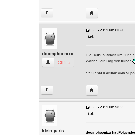
Website dieses Benutze
↑
05.05.2011 um 20:50
Titel:
doomphoenixx
Die Seite ist schon uralt und d
War halt ein Gag von früher.
doomphoenixx Benutzer-Profile anzeigen
Offline
______________
*** Signatur editiert vom Supp
Website dieses Benutz
↑
05.05.2011 um 20:55
Titel:
klein-paris
doomphoenixx hat Folgende