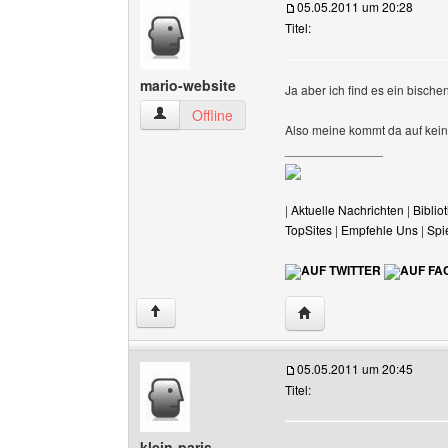
05.05.2011 um 20:28
Titel:
mario-website
Ja aber ich find es ein bische
mario-website Benutzer-Profile anzeigen
Offline
Also meine kommt da auf kein
______________
|
Aktuelle Nachrichten
|
Biblio
TopSites
|
Empfehle Uns
|
Spi
AUF TWITTER
AUF FA
Website dieses Benutze
↑
05.05.2011 um 20:45
Titel:
klein-paris