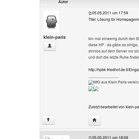
Autor
05.05.2011 um 17:59
Titel: Lösung für Homepagemü
klein-paris
bin mal einwenig durch den B
diese HP - da gäbe es einige, 
klein-paris Benutzer-Profile anzeigen
sinnlos auf dem Server vor s
und dort die letzte Ruhe find
http://hpbk-friedhof.de.tl/Eing
______________
MfG aus Klein Paris-vereinz
Zuletzt bearbeitet von klein-
Website dieses Benutze
↑
05.05.2011 um 18:09