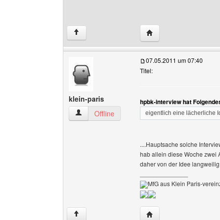
Website dieses Benutze
↑
07.05.2011 um 07:40
Titel:
klein-paris
hpbk-interview hat Folgende
klein-paris Benutzer-Profile anzeigen
Offline
eigentlich eine lächerliche 
....Hauptsache solche Intervi
hab allein diese Woche zwei 
daher von der Idee langweilig
______________
MfG aus Klein Paris-vereinz
Website dieses Benutze
↑