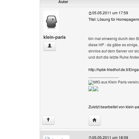
Autor
05.05.2011 um 17:59
Titel: Lösung für Homepagemü
klein-paris
bin mal einwenig durch den B
diese HP - da gäbe es einige, 
klein-paris Benutzer-Profile anzeigen
sinnlos auf dem Server vor s
und dort die letzte Ruhe find
http://hpbk-friedhof.de.tl/Eing
______________
MfG aus Klein Paris-vereinz
Zuletzt bearbeitet von klein-
Website dieses Benutze
↑
05.05.2011 um 18:09