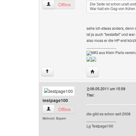
klein-paris Benutzer-Profile anzeigen
Offline
Die Seite ist schon uralt un
War halt ein Gag von früher
sehe ich etwas anders, denn d
ist ja auch "bestattet" und 
also muss er die HP erst kürzl
______________
MfG aus Klein Paris-vereinz
Website dieses Benutze
↑
06.05.2011 um 15:59
Titel:
testpage100
testpage100 Benutzer-Profile anzeigen
Offline
die gibt es schon seit 2008
Wohnort: Bayern
______________
Lg Testpage100