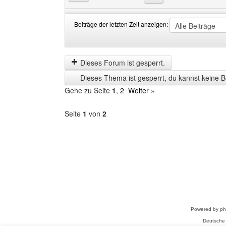
Beiträge der letzten Zeit anzeigen:
Beiträge
Order
der
by
letzten
Dieses Forum ist gesperrt.
Zeit
Dieses Thema ist gesperrt, du kannst keine B
anzeigen
Gehe zu Seite
1
,
2
Weiter »
Seite
1
von
2
Forum
auswählen
Powered by
p
Deutsche