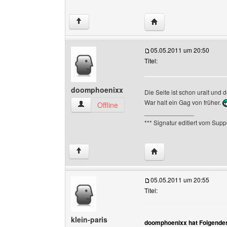
Website dieses Benutze
↑
05.05.2011 um 20:50
Titel:
doomphoenixx
Die Seite ist schon uralt und d
War halt ein Gag von früher.
doomphoenixx Benutzer-Profile anzeigen
Offline
______________
*** Signatur editiert vom Supp
Website dieses Benutz
↑
05.05.2011 um 20:55
Titel:
klein-paris
doomphoenixx hat Folgende