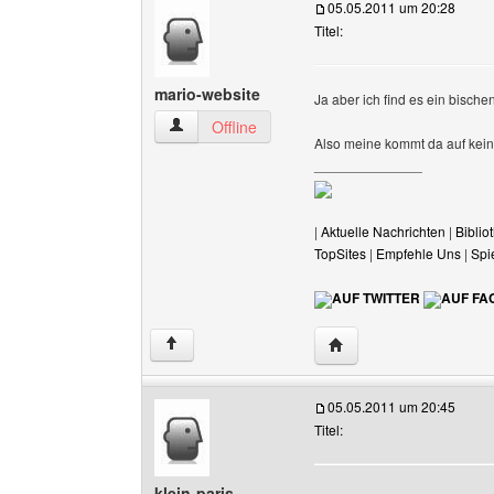
05.05.2011 um 20:28
Titel:
mario-website
Ja aber ich find es ein bische
mario-website Benutzer-Profile anzeigen
Offline
Also meine kommt da auf kein
______________
|
Aktuelle Nachrichten
|
Biblio
TopSites
|
Empfehle Uns
|
Spi
AUF TWITTER
AUF FA
Website dieses Benutze
↑
05.05.2011 um 20:45
Titel:
klein-paris