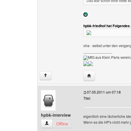
Das war schon eine nette 
hpbk-friedhof hat Folgendes
oha - selbst unter den verga
______________
MfG aus Klein Paris-vereinz
Website dieses Benutze
↑
07.05.2011 um 07:18
Titel:
hpbk-interview
eigentlich eine lächerliche Ide
Wenn es die HP's nicht mehr gi
hpbk-interview Benutzer-Profile anzeigen
Offline