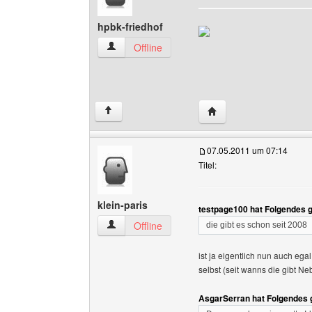
hpbk-friedhof
hpbk-friedhof Benutzer-Profile anzeigen
Offline
Website dieses Benutze
↑
07.05.2011 um 07:14
Titel:
klein-paris
testpage100 hat Folgendes 
klein-paris Benutzer-Profile anzeigen
Offline
die gibt es schon seit 2008
ist ja eigentlich nun auch ega
selbst (seit wanns die gibt 
AsgarSerran hat Folgendes 