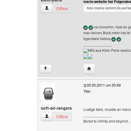
mario-website hat Folgende
klein-paris Benutzer-Profile anzeigen
Offline
Also meine kommt da auf ke
na immerhin, hast du g
man keinen Bock mehr hat ist
irgendwie lieblos
______________
MfG aus Klein Paris-vereinz
Website dieses Benutze
↑
05.05.2011 um 20:49
Titel:
soft-air-rangers
Lustige Idee, musste an manc
______________
soft-air-rangers Benutzer-Profile anzeigen
Offline
Bored to infinity and beyond...