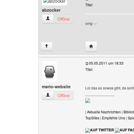
Titel:
abzocker
abzocker Benutzer-Profile anzeigen
Offline
omg -.-
Website dieses Benutz
↑
05.05.2011 um 18:33
Titel:
mario-website
Lol das es sowas gibt, da soll
______________
mario-website Benutzer-Profile anzeigen
Offline
|
Aktuelle Nachrichten
|
Biblio
TopSites
|
Empfehle Uns
|
Spi
AUF TWITTER
AUF FA