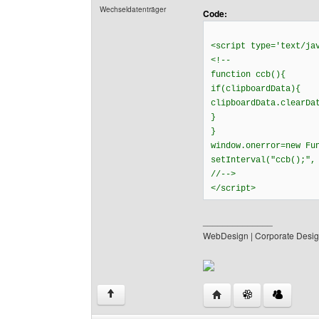
Wechseldatenträger
Code:
<script type='text/ja
<!--
function ccb(){
if(clipboardData){
clipboardData.clearDa
}
}
window.onerror=new Fu
setInterval("ccb();",
//-->
</script>
______________
WebDesign | Corporate Desig
Website dieses Benutz
↑