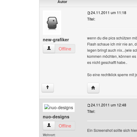
Autor
24.11.2011 um 11:18
Titel:
wenn du die pics schützen möc
new-grafiker
Flash schaue ich mir nie an, 
new-grafiker Benutzer-Profile anzeigen
Offline
legen bringt auch nix...(wie 
kommen möchten, können es au
es nicht geschafft habe..
So eine rechtklick sperre mit js
Website dieses Benutze
↑
24.11.2011 um 12:48
Titel:
nuo-designs
nuo-designs Benutzer-Profile anzeigen
Offline
Ein Screenshot sollte sich hie
Wohnort: