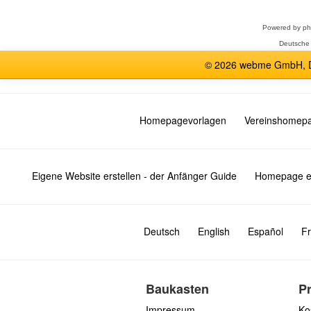
Powered by
p
Deutsche
© 2026 webme GmbH, De
Homepagevorlagen
Vereinshomep
Eigene Website erstellen - der Anfänger Guide
Homepage er
Deutsch
English
Español
Fr
Baukasten
P
Impressum
Ko