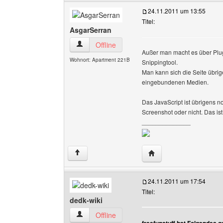
24.11.2011 um 13:55
Titel:
AsgarSerran
AsgarSerran Benutzer-Profile anzeigen
Offline
Außer man macht es über Plug
Wohnort: Apartment 221B
Snippingtool.
Man kann sich die Seite übrig
eingebundenen Medien.
Das JavaScript ist übrigens 
Screenshot oder nicht. Das ist
______________
Website dieses Benutz
↑
24.11.2011 um 17:54
Titel:
dedk-wiki
dedk-wiki Benutzer-Profile anzeigen
Offline