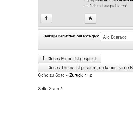
einfach mal ausprobieren!
Website dieses Benutze
↑
Beiträge der letzten Zeit anzeigen:
Beiträge
Order
der
by
letzten
Dieses Forum ist gesperrt.
Zeit
Dieses Thema ist gesperrt, du kannst keine B
anzeigen
Gehe zu Seite
« Zurück
1
,
2
Seite
2
von
2
Forum
auswählen