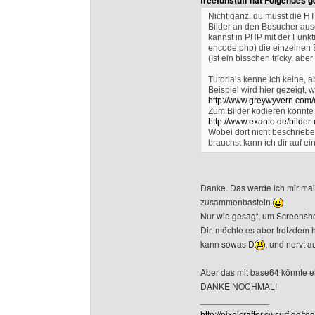
freefunstuff hat Folgendes 
Nicht ganz, du musst die HT
Bilder an den Besucher ausg
kannst in PHP mit der Funk
encode.php) die einzelnen B
(Ist ein bisschen tricky, abe
Tutorials kenne ich keine, a
Beispiel wird hier gezeigt
http://www.greywyvern.com
Zum Bilder kodieren könnte 
http://www.exanto.de/bilder-
Wobei dort nicht beschrieben
brauchst kann ich dir auf e
Danke. Das werde ich mir mal 
zusammenbasteln
Nur wie gesagt, um Screensho
Dir, möchte es aber trotzdem h
kann sowas D
, und nervt a
Aber das mit base64 könnte ei
DANKE NOCHMAL!
______________
http://pixelcrafter.cwsurf.de/too