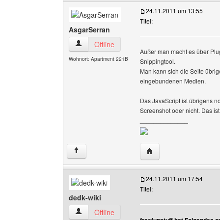
24.11.2011 um 13:55
Titel:
AsgarSerran
AsgarSerran Benutzer-Profile anzeigen
Offline
Außer man macht es über Plug
Wohnort: Apartment 221B
Snippingtool.
Man kann sich die Seite übrig
eingebundenen Medien.
Das JavaScript ist übrigens 
Screenshot oder nicht. Das ist
______________
Website dieses Benutz
↑
24.11.2011 um 17:54
Titel:
dedk-wiki
dedk-wiki Benutzer-Profile anzeigen
Offline