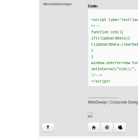
Wechseldatenträger
Code:
<script type='text/ja
<!--
function ccb(){
if(clipboardData){
clipboardData.clearDa
}
}
window.onerror=new Fu
setInterval("ccb();",
//-->
</script>
______________
WebDesign | Corporate Desig
Website dieses Benutz
↑