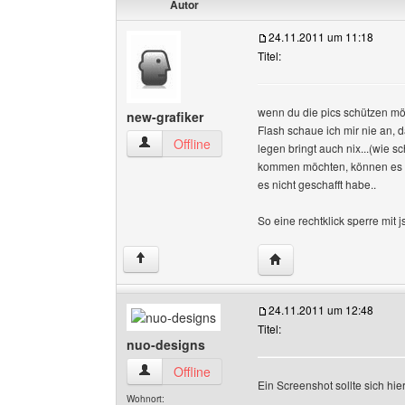
Autor
24.11.2011 um 11:18
Titel:
wenn du die pics schützen möc
new-grafiker
Flash schaue ich mir nie an, 
new-grafiker Benutzer-Profile anzeigen
Offline
legen bringt auch nix...(wie 
kommen möchten, können es au
es nicht geschafft habe..
So eine rechtklick sperre mit js
Website dieses Benutze
↑
24.11.2011 um 12:48
Titel:
nuo-designs
nuo-designs Benutzer-Profile anzeigen
Offline
Ein Screenshot sollte sich hie
Wohnort: