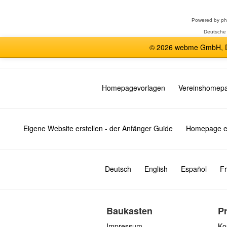
Powered by
p
Deutsche
© 2026 webme GmbH, De
Homepagevorlagen
Vereinshomep
Eigene Website erstellen - der Anfänger Guide
Homepage er
Deutsch
English
Español
Fr
Baukasten
P
Impressum
Ko