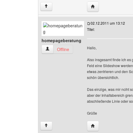
Website dieses Benutz
↑
02.12.2011 um 13:12
Titel:
homepageberatung
Hallo,
homepageberatung Benutzer-Profile anzeigen
Offline
Also insgesamt finde ich es ga
Feld eine Slideshow werden? D
etwas zentrieren und den Sch
schön übersichtlich.
Das einzige, was mir nciht so
aber der Inhaltsbereich gren
abschließende Linie oder so
Grüße
Website dieses Benut
↑