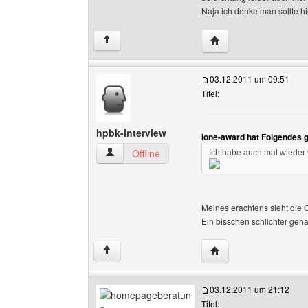
Naja ich denke man sollte h
Website dieses Benutz
↑
03.12.2011 um 09:51
Titel:
hpbk-interview
lone-award hat Folgendes 
hpbk-interview Benutzer-Profile anzeigen
Offline
Ich habe auch mal wieder
Meines erachtens sieht die G
Ein bisschen schlichter geh
Website dieses Benutz
↑
03.12.2011 um 21:12
Titel: