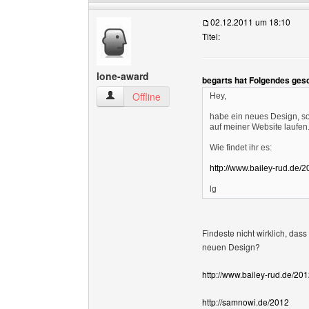
02.12.2011 um 18:10
Titel:
lone-award
begarts hat Folgendes ges
lone-award Benutzer-Profile anzeigen
Offline
Hey,
habe ein neues Design, so
auf meiner Website laufen
Wie findet ihr es:
http://www.bailey-rud.de/
lg
Findeste nicht wirklich, das
neuen Design?
http://www.bailey-rud.de/201
http://samnowi.de/2012