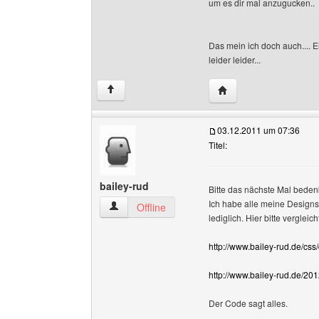
um es dir mal anzugucken..
Das mein ich doch auch.... E
leider leider...
Website dieses Benutz
↑
03.12.2011 um 07:36
Titel:
bailey-rud
Bitte das nächste Mal bedenk
Ich habe alle meine Designs 
bailey-rud Benutzer-Profile anzeigen
Offline
lediglich. Hier bitte vergleic
http://www.bailey-rud.de/css
http://www.bailey-rud.de/201
Der Code sagt alles.