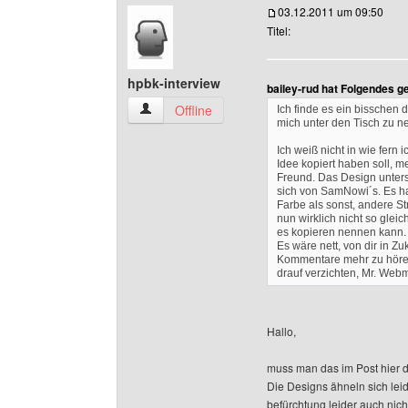
03.12.2011 um 09:50
Titel:
hpbk-interview
bailey-rud hat Folgendes g
hpbk-interview Benutzer-Profile anzeigen
Offline
Ich finde es ein bisschen d
mich unter den Tisch zu n
Ich weiß nicht in wie fern i
Idee kopiert haben soll, me
Freund. Das Design unter
sich von SamNowi´s. Es h
Farbe als sonst, andere St
nun wirklich nicht so glei
es kopieren nennen kann.
Es wäre nett, von dir in Zu
Kommentare mehr zu hören
drauf verzichten, Mr. We
Hallo,
muss man das im Post hier di
Die Designs ähneln sich leide
befürchtung leider auch nich