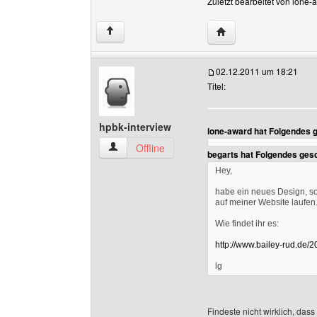
Zuletzt bearbeitet von lone
Website dieses Benut
↑
02.12.2011 um 18:21
Titel:
hpbk-interview
lone-award hat Folgendes 
hpbk-interview Benutzer-Profile anzeigen
Offline
begarts hat Folgendes ges
Hey,
habe ein neues Design, so
auf meiner Website laufen
Wie findet ihr es:
http://www.bailey-rud.de/
lg
Findeste nicht wirklich, das