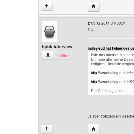
Website dieses Benutz
↑
03.12.2011 um 08:31
Titel:
hpbk-interview
bailey-rud hat Folgendes g
hpbk-interview Benutzer-Profile anzeigen
Offline
Bitte das nächste Mal bede
Ich habe alle meine Design
lediglich. Hier bitte vergle
http://www.bailey-rud.de/c
http://www.bailey-rud.de/2
Der Code sagt alles.
Ja aber trotzdem ein bissche
Website dieses Benutz
↑