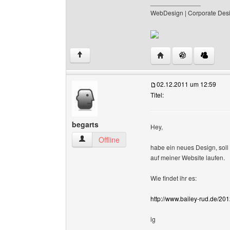
______________
WebDesign | Corporate Desi
Website dieses Benut
↑
02.12.2011 um 12:59
Titel:
begarts
Hey,
begarts Benutzer-Profile anzeigen
Offline
habe ein neues Design, soll
auf meiner Website laufen.
Wie findet ihr es:
http://www.bailey-rud.de/20
lg