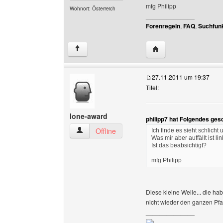
mfg Philipp
Wohnort: Österreich
______________
Forenregeln
,
FAQ
,
Suchfunk
Website dieses Benutz
↑
27.11.2011 um 19:37
Titel:
lone-award
philipp7 hat Folgendes ges
lone-award Benutzer-Profile anzeigen
Offline
Ich finde es sieht schlicht
Was mir aber auffällt ist 
Ist das beabsichtigt?
mfg Philipp
Diese kleine Welle... die hab
nicht wieder den ganzen Pf
______________