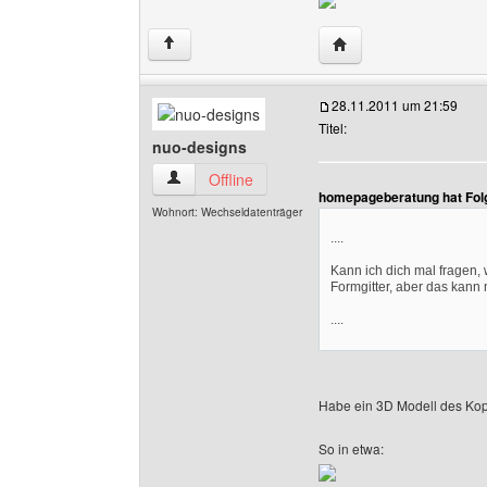
Website dieses Benut
↑
28.11.2011 um 21:59
Titel:
nuo-designs
nuo-designs Benutzer-Profile anzeigen
Offline
homepageberatung hat Fol
Wohnort: Wechseldatenträger
....
Kann ich dich mal fragen, 
Formgitter, aber das kann
....
Habe ein 3D Modell des Kopfs
So in etwa: