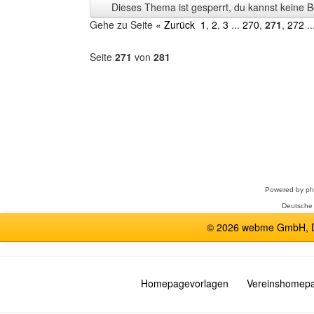
Dieses Thema ist gesperrt, du kannst keine B
anzeigen
Gehe zu Seite
« Zurück
1
,
2
,
3
...
270
,
271
,
272
..
Seite
271
von
281
Forum
auswählen
Powered by
p
Deutsche
© 2026 webme GmbH, De
Homepagevorlagen
Vereinshomep