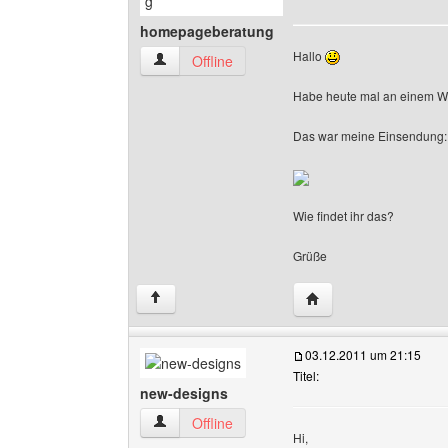
homepageberatung
Hallo
homepageberatung Benutzer-Profile anzeigen
Offline
Habe heute mal an einem We
Das war meine Einsendung:
Wie findet ihr das?
Grüße
Website dieses Benut
↑
03.12.2011 um 21:15
Titel:
new-designs
new-designs Benutzer-Profile anzeigen
Offline
Hi,