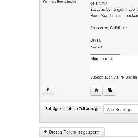
Wohnort: Bremerhaven
gefällt mir.
Etwas zu bemängeln habe i
Haare/Kopf besser hinbeko
Ansonsten, Gefällt mir.
Gruss,
Fabian
______________
Support auch via PN und im
Website dieses Benut
↑
Beiträge der letzten Zeit anzeigen:
Beiträge
Order
der
by
letzten
Dieses Forum ist gesperrt.
Zeit